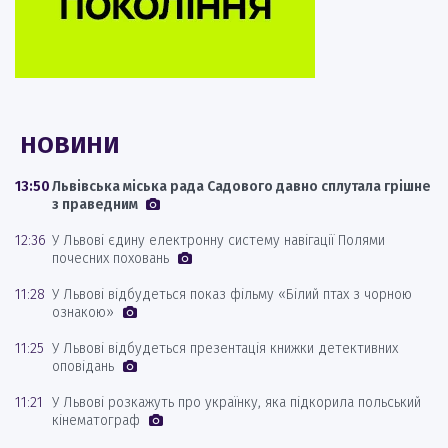
НОВИНИ
13:50
Львівська міська рада Садового давно сплутала грішне
з праведним
12:36
У Львові єдину електронну систему навігації Полями
почесних поховань
11:28
У Львові відбудеться показ фільму «Білий птах з чорною
ознакою»
11:25
У Львові відбудеться презентація книжки детективних
оповідань
11:21
У Львові розкажуть про українку, яка підкорила польський
кінематограф