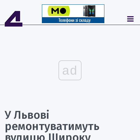
ad
У Львові
ремонтуватимуть
вулицю Широку