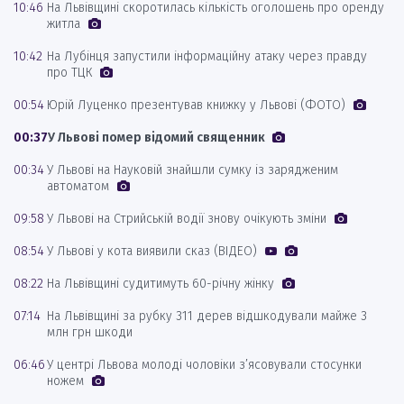
10:46
На Львівщині скоротилась кількість оголошень про оренду
житла
10:42
На Лубінця запустили інформаційну атаку через правду
про ТЦК
00:54
Юрій Луценко презентував книжку у Львові (ФОТО)
00:37
У Львові помер відомий священник
00:34
У Львові на Науковій знайшли сумку із зарядженим
автоматом
09:58
У Львові на Стрийській водії знову очікують зміни
08:54
У Львові у кота виявили сказ (ВІДЕО)
08:22
На Львівщині судитимуть 60-річну жінку
07:14
На Львівщині за рубку 311 дерев відшкодували майже 3
млн грн шкоди
06:46
У центрі Львова молоді чоловіки з’ясовували стосунки
ножем