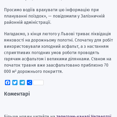
Просимо водіїв врахувати цю інформацію при
плануванні поїздок», — повідомили у Залізничній
районній адміністрації.
Нагадаємо, з кінця лютого у Львові триває ліквідація
ямковості на дорожньому полотні. Спочатку для робіт
використовували холодний асфальт, а з настанням
сприятливих погодних умов роботи проводять
гарячим асфальтом і великими ділянками. Станом на
початок травня вже заасфальтовано приблизно 70
000 м² дорожнього покриття.
Facebook
Twitter
Telegram
Поділитися
Коментарі
Більше новин читайте на
телеграм-каналі Четвертої