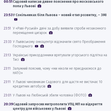
00:51
Садовий написав дивне пояснення про московського
попа у Львові
23:53
У Сокільниках біля Львова – новий етап розвитку, – ЗМІ
23:51
У «Раві-Руській» двічі за добу виявили спроби незаконного
переміщення цигарок
23:33
У Львівському онкоцентрі відзначили свято Преображення
Господнього
23:13
Українські прикордонники врятували угорського підлітка на
Тисі
23:11
Залужний пояснив, чому «ми ніколи не приєднаємося до
НАТО»
23:11
У Львові чиновникам Садового для щастя не вистачає 10
кредитних автобусів
23:01
У Львові на Любінській збили чоловіка (ФОТО)
20:39
Садовий запросив митрополита УПЦ МП на відкриття
центру для військових у Львові