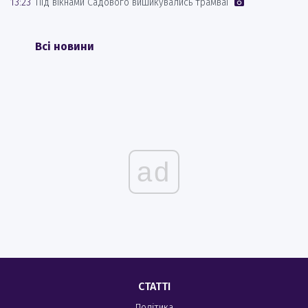
13:23
Під вікнами Садового вишикувались трамваї
Всі новини
ad
СТАТТІ
Політика