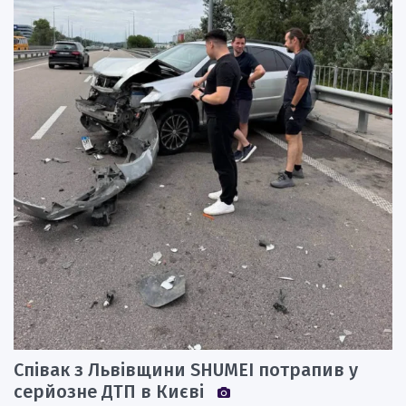
Співак з Львівщини SHUMEI потрапив у
серйозне ДТП в Києві