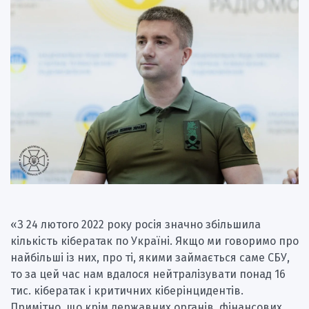
«З 24 лютого 2022 року росія значно збільшила
кількість кібератак по Україні. Якщо ми говоримо про
найбільші із них, про ті, якими займається саме СБУ,
то за цей час нам вдалося нейтралізувати понад 16
тис. кібератак і критичних кіберінцидентів.
Примітно, що крім державних органів, фінансових