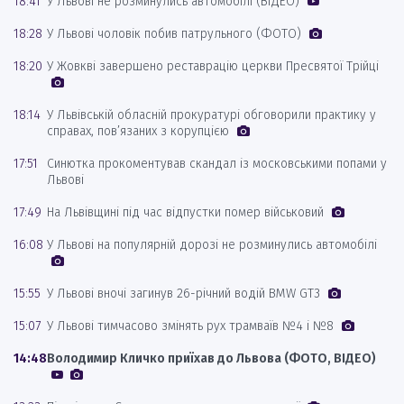
18:41
У Львові не розминулись автомобілі (ВІДЕО)
18:28
У Львові чоловік побив патрульного (ФОТО)
18:20
У Жовкві завершено реставрацію церкви Пресвятої Трійці
18:14
У Львівській обласній прокуратурі обговорили практику у
справах, пов’язаних з корупцією
17:51
Синютка прокоментував скандал із московськими попами у
Львові
17:49
На Львівщині під час відпустки помер військовий
16:08
У Львові на популярній дорозі не розминулись автомобілі
15:55
У Львові вночі загинув 26-річний водій BMW GT3
15:07
У Львові тимчасово змінять рух трамваїв №4 і №8
14:48
Володимир Кличко приїхав до Львова (ФОТО, ВІДЕО)