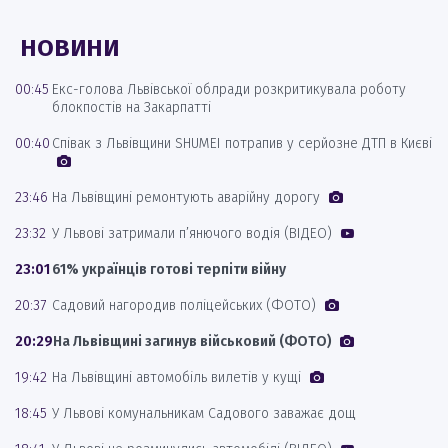
НОВИНИ
00:45
Екс-голова Львівської облради розкритикувала роботу
блокпостів на Закарпатті
00:40
Співак з Львівщини SHUMEI потрапив у серйозне ДТП в Києві
23:46
На Львівщині ремонтують аварійну дорогу
23:32
У Львові затримали п’янючого водія (ВІДЕО)
23:01
61% українців готові терпіти війну
20:37
Садовий нагородив поліцейських (ФОТО)
20:29
На Львівщині загинув військовий (ФОТО)
19:42
На Львівщині автомобіль вилетів у кущі
18:45
У Львові комунальникам Садового заважає дощ