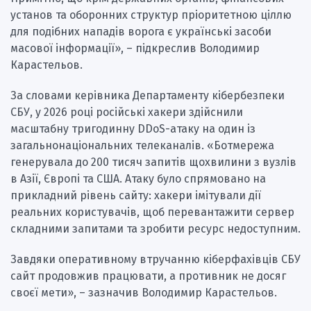
установ та оборонних структур пріоритетною ціллю
для подібних нападів ворога є українські засоби
масової інформації», – підкреслив Володимир
Карастельов.
За словами керівника Департаменту кібербезпеки
СБУ, у 2026 році російські хакери здійснили
масштабну тригодинну DDoS-атаку на один із
загальнонаціональних телеканалів. «Ботмережа
генерувала до 200 тисяч запитів щохвилини з вузлів
в Азії, Європі та США. Атаку було спрямовано на
прикладний рівень сайту: хакери імітували дії
реальних користувачів, щоб перевантажити сервер
складними запитами та зробити ресурс недоступним.
Завдяки оперативному втручанню кіберфахівців СБУ
сайт продовжив працювати, а противник не досяг
своєї мети», – зазначив Володимир Карастельов.