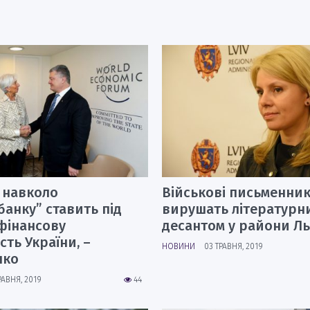
 навколо
Військові письменни
анку” ставить під
вирушать літературн
фінансову
десантом у райони Л
сть України, –
НОВИНИ
03 ТРАВНЯ, 2019
нко
РАВНЯ, 2019
44