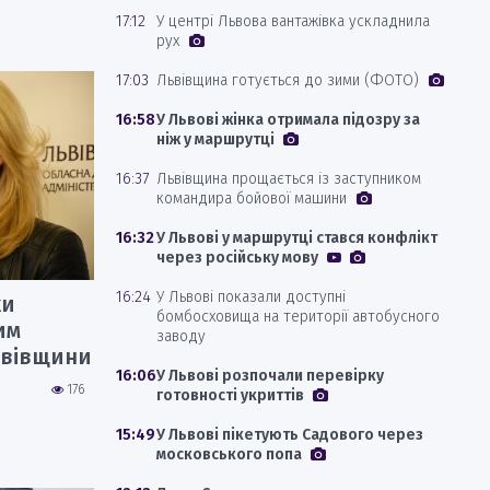
17:12
У центрі Львова вантажівка ускладнила
рух
17:03
Львівщина готується до зими (ФОТО)
16:58
У Львові жінка отримала підозру за
ніж у маршрутці
16:37
Львівщина прощається із заступником
командира бойової машини
16:32
У Львові у маршрутці стався конфлікт
через російську мову
16:24
У Львові показали доступні
ки
бомбосховища на території автобусного
им
заводу
ьвівщини
16:06
У Львові розпочали перевірку
176
готовності укриттів
15:49
У Львові пікетують Садового через
московського попа