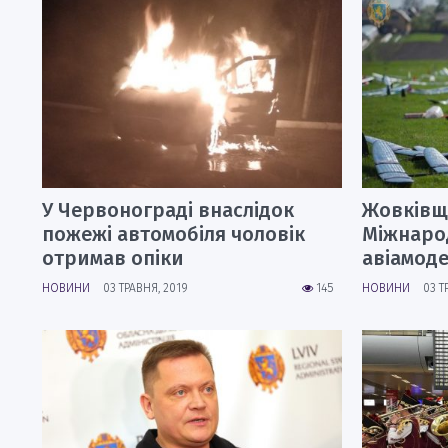
У Червонограді внаслідок
Жовківщ
пожежі автомобіля чоловік
Міжнарод
отримав опіки
авіамод
НОВИНИ
03 ТРАВНЯ, 2019
145
НОВИНИ
03 Т