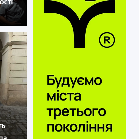
ості
ть
па