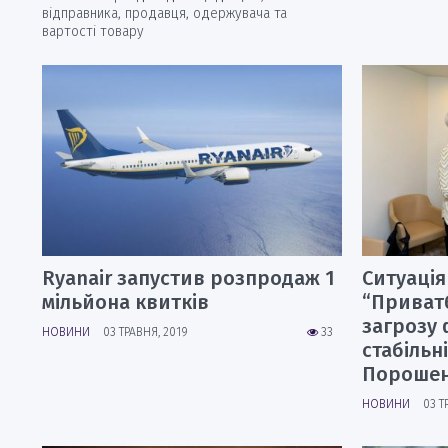
відправника, продавця, одержувача та
вартості товару
Ryanair запустив розпродаж 1
Ситуація
мільйона квитків
“Приватб
загрозу 
НОВИНИ
03 ТРАВНЯ, 2019
33
стабільні
Пороше
НОВИНИ
03 Т