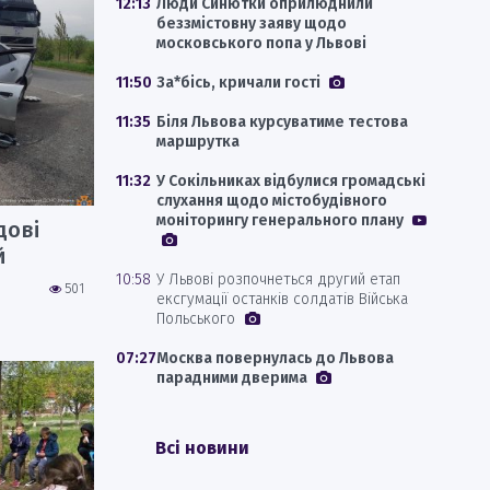
12:13
Люди Синютки оприлюднили
беззмістовну заяву щодо
московського попа у Львові
11:50
За*бісь, кричали гості
11:35
Біля Львова курсуватиме тестова
маршрутка
11:32
У Сокільниках відбулися громадські
слухання щодо містобудівного
моніторингу генерального плану
дові
й
10:58
У Львові розпочнеться другий етап
501
ексгумації останків солдатів Війська
Польського
07:27
Москва повернулась до Львова
парадними дверима
Всі новини