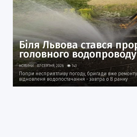
Біля Львова стався про
головного водопровод
НОВИНИ
07 СЕРПНЯ, 2026
143
Попри несприятливу погоду, бригади вже ремонтую
відновленя водопостачання - завтра о 8 ранку