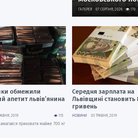
ГАЛЕРЕЯ
07 СЕРПНЯ, 2026
170
ики обмежили
Середня зарплата на
й апетит львів’янина
Львівщині становить 
гривень
РАВНЯ, 2019
115
НОВИНИ
03 ТРАВНЯ, 2019
амагався приховати майже 700 кг