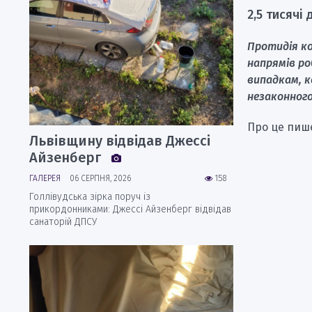
2,5 тисячі
Протидія ко
напрямів ро
випадкам, 
незаконного
Про це пи
Львівщину відвідав Джессі
Айзенберг
ГАЛЕРЕЯ
06 СЕРПНЯ, 2026
158
Голлівудська зірка поруч із
прикордонниками: Джессі Айзенберг відвідав
санаторій ДПСУ