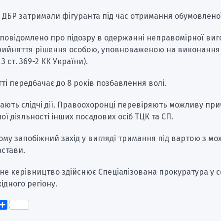
 ДБР затримали фігуранта під час отримання обумовленої
повідомлено про підозру в одержанні неправомірної виг
рийняття рішення особою, уповноваженою на виконання
3 ст. 369-2 КК України).
тті передбачає до 8 років позбавлення волі.
ають слідчі дії. Правоохоронці перевіряють можливу при
ї діяльності інших посадових осіб ТЦК та СП.
ому запобіжний захід у вигляді тримання під вартою з м
астави.
не керівництво здійснює Спеціалізована прокуратура у 
ідного регіону.
k
er
elegram
Поділитися