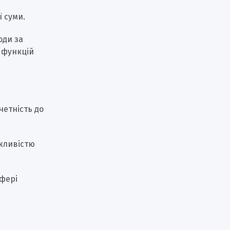
 суми.
оди за
 функцій
четність до
ожливістю
сфері