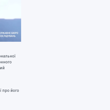
ональної
онного
кий
ї про його