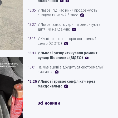
поліклініки
13:35
У Львові під час війни продовжують
знищувати малий бізнес
13:27
У Львові замість укриття ремонтують
дитячий майданчик
13:16
У Києві повністю згорів логістичний
центр (ФОТО)
13:12
У Львові розкритикували ремонт
вулиці Шевченка (ВІДЕО)
13:01
На Львівщині відбудуться екстремальні
змагання
12:26
У Львові триває конфлікт через
Макдональдс
Всі новини