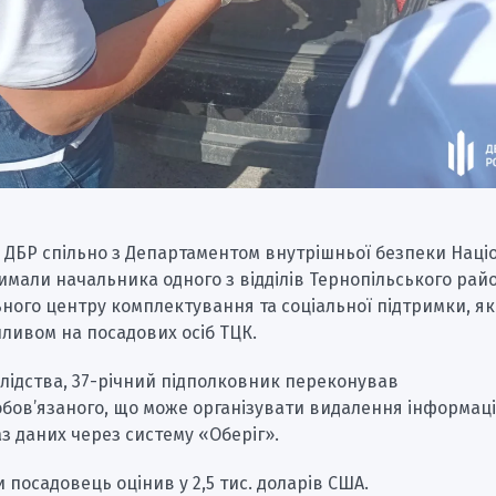
 ДБР спільно з Департаментом внутрішньої безпеки Наці
римали начальника одного з відділів Тернопільського рай
ного центру комплектування та соціальної підтримки, я
ливом на посадових осіб ТЦК.
лідства, 37-річний підполковник переконував
бов’язаного, що може організувати видалення інформаці
аз даних через систему «Оберіг».
и посадовець оцінив у 2,5 тис. доларів США.