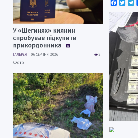
Faceboo
Twitt
T
У «Шегинях» киянин
спробував підкупити
прикордонника
ГАЛЕРЕЯ
06 СЕРПНЯ, 2026
2
Фото