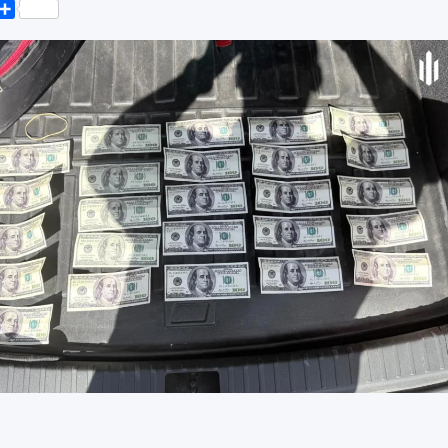
k
er
elegram
Поділитися