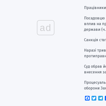
Працівники
Посадовцю 
вплив на п
ad
держави (ч. 
Санкція ста
Наразі трив
протиправно
Суд обрав й
внесення з
Процесуаль
оборони Зах
Faceboo
Twitt
T