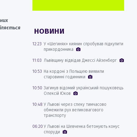
тних
діляється
НОВИНИ
12:23
У «Шегинях» киянин спробував підкупити
прикордонника
11:03
Львівщину відвідав Джессі Айзенберг
10:53
На кордоні з Польщею виявили
старовинні годинники
10:50
Загинув відомий український пошуковець
Олексій Юков
10:48
У Львові через спеку тимчасово
обмежили рух великовагового
транспорту
06:20
У Львові на Шевченка бетонують конус
споруди