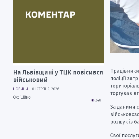
Працівники
На Львівщині у ТЦК повісився
поліції зат
військовий
територіаль
НОВИНИ
01 СЕРПНЯ, 2026
торгував вп
Офіційно
248
За даними с
військовозо
розшук із б
Свої послуг