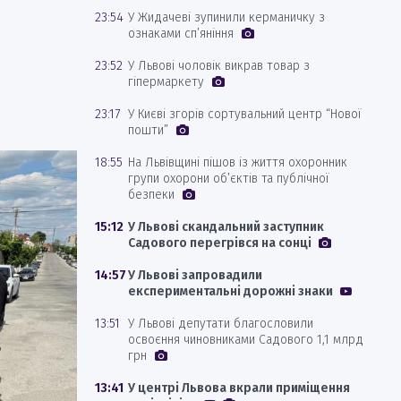
23:54
У Жидачеві зупинили керманичку з
ознаками сп’яніння
23:52
У Львові чоловік викрав товар з
гіпермаркету
23:17
У Києві згорів сортувальний центр “Нової
пошти”
18:55
На Львівщині пішов із життя охоронник
групи охорони об’єктів та публічної
безпеки
15:12
У Львові скандальний заступник
Садового перегрівся на сонці
14:57
У Львові запровадили
експериментальні дорожні знаки
13:51
У Львові депутати благословили
освоєння чиновниками Садового 1,1 млрд
грн
13:41
У центрі Львова вкрали приміщення