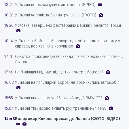
18:41
У Львові не розминулись автомобілі (ВІДЕО)
18:28
У Львові чоловік побив патрульного (ФОТО)
18:20
У Жовкві завершено реставрацію церкви Пресвятої Трійці
18:14
У Львівській обласній прокуратурі обговорили практику у
справах, пов’язаних з корупцією
17:51
Синютка прокоментував скандал із московськими попами у
Львові
17:49
На Львівщині під час відпустки помер військовий
16:08
У Львові на популярній дорозі не розминулись автомобілі
15:55
У Львові вночі загинув 26-річний водій BMW GT3
15:07
У Львові тимчасово змінять рух трамваїв №4 і №8
14:48
Володимир Кличко приїхав до Львова (ФОТО, ВІДЕО)