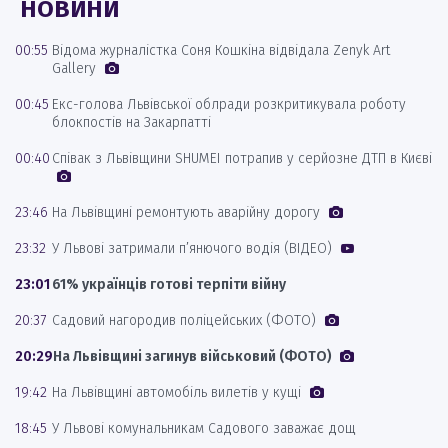
НОВИНИ
00:55
Відома журналістка Соня Кошкіна відвідала Zenyk Art
Gallery
00:45
Екс-голова Львівської облради розкритикувала роботу
блокпостів на Закарпатті
00:40
Співак з Львівщини SHUMEI потрапив у серйозне ДТП в Києві
23:46
На Львівщині ремонтують аварійну дорогу
23:32
У Львові затримали п’янючого водія (ВІДЕО)
23:01
61% українців готові терпіти війну
20:37
Садовий нагородив поліцейських (ФОТО)
20:29
На Львівщині загинув військовий (ФОТО)
19:42
На Львівщині автомобіль вилетів у кущі
18:45
У Львові комунальникам Садового заважає дощ