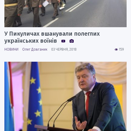
У Пикуличах вшанували полеглих
українських воїнів
НОВИНИ
Олег Довганик
03 ЧЕРВНЯ, 2018
159