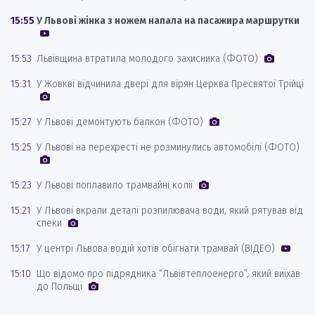
15:55
У Львові жінка з ножем напала на пасажира маршрутки
15:53
Львівщина втратила молодого захисника (ФОТО)
15:31
У Жовкві відчинила двері для вірян Церква Пресвятої Трійці
15:27
У Львові демонтують балкон (ФОТО)
15:25
У Львові на перехресті не розминулись автомобілі (ФОТО)
15:23
У Львові поплавило трамвайні колії
15:21
У Львові вкрали деталі розпилювача води, який рятував від
спеки
15:17
У центрі Львова водій хотів обігнати трамвай (ВІДЕО)
15:10
Що відомо про підрядника “Львівтеплоенерго”, який виїхав
до Польщі