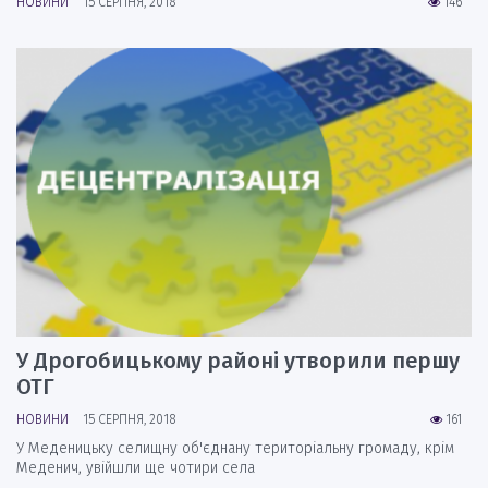
НОВИНИ
15 СЕРПНЯ, 2018
146
У Дрогобицькому районі утворили першу
ОТГ
НОВИНИ
15 СЕРПНЯ, 2018
161
У Меденицьку селищну об'єднану територіальну громаду, крім
Меденич, увійшли ще чотири села