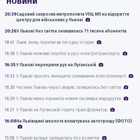
НОВИНИ
20:39
Садовий запросив митрополита УПЦ МП на відкриття
центру для військових у Львові
20:26
У Львові без світла залишилась 71 тисяча абонентів
18:41
Львів знову переписав погодну історію
16:38
У Львові можливі перебої в русі електротранспорту
16:35
У Львові перекрили рух на Луганській
16:33
У Львові просять зменшити споживання електроенергії
16:30
Частина Львова через аварію залишилась без світла
16:29
У Львові жінка поранила ножем пасажира маршрутки
16:21
У Львові на Луганській горить трансформатор
16:08
На Львівщині школота влаштувала автотрощу (ФОТО)
15:58
У Львові вулиця залишилась без розмітки