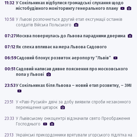
11:32
У Сокільниках відбулися громадські слухання щодо
містобудівного моніторингу генерального плану
10:58
У Львові розпочнеться другий етап ексгумації останків
солдатів Війська Польського
07:27
Москва повернулась до Львова парадними дверима
07:12
Як спека впливає на мера Львова Садового
06:59
Садовий блокує розвиток аеропорту “Львів”
00:51
Садовий написав дивне пояснення про московського
попа у Львові
23:53
У Сокільниках біля Львова – новий етап розвитку, – ЗМІ
23:51
У «Раві-Руській» двічі за добу виявили спроби незаконного
переміщення цигарок
23:33
У Львівському онкоцентрі відзначили свято Преображення
Господнього
23:13
Українські прикордонники врятували угорського підлітка на