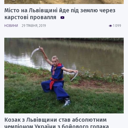
Місто на Львівщині йде під землю через
карстові провалля
НОВИНИ
29 ТРАВНЯ, 2019
1 099
Козак з Львівщини став абсолютним
чемпіоном України з бойового гопака