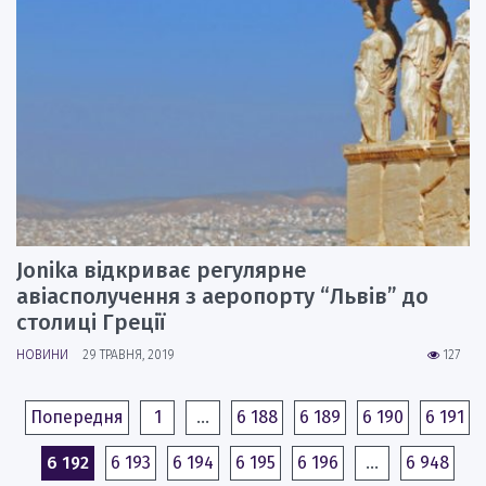
Jonika відкриває регулярне
авіасполучення з аеропорту “Львів” до
столиці Греції
НОВИНИ
29 ТРАВНЯ, 2019
127
Попередня
1
…
6 188
6 189
6 190
6 191
6 192
6 193
6 194
6 195
6 196
…
6 948