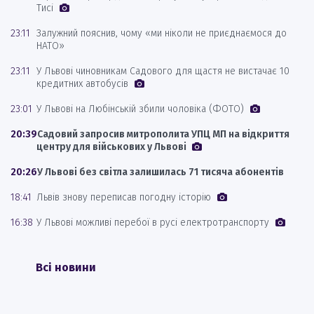
Тисі
23:11
Залужний пояснив, чому «ми ніколи не приєднаємося до
НАТО»
23:11
У Львові чиновникам Садового для щастя не вистачає 10
кредитних автобусів
23:01
У Львові на Любінській збили чоловіка (ФОТО)
20:39
Садовий запросив митрополита УПЦ МП на відкриття
центру для військових у Львові
20:26
У Львові без світла залишилась 71 тисяча абонентів
18:41
Львів знову переписав погодну історію
16:38
У Львові можливі перебої в русі електротранспорту
Всі новини