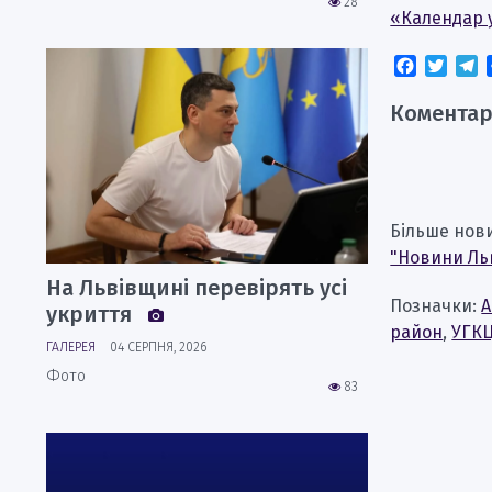
28
«Календар 
Faceboo
Twitt
T
Коментар
Більше нов
"Новини Ль
На Львівщині перевірять усі
Позначки:
А
укриття
район
,
УГК
ГАЛЕРЕЯ
04 СЕРПНЯ, 2026
Фото
83