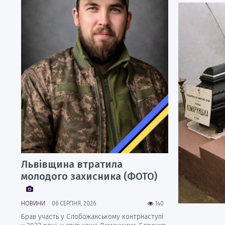
Львівщина втратила
молодого захисника (ФОТО)
НОВИНИ
06 СЕРПНЯ, 2026
140
Брав участь у Слобожанському контрнаступі