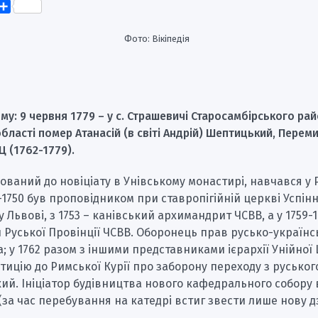
k
er
elegram
Поділитися
Фото: Вікіпедія
ому: 9 червня 1779 – у с. Страшевичі Старосамбірського ра
області помер Атанасій (в світі Андрій) Шептицький, Перем
Ц (1762-1779).
хований до новіціату в Унівському монастирі, навчався у Р
49-1750 був проповідником при ставропігійній церкві Успін
у Львові, з 1753 – канівський архимандрит ЧСВВ, а у 1759-1
 Руської Провінції ЧСВВ. Оборонець прав русько-українс
; у 1762 разом з іншими представниками ієрархії Унійної
тицію до Римської Курії про заборону переходу з руськог
ий. Ініціатор будівництва нового кафедрального собору 
за час перебування на катедрі встиг звести лише нову д