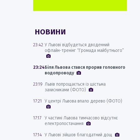
НОВИНИ
23:42
У Львові відбудеться дводенний
офлайн-тренінг “Громада майбутнього”
23:24
Біля Львова стався прорив головного
водопроводу
23:19
Львів попрощається із шістьма
захисниками (ФОТО)
17:21
У центрі Львова впало дерево (ФОТО)
17:17
У частині Львова тимчасово відсутнє
електропостачання
17:14
У Львові зійшов благодатний дощ