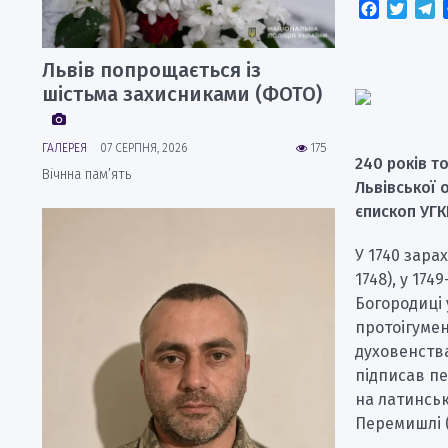
Faceboo
Twitt
T
Львів попрощається із
шістьма захисниками (ФОТО)
ГАЛЕРЕЯ
07 СЕРПНЯ, 2026
175
240 років т
Вічнна пам’ять
Львівської 
єпископ УГК
У 1740 зара
1748), у 17
Богородиці 
протоігумен
духовенства
підписав пе
на латинськ
Перемишлі (