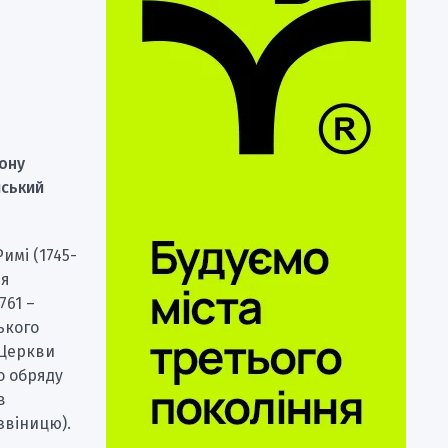
йону
иський
имі (1745-
ня
761 –
ького
 Церкви
о обряду
в
звіницю).