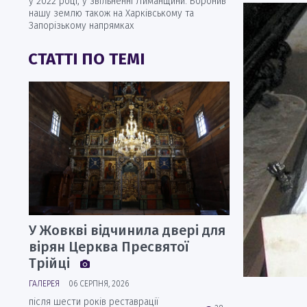
у 2022 році, у звільненні Лиманщини. Боронив
нашу землю також на Харківському та
Запорізькому напрямках
СТАТТІ ПО ТЕМІ
У Жовкві відчинила двері для
вірян Церква Пресвятої
Трійці
ГАЛЕРЕЯ
06 СЕРПНЯ, 2026
після шести років реставрації