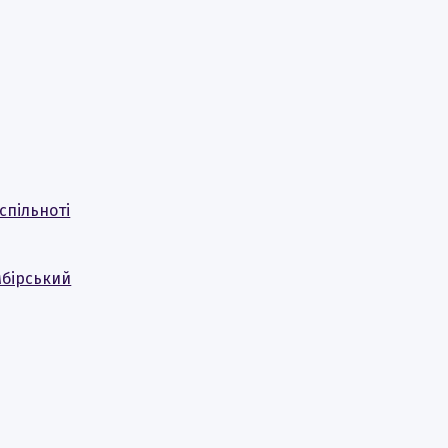
спільноті
мбірський