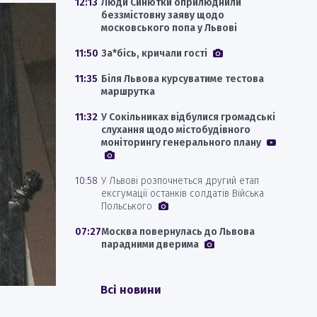
12:13
Люди Синютки оприлюднили
беззмістовну заяву щодо
московського попа у Львові
11:50
За*бісь, кричали гості
11:35
Біля Львова курсуватиме тестова
маршрутка
11:32
У Сокільниках відбулися громадські
слухання щодо містобудівного
моніторингу генерального плану
10:58
У Львові розпочнеться другий етап
ексгумації останків солдатів Війська
Польського
07:27
Москва повернулась до Львова
парадними дверима
Всі новини