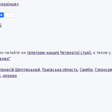
українця»
k
er
elegram
Поділитися
і
ин читайте на
телеграм-каналі Четвертої студії
, а також у
вова"
танасій Шептицький
,
Львівська область
,
Самбір
,
Староса
Ц
,
церква