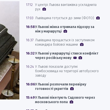
17:12
У центрі Львова вантажівка ускладнила
рух
17:03
Львівщина готується до зими (ФОТО)
16:58
У Львові жінка отримала підозру за
ніж у маршрутці
16:37
Львівщина прощається із заступником
командира бойової машини
16:32
У Львові у маршрутці стався конфлікт
через російську мову
16:24
У Львові показали доступні
бомбосховища на території автобусного
заводу
16:06
У Львові розпочали перевірку
готовності укриттів
15:49
У Львові пікетують Садового через
московського попа