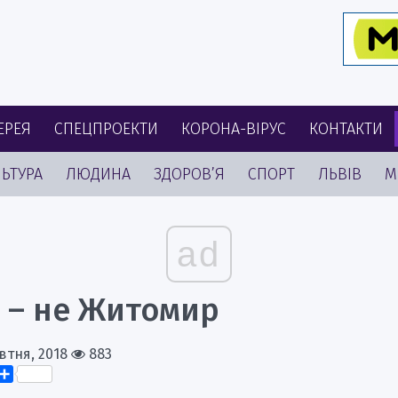
ЕРЕЯ
СПЕЦПРОЕКТИ
КОРОНА-ВІРУС
КОНТАКТИ
ЬТУРА
ЛЮДИНА
ЗДОРОВ’Я
СПОРТ
ЛЬВІВ
М
ad
в – не Житомир
втня, 2018
883
k
er
elegram
Поділитися