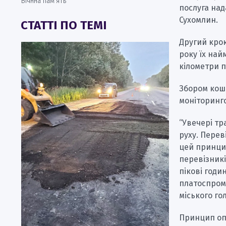
Вічнна пам’ять
послуга над
Сухомлин.
СТАТТІ ПО ТЕМІ
Другий крок
року їх най
кілометри п
Збором кош
моніторинг
“Увечері тр
руху. Перев
цей принци
перевізникі
пікові годи
платоспром
міського го
Принцип опл