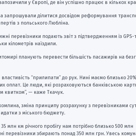
запозичили у Європі, де він успішно працює в кількох кра
а запрошували ділитися досвідом реформування трансп
пертів з польського Любліна.
ижні перевізники подають звіт з підтвердженням із GPS
льки кілометрів наїздили.
итомирі планують перевести більшість пасажирів на безг
є властивість “прилипати” до рук. Нині маємо близько 20
их оплат. Це люди, які розраховуються банківською кар
м квитком”, — каже Ткачук.
хомлина, зміна принципу розрахунку з перевізниками су
идатки з міського бюджету.
 35 млн км річного пробігу нам потрібно близько 500 млн
ні перевізники збирають понад 350 млн грн. Увесь кому