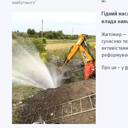
майбутнього”
Гідний нас
влада нама
Житомир — о
сучасних те
активістами
реформуван
Про це – у
п