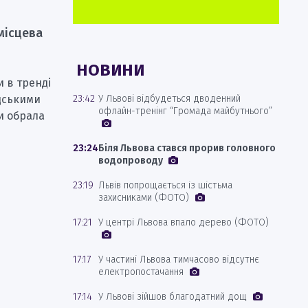
місцева
НОВИНИ
и в тренді
23:42
У Львові відбудеться дводенний
адськими
офлайн-тренінг “Громада майбутнього”
и обрала
23:24
Біля Львова стався прорив головного
водопроводу
23:19
Львів попрощається із шістьма
захисниками (ФОТО)
17:21
У центрі Львова впало дерево (ФОТО)
17:17
У частині Львова тимчасово відсутнє
електропостачання
17:14
У Львові зійшов благодатний дощ