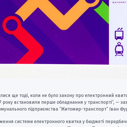
лися ще тоді, коли не було закону про електронний квит
7 року встановили перше обладнання у транспорті”, — за
омунального підприємства “Житомир-транспорт” Іван Фу
ження системи електронного квитка у бюджеті передбач