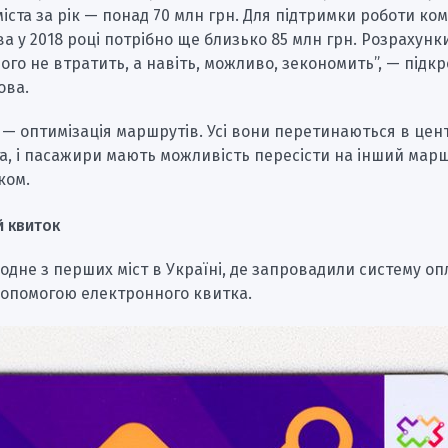
іста за рік — понад 70 млн грн. Для підтримки роботи ко
а у 2018 році потрібно ще близько 85 млн грн. Розрахунки
чого не втратить, а навіть, можливо, зекономить”, — підк
ова.
 — оптимізація маршрутів. Усі вони перетинаються в цен
та, і пасажири мають можливість пересісти на інший мар
ком.
й квиток
дне з перших міст в Україні, де запровадили систему оп
допомогою електронного квитка.