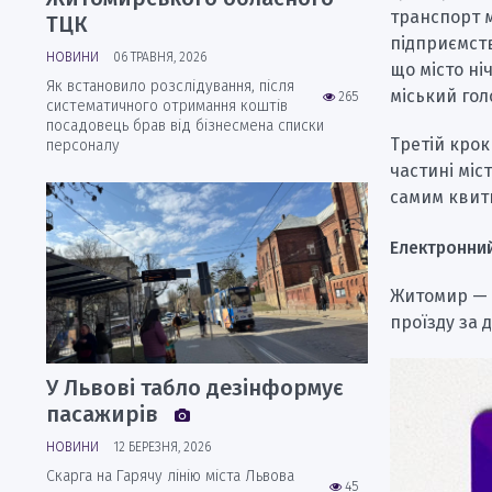
транспорт м
ТЦК
підприємств
НОВИНИ
06 ТРАВНЯ, 2026
що місто ні
Як встановило розслідування, після
міський гол
265
систематичного отримання коштів
посадовець брав від бізнесмена списки
Третій крок
персоналу
частині міс
самим квит
Електронни
Житомир — о
проїзду за 
У Львові табло дезінформує
пасажирів
НОВИНИ
12 БЕРЕЗНЯ, 2026
Скарга на Гарячу лінію міста Львова
45