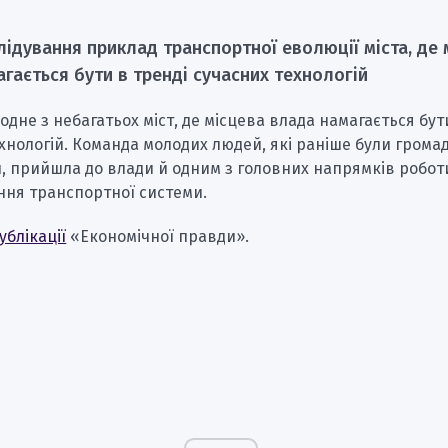
лідування приклад транспортної еволюції міста, де 
гається бути в тренді сучасних технологій
дне з небагатьох міст, де місцева влада намагається бут
хнологій. Команда молодих людей, які раніше були гром
, прийшла до влади й одним з головних напрямків робот
ня транспортної системи.
ублікації
«Економічної правди».