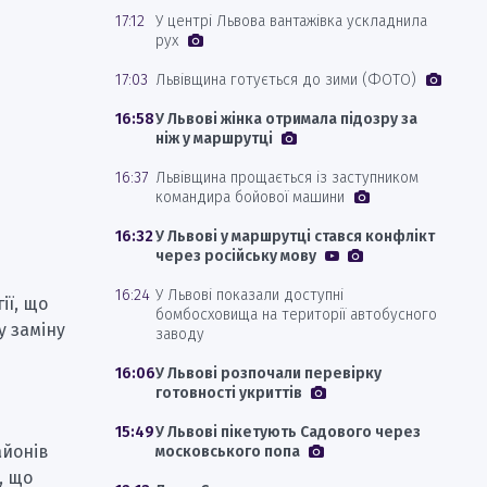
17:12
У центрі Львова вантажівка ускладнила
рух
17:03
Львівщина готується до зими (ФОТО)
16:58
У Львові жінка отримала підозру за
ніж у маршрутці
16:37
Львівщина прощається із заступником
командира бойової машини
16:32
У Львові у маршрутці стався конфлікт
через російську мову
16:24
У Львові показали доступні
ії, що
бомбосховища на території автобусного
у заміну
заводу
16:06
У Львові розпочали перевірку
готовності укриттів
15:49
У Львові пікетують Садового через
айонів
московського попа
, що