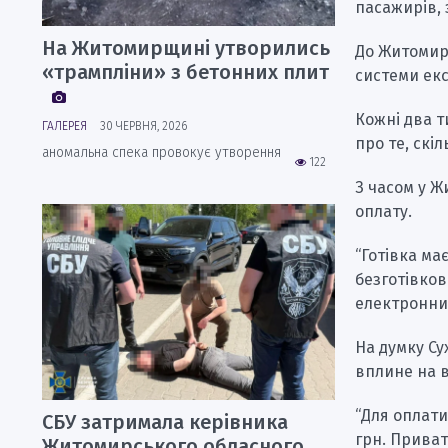
пасажирів, 
На Житомирщині утворились
До Житомир
«трампліни» з бетонних плит
системи екс
Кожні два т
ГАЛЕРЕЯ
30 ЧЕРВНЯ, 2026
про те, скі
аномальна спека провокує утворення
122
З часом у Ж
оплату.
“Готівка ма
безготівков
електронни
На думку Су
вплине на в
“Для оплати
СБУ затримала керівника
грн. Приват
Житомирського обласного