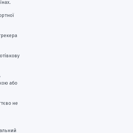
їнах.
ортної
-трекера
отівкову
%
ткою або
ттєво не
нальний