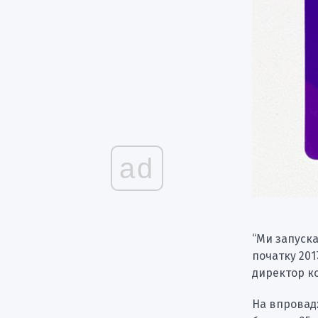
ad
“Ми запуска
початку 201
директор к
На впровад