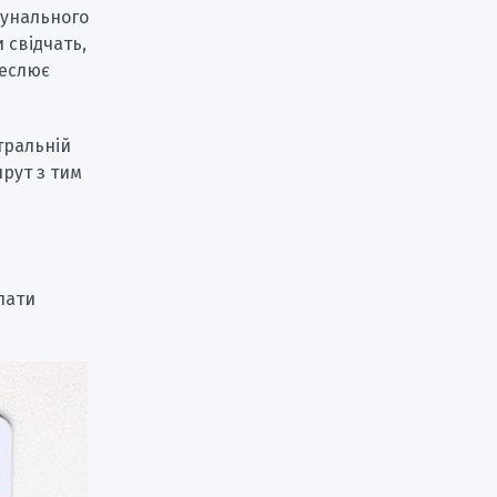
мунального
 свідчать,
реслює
тральній
шрут з тим
лати