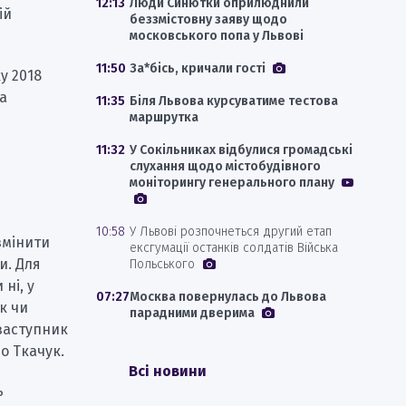
12:13
Люди Синютки оприлюднили
ій
беззмістовну заяву щодо
московського попа у Львові
11:50
За*бісь, кричали гості
у 2018
 а
11:35
Біля Львова курсуватиме тестова
маршрутка
11:32
У Сокільниках відбулися громадські
слухання щодо містобудівного
моніторингу генерального плану
10:58
У Львові розпочнеться другий етап
змінити
ексгумації останків солдатів Війська
и. Для
Польського
ні, у
07:27
Москва повернулась до Львова
к чи
парадними дверима
заступник
о Ткачук.
Всі новини
ь