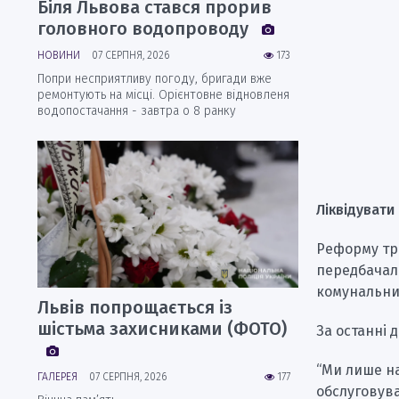
Біля Львова стався прорив
головного водопроводу
НОВИНИ
07 СЕРПНЯ, 2026
173
Попри несприятливу погоду, бригади вже
ремонтують на місці. Орієнтовне відновленя
водопостачання - завтра о 8 ранку
Ліквідувати
Реформу тр
передбачала
комунальни
Львів попрощається із
шістьма захисниками (ФОТО)
За останні 
“Ми лише на
ГАЛЕРЕЯ
07 СЕРПНЯ, 2026
177
обслуговув