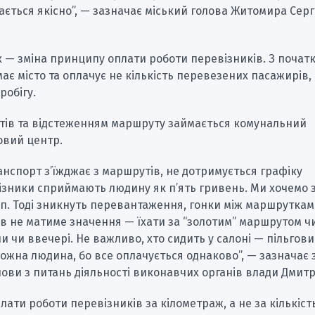
ається якісно”, — зазначає міський голова Житомира Серг
 — зміна принципу оплати роботи перевізників. З початк
має місто та оплачує не кількість перевезених пасажирів,
робігу.
тів та відстеженням маршруту займається комунальний
овий центр.
анспорт з’їжджає з маршрутів, не дотримується графіку
ізники сприймають людину як п’ять гривень. Ми хочемо 
п. Тоді зникнуть перевантаження, гонки між маршруткам
в не матиме значення — їхати за “золотим” маршрутом чи 
ни чи ввечері. Не важливо, хто сидить у салоні — пільгови
ожна людина, бо все оплачується однаково”, — зазначає 
лови з питань діяльності виконавчих органів влади Дмитр
ати роботи перевізників за кілометраж, а не за кількіст