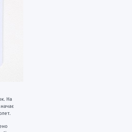
ок. На
значає
рлет.
ено