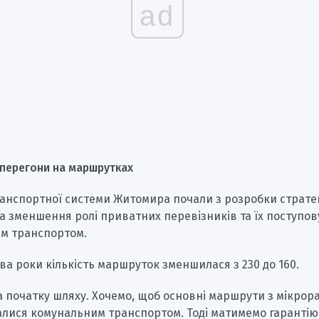
ad
 перегони на маршрутках
анспортної системи Житомира почали з розробки стратег
 зменшення ролі приватних перевізників та їх поступов
м транспортом.
два роки кількість маршруток зменшилася з 230 до 160.
 початку шляху. Хочемо, щоб основні маршрути з мікрор
алися комунальним транспортом. Тоді матимемо гарантію