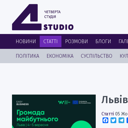
НОВИНИ
СТАТТІ
РОЗМОВИ
БЛОГИ
ГАЛ
ПОЛІТИКА
ЕКОНОМІКА
СУСПІЛЬСТВО
КУЛ
Льві
Статті
05 Жо
Faceboo
Twitt
T