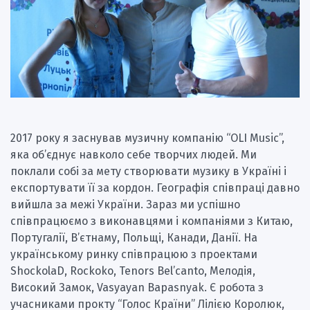
2017 року я заснував музичну компанію “OLI Music”,
яка об’єднує навколо себе творчих людей. Ми
поклали собі за мету створювати музику в Україні і
експортувати її за кордон. Географія співпраці давно
вийшла за межі України. Зараз ми успішно
співпрацюємо з виконавцями і компаніями з Китаю,
Португалії, В’єтнаму, Польщі, Канади, Данії. На
українському ринку співпрацюю з проектами
ShockolaD, Rockoko, Tenors Bel’canto, Мелодія,
Високий Замок, Vasyayan Bapasnyak. Є робота з
учасниками прокту “Голос Країни” Лілією Королюк,