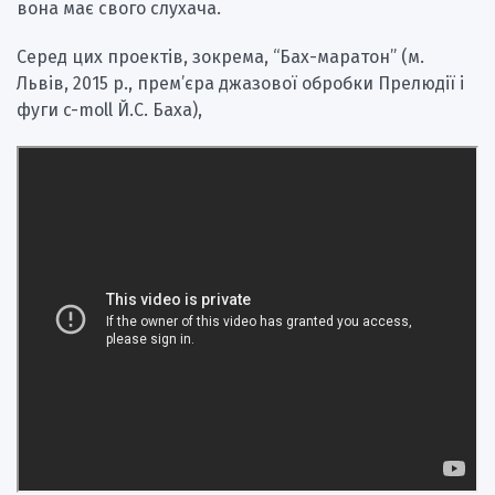
вона має свого слухача.
Серед цих проектів, зокрема, “Бах-маратон” (м.
Львів, 2015 р., прем’єра джазової обробки Прелюдії і
фуги c-moll Й.С. Баха),