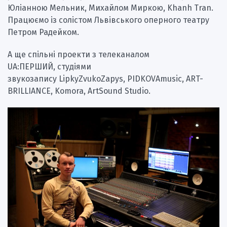
Юліанною Мельник, Михайлом Миркою, Khanh Tran.
Працюємо із солістом Львівського оперного театру
Петром Радейком.
А ще спільні проекти з телеканалом
UA:ПЕРШИЙ, студіями
звукозапису LipkyZvukoZapys, PIDKOVAmusic, ART-
BRILLIANCE, Komora, ArtSound Studio.