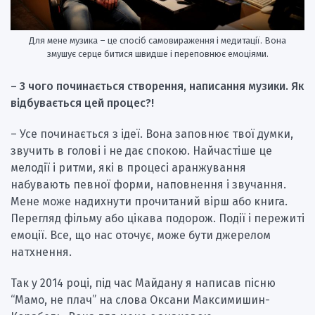
Для мене музика – це спосіб самовираження і медитації. Вона
змушує серце битися швидше і переповнює емоціями.
– З чого починається створення, написання музики. Як
відбувається цей процес?!
– Усе починається з ідеї. Вона заповнює твої думки,
звучить в голові і не дає спокою. Найчастіше це
мелодії і ритми, які в процесі аранжування
набувають певної форми, наповнення і звучання.
Мене може надихнути прочитаний вірш або книга.
Перегляд фільму або цікава подорож. Події і пережиті
емоції. Все, що нас оточує, може бути джерелом
натхнення.
Так у 2014 році, під час Майдану я написав пісню
“Мамо, не плач” на слова Оксани Максимишин-