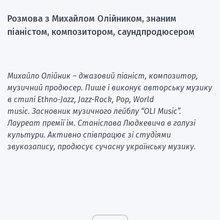
Розмова з Михайлом Олійником, знаним
піаністом, композитором, саундпродюсером
Михайло Олійник – джазовий піаніст, композитор,
музичний продюсер. Пише і виконує авторську музику
в стилі Ethno-Jazz, Jazz-Rock, Pop, World
music. Засновник музичного лейблу “OLI Music”.
Лауреат премії ім. Станіслава Людкевича в галузі
культури. Активно співпрацює зі студіями
звукозапису, продюсує сучасну українську музику.