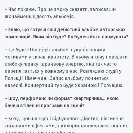
– Час покаже. Про це зможу сказати, записавши
щонайменше десять альбомів.
– Знаю, що готуєш свій дебютний альбом авторських
композицій. Яким він буде?
Як будеш його промувати?
– Це буде Ethno-jazz альбом з українськими
мотивами у складі квартету. В ньому я хочу передати
глибоку лірику і драйвову енергію, яка так часто
переплітається у кожному з нас. Розглядаю студії у
Польщі і Німеччині. Запис альбому почнеться
навесні. Концертний тур буде Україною і Польщею.
– Шоу, перфоменс чи формат квартирника… Якою
бачиш втілення програми на сцені?
– Хочу, щоб на сцені відбувалося дійство, підсилене
світловими ефектами, з використанням електронних
інструментів і цікавих образів.