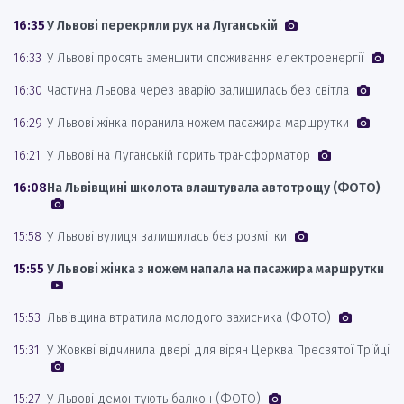
16:35
У Львові перекрили рух на Луганській
16:33
У Львові просять зменшити споживання електроенергії
16:30
Частина Львова через аварію залишилась без світла
16:29
У Львові жінка поранила ножем пасажира маршрутки
16:21
У Львові на Луганській горить трансформатор
16:08
На Львівщині школота влаштувала автотрощу (ФОТО)
15:58
У Львові вулиця залишилась без розмітки
15:55
У Львові жінка з ножем напала на пасажира маршрутки
15:53
Львівщина втратила молодого захисника (ФОТО)
15:31
У Жовкві відчинила двері для вірян Церква Пресвятої Трійці
15:27
У Львові демонтують балкон (ФОТО)