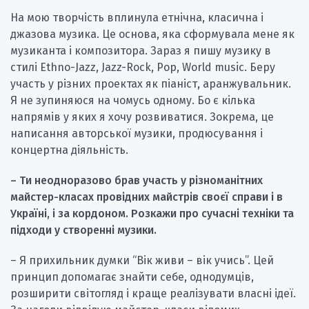
На мою творчість вплинула етнічна, класична і
джазова музика. Це основа, яка сформувала мене як
музиканта і композитора. Зараз я пишу музику в
стилі Ethno-Jazz, Jazz-Rock, Pop, World music. Беру
участь у різних проектах як піаніст, аранжувальник.
Я не зупиняюся на чомусь одному. Бо є кілька
напрямів у яких я хочу розвиватися. Зокрема, це
написання авторської музики, продюсування і
концертна діяльність.
– Ти неодноразово брав участь у різноманітних
майстер-класах провідних майстрів своєї справи і в
Україні, і за кордоном. Розкажи про сучасні техніки та
підходи у створенні музики.
– Я прихильник думки “Вік живи – вік учись”. Цей
принцип допомагає знайти себе, однодумців,
розширити світогляд і краще реалізувати власні ідеї.