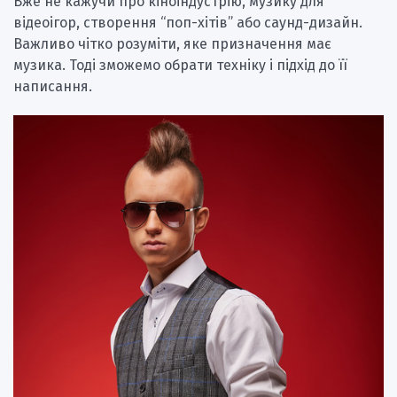
Вже не кажучи про кіноіндустрію, музику для
відеоігор, створення “поп-хітів” або саунд-дизайн.
Важливо чітко розуміти, яке призначення має
музика. Тоді зможемо обрати техніку і підхід до її
написання.