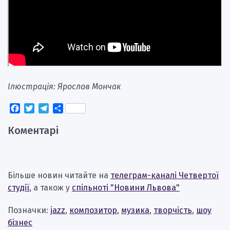
Ілюстрація: Ярослав Мончак
Facebook
Twitter
Telegram
Поділитися
Коментарі
Більше новин читайте на
телеграм-каналі Четвертої
студії
, а також у
спільноті "Новини Львова"
Позначки:
jazz
,
композитор
,
музика
,
творчість
,
шоу
бізнес