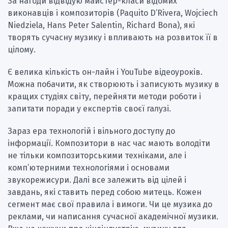
За нагоди відвідую майстер-класи відомих
виконавців і композиторів (Paquito D’Rivera, Wojciech
Niedziela, Hans Peter Salentin, Richard Bona), які
творять сучасну музику і впливають на розвиток її в
цілому.
Є велика кількість он-лайн і YouTube відеоуроків.
Можна побачити, як створюють і записують музику в
кращих студіях світу, перейняти методи роботи і
запитати поради у експертів своєї галузі.
Зараз ера технологій і вільного доступу до
інформації. Композитори в нас час мають володіти
не тільки композиторськими техніками, але і
комп’ютерними технологіями і основами
звукорежисури. Далі все залежить від цілей і
завдань, які ставить перед собою митець. Кожен
сегмент має свої правила і вимоги. Чи це музика до
реклами, чи написання сучасної академічної музики.