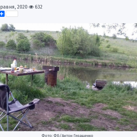
Травня, 2020
632
k
er
elegram
Поділитися
Фото: ФБ/Антон Геращенко