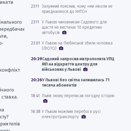
ликати
23:11
Залужний пояснив, чому «ми ніколи не
приєднаємося до НАТО»
мінального
23:11
У Львові чиновникам Садового для
щастя не вистачає 10 кредитних
 передбачає
автобусів
али,
о-
23:01
У Львові на Любінській збили чоловіка
(ФОТО)
20:39
Садовий запросив митрополита УПЦ
а
МП на відкриття центру для
військових у Львові
 конфлікт
20:26
У Львові без світла залишилась 71
тисяча абонентів
ічного
18:41
Львів знову переписав погодну історію
 ставка.
на
16:38
У Львові можливі перебої в русі
кту?
електротранспорту
приятелів
орить