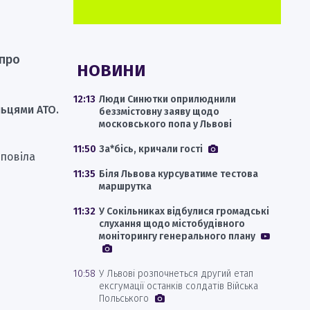
 про
НОВИНИ
12:13
Люди Синютки оприлюднили
льцями АТО.
беззмістовну заяву щодо
московського попа у Львові
11:50
За*бісь, кричали гості
зповіла
11:35
Біля Львова курсуватиме тестова
маршрутка
11:32
У Сокільниках відбулися громадські
слухання щодо містобудівного
моніторингу генерального плану
10:58
У Львові розпочнеться другий етап
ексгумації останків солдатів Війська
Польського