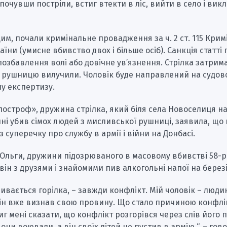
почувши постріли, встиг втекти в ліс, вийти в село і вик
 цим, почали кримінальне провадження за ч. 2 ст. 115 Кри
аїни (умисне вбивство двох і більше осіб). Санкція статті
 позбавлення волі або довічне ув’язнення. Стрілка затрим
 рушницю вилучили. Чоловік буде направлений на судов
у експертизу.
остроф», дружина стрілка, який біля села Новоселиця н
і убив сімох людей з мисливської рушниці, заявила, що
з суперечку про службу в армії і війни на Донбасі.
Ольги, дружини підозрюваного в масовому вбивстві 58-р
, він з друзями і знайомими пив алкогольні напої на березі
пивається горілка, – завжди конфлікт. Мій чоловік – люди
Він вже визнав свою провину. Що стало причиною конфлі
иг мені сказати, що конфлікт розгорівся через слів його 
вони воювали, а він своїх дітей не пустив в армію “, – гов