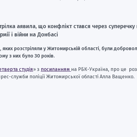
рілка аявила, що конфлікт стався через суперечку
рмії і війни на Донбасі
, яких розстріляли у Житомирській області, були доброво
у з них було 30 років.
етверта студія
» з
посиланням
на РБК-Україна, про це ро
рес-служби поліції Житомирської області Алла Ващенко.