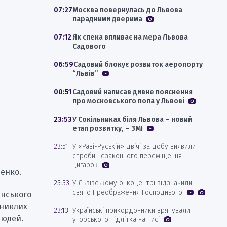
07:27
Москва повернулась до Львова
парадними дверима
07:12
Як спека впливає на мера Львова
Садового
06:59
Садовий блокує розвиток аеропорту
“Львів”
00:51
Садовий написав дивне пояснення
про московського попа у Львові
23:53
У Сокільниках біля Львова – новий
етап розвитку, – ЗМІ
23:51
У «Раві-Руській» двічі за добу виявили
спроби незаконного переміщення
цигарок
щенко.
23:33
У Львівському онкоцентрі відзначили
свято Преображення Господнього
янського
иниклих
23:13
Українські прикордонники врятували
людей.
угорського підлітка на Тисі