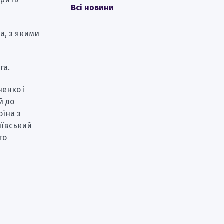
Всі новини
а, з якими
га.
ченко і
й до
оїна з
київський
го
х