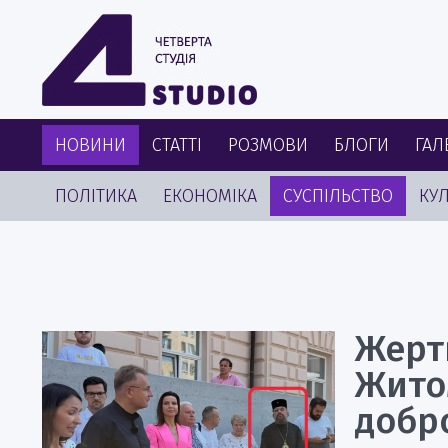
НОВИНИ
СТАТТІ
РОЗМОВИ
БЛОГИ
ГАЛ
ПОЛІТИКА
ЕКОНОМІКА
СУСПІЛЬСТВО
КУЛ
Жерт
Жито
добро