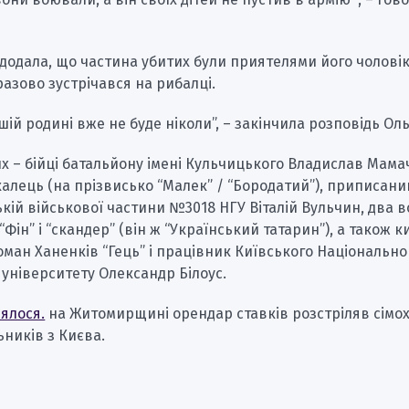
додала, що частина убитих були приятелями його чоловік
азово зустрічався на рибалці.
шій родині вже не буде ніколи”, – закінчила розповідь Оль
х – бійці батальйону імені Кульчицького Владислав Мама
алець (на прізвисько “Малек” / “Бородатий”), приписани
кій військової частини №3018 НГУ Віталій Вульчин, два в
Фін” і “скандер” (він ж “Український татарин”), а також 
ман Ханенків “Гець” і працівник Київського Національно
 університету Олександр Білоус.
ялося.
на Житомирщині орендар ставків розстріляв сімо
ників з Києва.