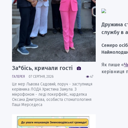
Дружина ст
службу в а
Семеро осіб
Наймолодшом
Як пише «
Ч
За*бісь, кричали гості
керівниця п
ГАЛЕРЕЯ
07 СЕРПНЯ, 2026
47
Це мер Львова Садовий, поруч - заступниця
керівника ЛОДА Христина Замула. З
мікрофоном - леді покерфейс, нардепка
Оксана Дмитрієва, особиста стоматологиня
Паші Мерседеса