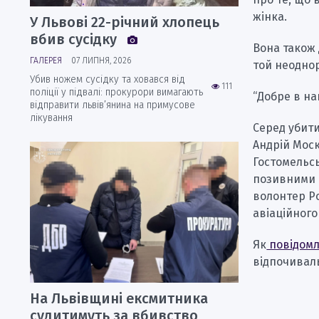
жінка.
У Львові 22-річний хлопець
вбив сусідку
Вона також 
ГАЛЕРЕЯ
07 ЛИПНЯ, 2026
той неоднор
Убив ножем сусідку та ховався від
111
поліції у підвалі: прокурори вимагають
“Добре в на
відправити львів’янина на примусове
лікування
Серед убити
Андрій Моск
Гостомельсь
позивними “
волонтер Ро
авіаційного
Як
повідомл
відпочиваль
На Львівщині ексмитника
судитимуть за вбивство