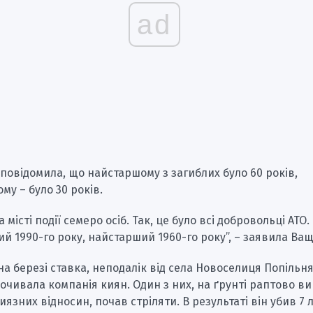
ad
повідомила, що найстаршому з загиблих було 60 років,
у – було 30 років.
 місті події семеро осіб. Так, це було всі добровольці АТО.
 1990-го року, найстарший 1960-го року”, – заявила Ва
на березі ставка, неподалік від села Новоселиця Попільн
очивала компанія киян. Один з них, на ґрунті раптово в
иязних відносин, почав стріляти. В результаті він убив 7 