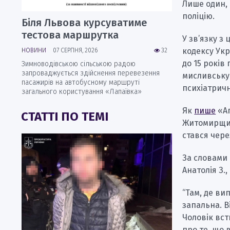
Лише один, 
поліцію.
Біля Львова курсуватиме
тестова маршрутка
У зв’язку з
кодексу Укр
НОВИНИ
07 СЕРПНЯ, 2026
32
до 15 років
Зимноводівською сільською радою
запроваджується здійснення перевезення
мисливську
пасажирів на автобусному маршруті
психіатричн
загального користування «Лапаївка»
Як
пише
«Ап
СТАТТІ ПО ТЕМІ
Житомирщин
стався чере
За словами 
Анатолія З.
“Там, де ви
запальна. 
Чоловік вст
про те, що 