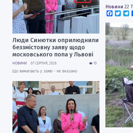
Новини
22 
Faceboo
Twitt
T
Люди Синютки оприлюднили
беззмістовну заяву щодо
московського попа у Львові
НОВИНИ
07 СЕРПНЯ, 2026
10
Що вимагають у заяві - не вказано