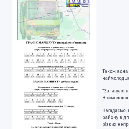
Також вона 
наймолодшом
“Загинуло на
Наймолодший
Нагадаємо, 
району відп
різких непр