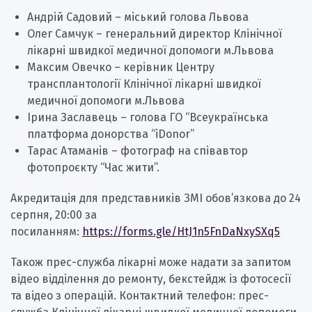
Андрій Садовий – міський голова Львова
Олег Самчук – генеральний директор Клінічної
лікарні швидкої медичної допомоги м.Львова
Максим Овечко – керівник Центру
трансплантології Клінічної лікарні швидкої
медичної допомоги м.Львова
Ірина Заславець – голова ГО “Всеукраїнська
платформа донорства “іDonor”
Тарас Атаманів – фотограф на співавтор
фотопроєкту “Час жити”.
Акредитація для представників ЗМІ обов’язкова до 24
серпня, 20:00 за
посиланням:
https://forms.gle/HtJ1n5FnDaNxySXq5
Також прес-служба лікарні може надати за запитом
відео відділення до ремонту, бекстейдж із фотосесії
та відео з операцій. Контактний телефон: прес-