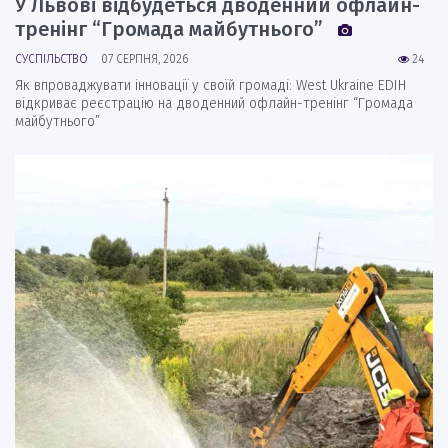
У Львові відбудеться дводенний офлайн-
тренінг “Громада майбутнього”
СУСПІЛЬСТВО
07 СЕРПНЯ, 2026
24
Як впроваджувати інновації у своїй громаді: West Ukraine EDIH
відкриває реєстрацію на дводенний офлайн-тренінг “Громада
майбутнього”