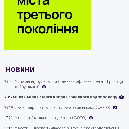
НОВИНИ
23:42
У Львові відбудеться дводенний офлайн-тренінг “Громада
майбутнього”
23:24
Біля Львова стався прорив головного водопроводу
23:19
Львів попрощається із шістьма захисниками (ФОТО)
17:21
У центрі Львова впало дерево (ФОТО)
17:17
У частині Львова тимчасово відсутнє електропостачання