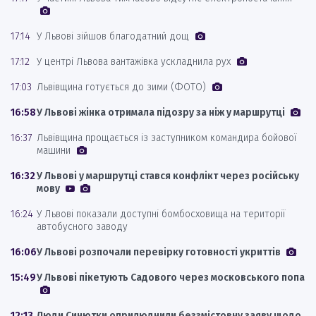
17:14
У Львові зійшов благодатний дощ
17:12
У центрі Львова вантажівка ускладнила рух
17:03
Львівщина готується до зими (ФОТО)
16:58
У Львові жінка отримала підозру за ніж у маршрутці
16:37
Львівщина прощається із заступником командира бойової
машини
16:32
У Львові у маршрутці стався конфлікт через російську
мову
16:24
У Львові показали доступні бомбосховища на території
автобусного заводу
16:06
У Львові розпочали перевірку готовності укриттів
15:49
У Львові пікетують Садового через московського попа
12:13
Люди Синютки оприлюднили беззмістовну заяву щодо