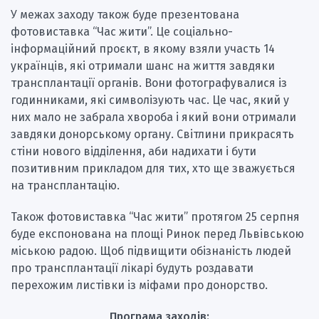
У межах заходу також буде презентована
фотовиставка “Час жити”. Це соціально-
інформаційний проєкт, в якому взяли участь 14
українців, які отримали шанс на життя завдяки
трансплантації органів. Вони фотографувалися із
годинниками, які символізують час. Це час, який у
них мало не забрала хвороба і який вони отримали
завдяки донорському органу. Світлини прикрасять
стіни нового відділення, аби надихати і бути
позитивним прикладом для тих, хто ще зважується
на трансплантацію.
Також фотовиставка “Час жити” протягом 25 серпня
буде експонована на площі Ринок перед Львівською
міською радою. Щоб підвищити обізнаність людей
про трансплантації лікарі будуть роздавати
перехожим листівки із міфами про донорство.
Програма заходів: