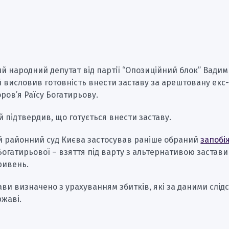
 народний депутат від партії “Опозиційний блок” Вадим
висловив готовність внести заставу за арештовану екс-
ров’я Раїсу Богатирьову.
 підтвердив, що готується внести заставу.
 районний суд Києва застосував раніше обраний
запобі
огатирьової – взяття під варту з альтернативою застави 
ривень.
ави визначено з урахуванням збитків, які за даними слідс
ржаві.