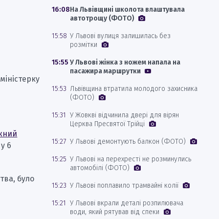
16:08
На Львівщині школота влаштувала
автотрощу (ФОТО)
15:58
У Львові вулиця залишилась без
розмітки
15:55
У Львові жінка з ножем напала на
пасажира маршрутки
міністерку
15:53
Львівщина втратила молодого захисника
(ФОТО)
15:31
У Жовкві відчинила двері для вірян
Церква Пресвятої Трійці
жний
15:27
У Львові демонтують балкон (ФОТО)
у 6
15:25
У Львові на перехресті не розминулись
автомобілі (ФОТО)
тва, було
15:23
У Львові поплавило трамвайні колії
15:21
У Львові вкрали деталі розпилювача
води, який рятував від спеки