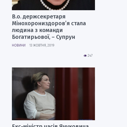
В.о. держсекретаря
Мінохорониздоров’я стала
людина з команди
Богатирьової, – Супрун
НОВИНИ
13 ЖОВТНЯ, 2019
247
Екс-міністр часів Януковича