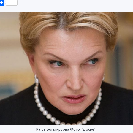
k
er
elegram
Поділитися
Раїса Богатирьова Фото: "Досьє"