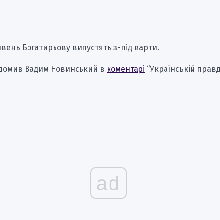
ивень Богатирьову випустять з-під варти.
ідомив Вадим Новинський в
коментарі
“Українській правді
ad