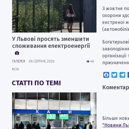
З жовтня по
охорони зд
екстреної 
(автомобілі
У Львові просять зменшити
Богатирьові
споживання електроенергії
заволодінн
організації
ГАЛЕРЕЯ
06 СЕРПНЯ, 2026
46
призначенн
всіх
Faceboo
Twitt
T
СТАТТІ ПО ТЕМІ
Коментар
Більше нов
"Новини Ль