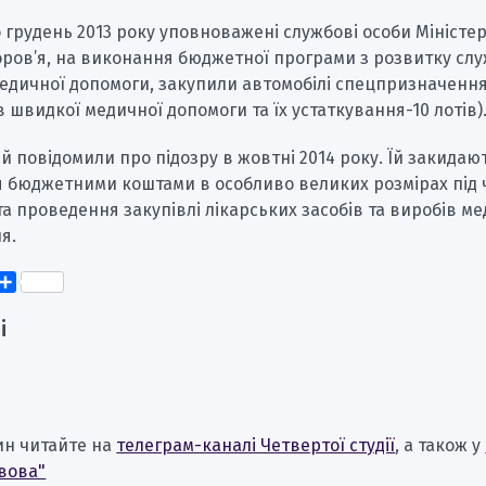
 грудень 2013 року уповноважені службові особи Міністе
оров’я, на виконання бюджетної програми з розвитку сл
медичної допомоги, закупили автомобілі спецпризначенн
в швидкої медичної допомоги та їх устаткування-10 лотів)
й повідомили про підозру в жовтні 2014 року. Їй закидаю
я бюджетними коштами в особливо великих розмірах під 
 та проведення закупівлі лікарських засобів та виробів м
я.
k
er
elegram
Поділитися
і
ин читайте на
телеграм-каналі Четвертої студії
, а також у
вова"