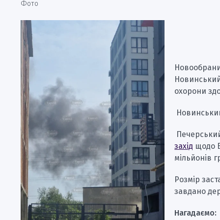
Фото
Новообраний
Новинський 
охорони здо
Новинський
Печерський
захід
щодо Б
мільйонів г
Розмір заст
завдано де
Нагадаємо: