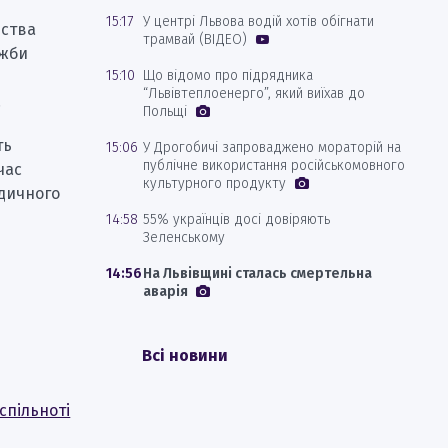
15:17
У центрі Львова водій хотів обігнати
рства
трамвай (ВІДЕО)
ужби
15:10
Що відомо про підрядника
я
“Львівтеплоенерго”, який виїхав до
.
Польщі
ть
15:06
У Дрогобичі запроваджено мораторій на
публічне використання російськомовного
час
культурного продукту
едичного
14:58
55% українців досі довіряють
Зеленському
14:56
На Львівщині сталась смертельна
аварія
Всі новини
спільноті