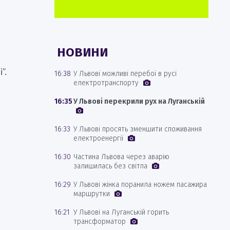
НОВИНИ
”.
16:38
У Львові можливі перебої в русі
електротранспорту
16:35
У Львові перекрили рух на Луганській
16:33
У Львові просять зменшити споживання
електроенергії
16:30
Частина Львова через аварію
залишилась без світла
16:29
У Львові жінка поранила ножем пасажира
маршрутки
16:21
У Львові на Луганській горить
трансформатор