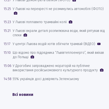
15:27
У Львові демонтують балкон (ФОТО)
15:25
У Львові на перехресті не розминулись автомобілі (ФОТО)
15:23
У Львові поплавило трамвайні колії
15:21
У Львові вкрали деталі розпилювача води, який рятував від
спеки
15:17
У центрі Львова водій хотів обігнати трамвай (ВІДЕО)
15:10
Що відомо про підрядника “Львівтеплоенерго”, який виїхав
до Польщі
15:06
У Дрогобичі запроваджено мораторій на публічне
використання російськомовного культурного продукту
14:58
55% українців досі довіряють Зеленському
Всі новини