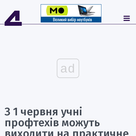
ad
З 1 червня учні
профтехів можуть
виходити на практичне