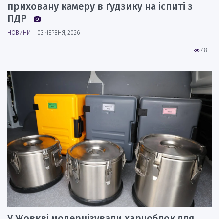
приховану камеру в ґудзику на іспиті з
ПДР
НОВИНИ
03 ЧЕРВНЯ, 2026
48
У Жовкві модернізували харчоблок для