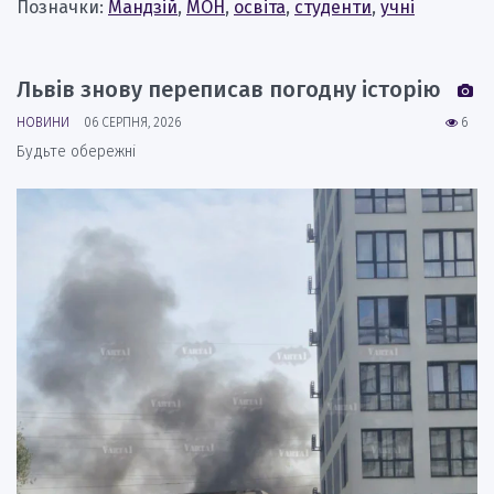
Позначки:
Мандзій
,
МОН
,
освіта
,
студенти
,
учні
Львів знову переписав погодну історію
НОВИНИ
06 СЕРПНЯ, 2026
6
Будьте обережні