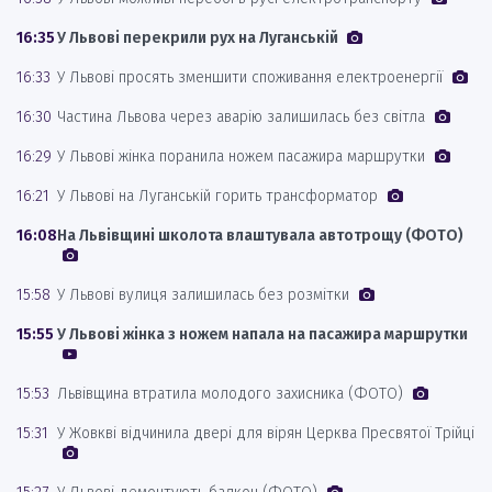
16:35
У Львові перекрили рух на Луганській
16:33
У Львові просять зменшити споживання електроенергії
16:30
Частина Львова через аварію залишилась без світла
16:29
У Львові жінка поранила ножем пасажира маршрутки
16:21
У Львові на Луганській горить трансформатор
16:08
На Львівщині школота влаштувала автотрощу (ФОТО)
15:58
У Львові вулиця залишилась без розмітки
15:55
У Львові жінка з ножем напала на пасажира маршрутки
15:53
Львівщина втратила молодого захисника (ФОТО)
15:31
У Жовкві відчинила двері для вірян Церква Пресвятої Трійці