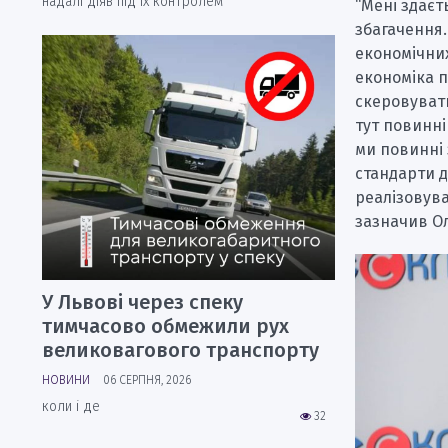
надалі діяв під їх контролем
“Мені здаєт
збагачення.
економічних
економіка п
скеровувати
тут повинні
ми повинні 
стандарти д
реалізовува
зазначив О
У Львові через спеку
тимчасово обмежили рух
великовагового транспорту
НОВИНИ
06 СЕРПНЯ, 2026
коли і де
32