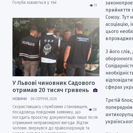
Голуби ховаються у тіні
законопроек
11
прийняття п
Союзу. Тут 
асоціацію, 
цього необх
впровадженн
З його слів
оборонного 
Солідарніст
необхідніст
відповідати
У Львові чиновник Садового
сферах укра
отримав 20 тисяч гривень
НОВИНИ
06 СЕРПНЯ, 2026
Третій блок
Скориставшись службовим становищем,
попереднім 
38
посадовець повідомив заявнику, що
антикорупці
погодить проєктну документацію лише після
українськог
отримання неправомірної вигоди. Відтак
чоловік звернувся до правоохоронців та