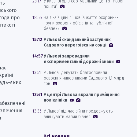
23:17
У Києві згорів сортувальний центр “Нової
сть
пошти”
йського
угода про
18:55
На Львівщині пішов із життя охоронник
групи охорони об’єктів та публічної
нтексті
безпеки
15:12
У Львові скандальний заступник
Садового перегрівся на сонці
14:57
У Львові запровадили
експериментальні дорожні знаки
чає
13:51
У Львові депутати благословили
країні
освоєння чиновниками Садового 1,1 млрд
будь-яких
грн
13:41
У центрі Львова вкрали приміщення
поліклініки
забезпечені
езпечення
13:35
У Львові під час війни продовжують
знищувати малий бізнес
м
Всі новини