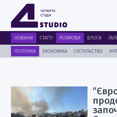
НОВИНИ
СТАТТІ
РОЗМОВИ
БЛОГИ
ГАЛ
ПОЛІТИКА
ЕКОНОМІКА
СУСПІЛЬСТВО
КУЛ
“Євро
продо
запо