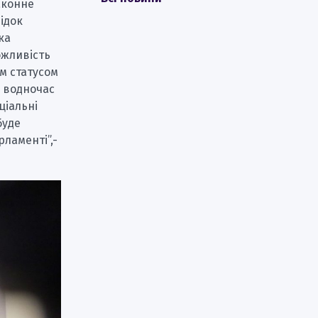
аконне
лідок
ка
ожливість
им статусом
е водночас
ціальні
буде
ламенті”,-