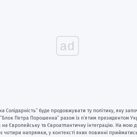
ad
а Солідарність” буде продовжувати ту політику, яку запо
“Блок Петра Порошенка” разом із п’ятим президентом Ук
на Європейську та Євроатлантичну інтеграцію. На мою д
є чотири напрямки, у контексті яких повинні прийматись