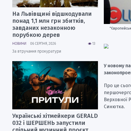
На Львівщині відшкодували
понад 1,1 млн грн збитків,
завданих незаконною
"Європейськ
порубкою дерев
НОВИНИ
06 СЕРПНЯ, 2026
13
За втручання прокуратури
У новому па
законопроек
Про це сього
першочергов
Верховної Р
Синютка.
Українські хітмейкери GERALD
032 і ШЕРШЕНЬ запустили
спільний музичний проєкт