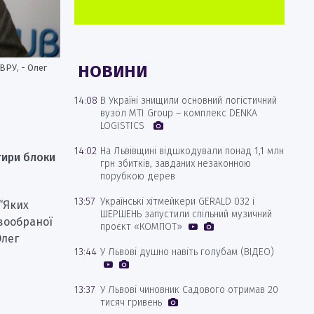
НОВИНИ
ВРУ, - Олег
14:08
В Україні знищили основний логістичний
вузол MTI Group – комплекс DENKA
LOGISTICS
14:02
На Львівщині відшкодували понад 1,1 млн
тири блоки
грн збитків, завданих незаконною
порубкою дерев
13:57
Українські хітмейкери GERALD 032 і
 “Яких
ШЕРШЕНЬ запустили спільний музичний
овообраної
проєкт «КОМПОТ»
Олег
13:44
У Львові душно навіть голубам (ВІДЕО)
13:37
У Львові чиновник Садового отримав 20
тисяч гривень