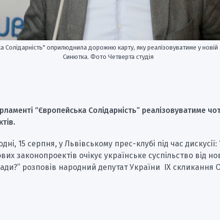
а Солідарність" оприлюднила дорожню карту, яку реалізовуватиме у новій 
Синютка. Фото Четверта студія
рламенті “Європейська Солідарність” реалізовуватиме чо
тів.
дні, 15 серпня, у Львівському прес-клубі під час дискусії:
их законопроектів очікує українське суспільство від н
ади?” розповів народний депутат України IX скликання 