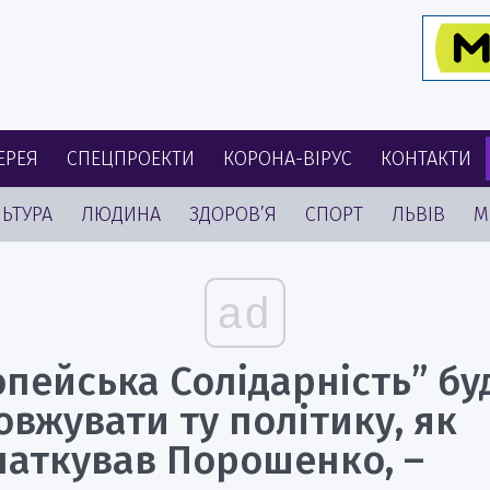
ЕРЕЯ
СПЕЦПРОЕКТИ
КОРОНА-ВІРУС
КОНТАКТИ
ЬТУРА
ЛЮДИНА
ЗДОРОВ’Я
СПОРТ
ЛЬВІВ
М
ad
пейська Солідарність” бу
вжувати ту політику, як
чаткував Порошенко, –