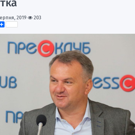
тка
Серпня, 2019
203
k
er
elegram
Поділитися