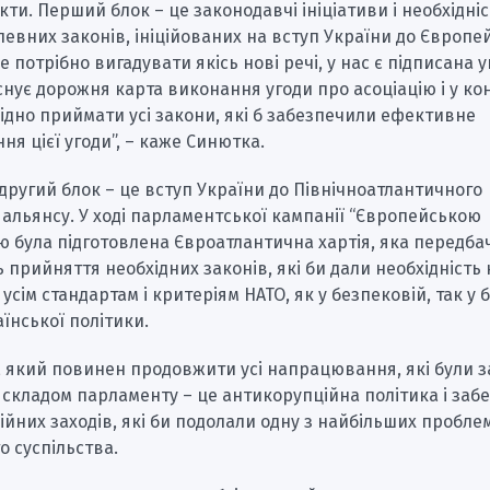
ти. Перший блок – це законодавчі ініціативи і необхідні
евних законів, ініційованих на вступ України до Європе
не потрібно вигадувати якісь нові речі, у нас є підписана 
існує дорожня карта виконання угоди про асоціацію і у ко
ідно приймати усі закони, які б забезпечили ефективне
я цієї угоди”, – каже Синютка.
, другий блок – це вступ України до Північноатлантичного
альянсу. У ході парламентської кампанії “Європейською
ю була підготовлена Євроатлантична хартія, яка передба
ь прийняття необхідних законів, які би дали необхідність 
 усім стандартам і критеріям НАТО, як у безпековій, так у 
їнської політики.
, який повинен продовжити усі напрацювання, які були 
складом парламенту – це антикорупційна політика і заб
йних заходів, які би подолали одну з найбільших пробле
о суспільства.