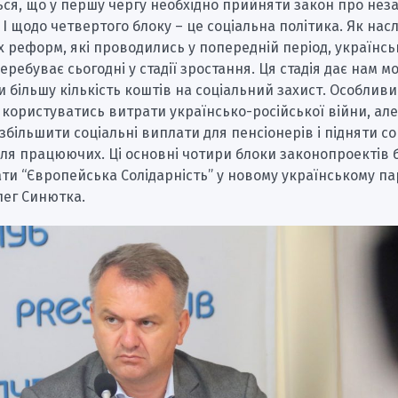
ься, що у першу чергу необхідно прийняти закон про нез
 І щодо четвертого блоку – це соціальна політика. Як нас
 реформ, які проводились у попередній період, українсь
еребуває сьогодні у стадії зростання. Ця стадія дає нам м
 більшу кількість коштів на соціальний захист. Особлив
 користуватись витрати українсько-російської війни, ал
збільшити соціальні виплати для пенсіонерів і підняти со
ля працюючих. Ці основні чотири блоки законопроектів 
ти “Європейська Солідарність” у новому українському пар
лег Синютка.