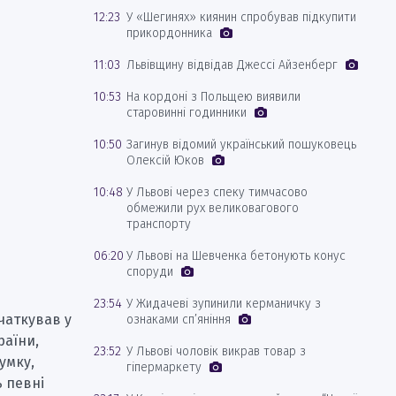
12:23
У «Шегинях» киянин спробував підкупити
прикордонника
11:03
Львівщину відвідав Джессі Айзенберг
10:53
На кордоні з Польщею виявили
старовинні годинники
10:50
Загинув відомий український пошуковець
Олексій Юков
10:48
У Львові через спеку тимчасово
обмежили рух великовагового
транспорту
06:20
У Львові на Шевченка бетонують конус
споруди
23:54
У Жидачеві зупинили керманичку з
чаткував у
ознаками сп’яніння
раїни,
23:52
У Львові чоловік викрав товар з
умку,
гіпермаркету
 певні