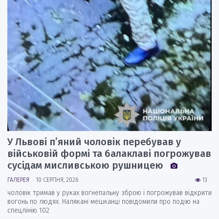
У Львові п’яний чоловік перебував у
військовій формі та балаклаві погрожував
сусідам мисливською рушницею
ГАЛЕРЕЯ
10 СЕРПНЯ, 2026
13
чоловік тримав у руках вогнепальну зброю і погрожував відкрити
вогонь по людях. Налякані мешканці повідомили про подію на
спецлінію 102