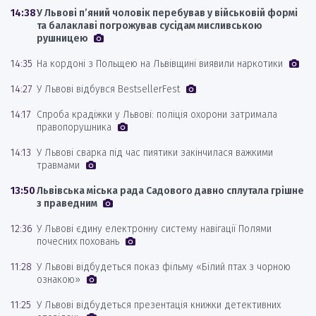
14:38
У Львові п’яний чоловік перебував у військовій формі
та балаклаві погрожував сусідам мисливською
рушницею
14:35
На кордоні з Польщею на Львівщині виявили наркотики
14:27
У Львові відбувся BestsellerFest
14:17
Спроба крадіжки у Львові: поліція охорони затримала
правопорушника
14:13
У Львові сварка під час пиятики закінчилася важкими
травмами
13:50
Львівська міська рада Садового давно сплутала грішне
з праведним
12:36
У Львові єдину електронну систему навігації Полями
почесних поховань
11:28
У Львові відбудеться показ фільму «Білий птах з чорною
ознакою»
11:25
У Львові відбудеться презентація книжки детективних