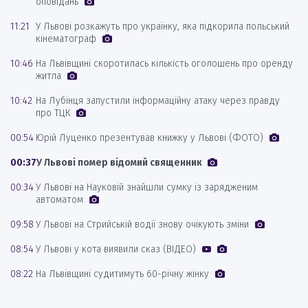
оповідань
11:21
У Львові розкажуть про українку, яка підкорила польський
кінематограф
10:46
На Львівщині скоротилась кількість оголошень про оренду
житла
10:42
На Лубінця запустили інформаційну атаку через правду
про ТЦК
00:54
Юрій Луценко презентував книжку у Львові (ФОТО)
00:37
У Львові помер відомий священник
00:34
У Львові на Науковій знайшли сумку із зарядженим
автоматом
09:58
У Львові на Стрийській водії знову очікують зміни
08:54
У Львові у кота виявили сказ (ВІДЕО)
08:22
На Львівщині судитимуть 60-річну жінку