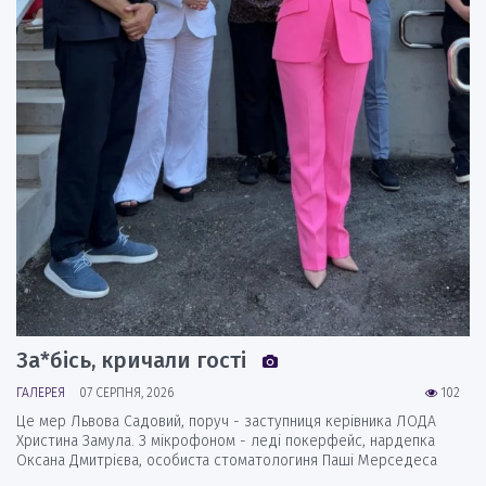
За*бісь, кричали гості
ГАЛЕРЕЯ
07 СЕРПНЯ, 2026
102
Це мер Львова Садовий, поруч - заступниця керівника ЛОДА
Христина Замула. З мікрофоном - леді покерфейс, нардепка
Оксана Дмитрієва, особиста стоматологиня Паші Мерседеса