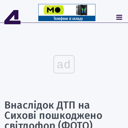
ad
Внаслідок ДТП на
Сихові пошкоджено
світлофор (ФОТО)