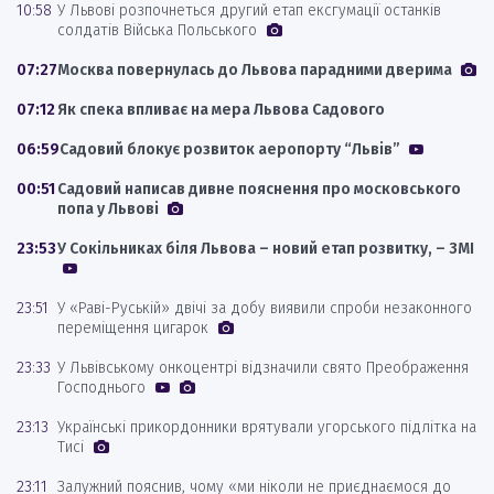
10:58
У Львові розпочнеться другий етап ексгумації останків
солдатів Війська Польського
07:27
Москва повернулась до Львова парадними дверима
07:12
Як спека впливає на мера Львова Садового
06:59
Садовий блокує розвиток аеропорту “Львів”
00:51
Садовий написав дивне пояснення про московського
попа у Львові
23:53
У Сокільниках біля Львова – новий етап розвитку, – ЗМІ
23:51
У «Раві-Руській» двічі за добу виявили спроби незаконного
переміщення цигарок
23:33
У Львівському онкоцентрі відзначили свято Преображення
Господнього
23:13
Українські прикордонники врятували угорського підлітка на
Тисі
23:11
Залужний пояснив, чому «ми ніколи не приєднаємося до