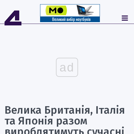
ad
Велика Британія, Італія
та Японія разом
вироблятимуть сучасні