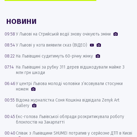
НОВИНИ
09:58
У Львові на Стрийській водії знову очікують зміни
08:54
У Львові у кота виявили сказ (ВІДЕО)
08:22
На Львівщині судитимуть 60-річну жінку
07:14
На Львівщині за рубку 311 дерев відшкодували майже 3
млн грн шкоди
06:46
У центрі Львова молоді чоловіки з’ясовували стосунки
ножем
00:55
Відома журналістка Соня Кошкіна відвідала Zenyk Art
Gallery
00:45
Екс-голова Львівської облради розкритикувала роботу
блокпостів на Закарпатті
00:40
Співак з Львівщини SHUMEI потрапив у серйозне ДТП в Києві