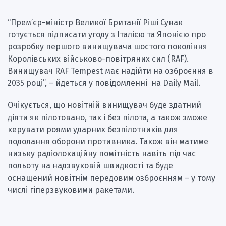
“Прем’єр-міністр Великої Британії Ріші Сунак
готується підписати угоду з Італією та Японією про
розробку першого винищувача шостого покоління
Королівських військово-повітряних сил (RAF).
Винищувач RAF Tempest має надійти на озброєння в
2035 році”, – йдеться у повідомленні на Daily Mail.
Очікується, що новітній винищувач буде здатний
діяти як пілотовано, так і без пілота, а також зможе
керувати роями ударних безпілотників для
подолання оборони противника. Також він матиме
низьку радіолокаційну помітність навіть під час
польоту на надзвуковій швидкості та буде
оснащений новітнім передовим озброєнням – у тому
числі гіперзвуковими ракетами.