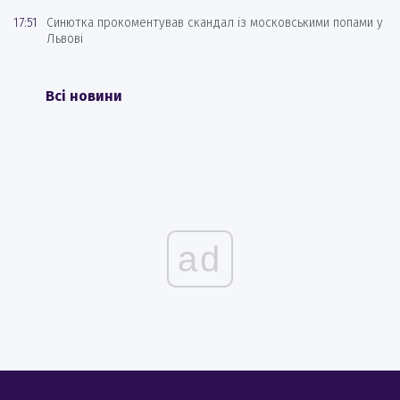
17:51
Синютка прокоментував скандал із московськими попами у
Львові
Всі новини
ad