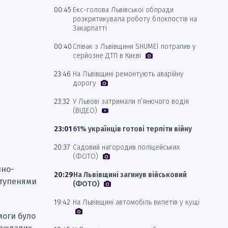
00:45
Екс-голова Львівської облради
розкритикувала роботу блокпостів на
Закарпатті
00:40
Співак з Львівщини SHUMEI потрапив у
серйозне ДТП в Києві
23:46
На Львівщині ремонтують аварійну
дорогу
23:32
У Львові затримали п’янючого водія
(ВІДЕО)
23:01
61% українців готові терпіти війну
20:37
Садовий нагородив поліцейських
(ФОТО)
нно-
20:29
На Львівщині загинув військовий
ступенями
(ФОТО)
19:42
На Львівщині автомобіль вилетів у кущі
моги було