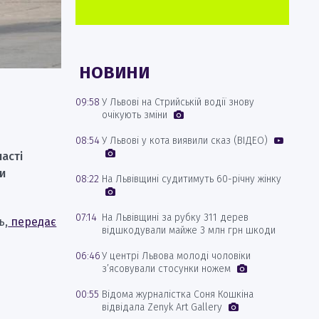
НОВИНИ
09:58
У Львові на Стрийській водії знову
очікують зміни
08:54
У Львові у кота виявили сказ (ВІДЕО)
ласті
ми
08:22
На Львівщині судитимуть 60-річну жінку
07:14
На Львівщині за рубку 311 дерев
ь,
передає
відшкодували майже 3 млн грн шкоди
06:46
У центрі Львова молоді чоловіки
з’ясовували стосунки ножем
00:55
Відома журналістка Соня Кошкіна
відвідала Zenyk Art Gallery