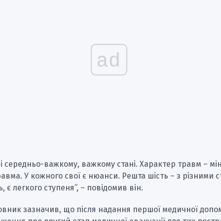
ad
ні середньо-важкому, важкому стані. Характер травм – мі
авма. У кожного свої є нюанси. Решта шість – з різними 
 є легкого ступеня”, – повідомив він.
овник зазначив, що після надання першої медичної допо