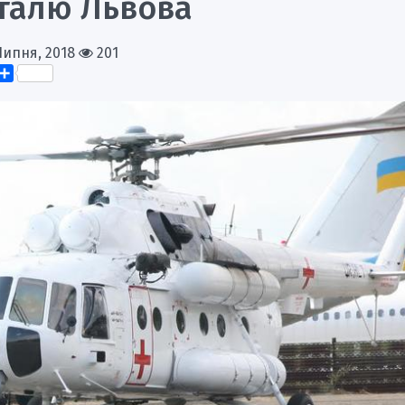
італю Львова
Липня, 2018
201
k
er
elegram
Поділитися