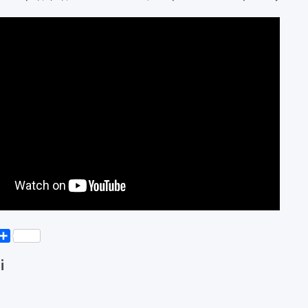
k
er
elegram
Поділитися
і