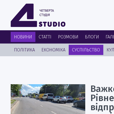
НОВИНИ
СТАТТІ
РОЗМОВИ
БЛОГИ
ГАЛ
ПОЛІТИКА
ЕКОНОМІКА
СУСПІЛЬСТВО
КУЛ
Важк
Рівн
відп