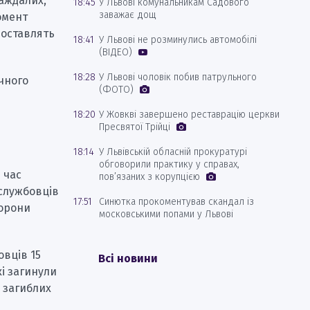
раждалих,
18:45
У Львові комунальникам Садового
заважає дощ
омент
доставлять
18:41
У Львові не розминулись автомобілі
(ВІДЕО)
18:28
У Львові чоловік побив патрульного
ічного
(ФОТО)
18:20
У Жовкві завершено реставрацію церкви
Пресвятої Трійці
18:14
У Львівській обласній прокуратурі
обговорили практику у справах,
 час
пов’язаних з корупцією
ослужбовців
17:51
Синютка прокоментував скандал із
борони
московськими попами у Львові
овців 15
Всі новини
кі загинули
з загиблих