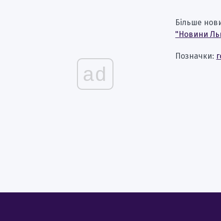
Більше нов
"Новини Ль
Позначки:
г
ad