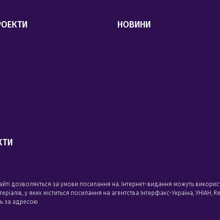
РОЕКТИ
НОВИНИ
КТИ
сайті дозволяється за умови посилання на. Інтернет-видання можуть викорис
алів, у яких міститься посилання на агентства Iнтерфакс-Україна, УНIАН, Reu
сь за адресою