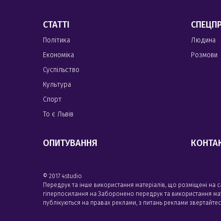
СТАТТІ
СПЕЦП
Політика
Людина
Економіка
Розмови
Суспільство
Культура
Спорт
То є Львів
ОПИТУВАННЯ
КОНТА
© 2017 4studio
Передрук та інше використання матеріалів, що розміщені на 
гіперпосилання на Заборонено передрук та використання матері
публікуються на правах реклами, з питань реклами звертайте