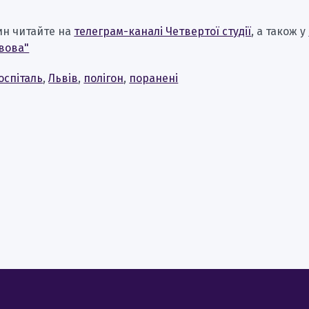
ин читайте на
телеграм-каналі Четвертої студії
, а також у
вова"
оспіталь
,
Львів
,
полігон
,
поранені