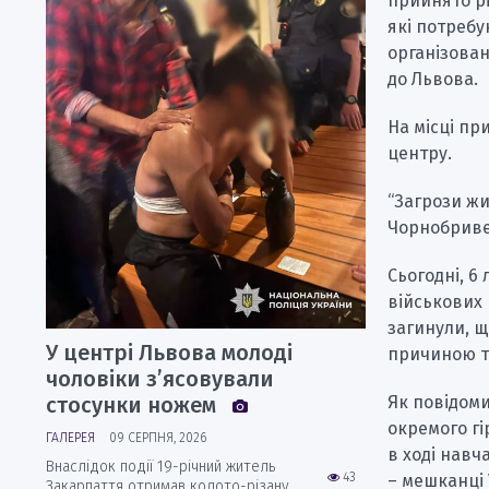
прийнято рі
які потребу
організован
до Львова.
На місці пр
центру.
“Загрози жи
Чорнобриве
Сьогодні, 6
військових 
загинули, 
У центрі Львова молоді
причиною тр
чоловіки з’ясовували
стосунки ножем
Як повідоми
окремого гі
ГАЛЕРЕЯ
09 СЕРПНЯ, 2026
в ході навч
Внаслідок події 19-річний житель
43
– мешканці
Закарпаття отримав колото-різану