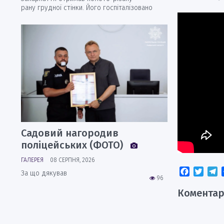
рану грудної стінки. Його госпіталізовано
Садовий нагородив
поліцейських (ФОТО)
ГАЛЕРЕЯ
08 СЕРПНЯ, 2026
Faceboo
Twitt
T
За що дякував
96
Коментар