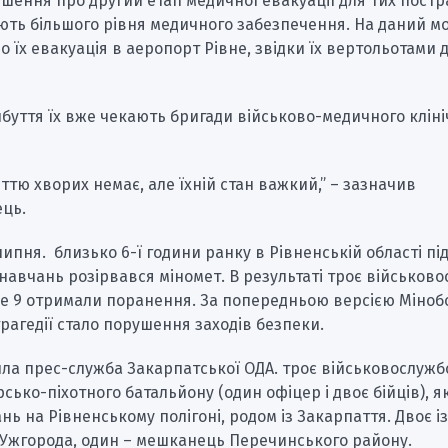
шення про другий етап медичної евакуації для тих пост
ють більшого рівня медичного забезпечення. На даний м
о їх евакуація в аеропорт Рівне, звідки їх вертольотами 
ибуття їх вже чекають бригади військово-медичного клін
ттю хворих немає, але їхній стан важкий,” – зазначив
ць.
 липня. близько 6-ї години ранку в Рівненській області під
навчань розірвався міномет. В результаті троє військов
ще 9 отримали поранення. За попередньою версією Міно
агедії стало порушення заходів безпеки.
ла прес-служба Закарпатської ОДА. троє військовослужб
рсько-піхотного батальйону (один офіцер і двоє бійців), я
ань на Рівненському полігоні, родом із Закарпаття. Двоє і
 Ужгорода, один – мешканець Перечинського району.