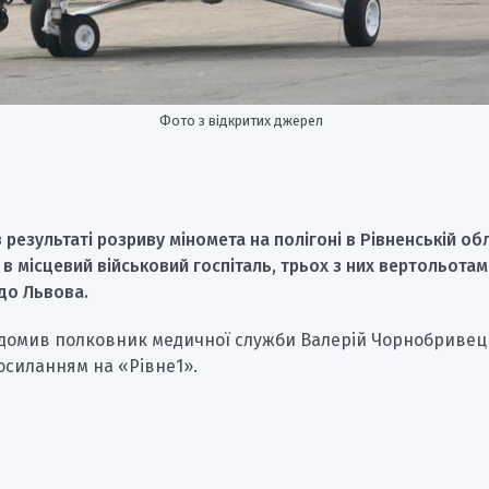
Фото з відкритих джерел
 результаті розриву міномета на полігоні в Рівненській об
в місцевий військовий госпіталь, трьох з них вертольота
до Львова.
ідомив полковник медичної служби Валерій Чорнобривец
посиланням на «Рівне1».