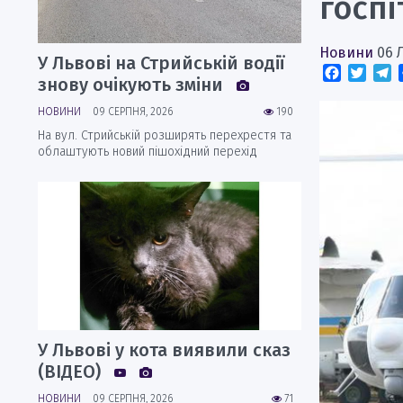
госп
Новини
06 
У Львові на Стрийській водії
Faceboo
Twitt
T
знову очікують зміни
НОВИНИ
09 СЕРПНЯ, 2026
190
На вул. Стрийській розширять перехрестя та
облаштують новий пішохідний перехід
У Львові у кота виявили сказ
(ВІДЕО)
НОВИНИ
09 СЕРПНЯ, 2026
71