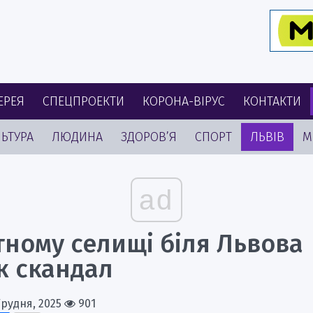
ЕРЕЯ
СПЕЦПРОЕКТИ
КОРОНА-ВІРУС
КОНТАКТИ
ЬТУРА
ЛЮДИНА
ЗДОРОВ’Я
СПОРТ
ЛЬВІВ
М
ad
тному селищі біля Львова
к скандал
Грудня, 2025
901