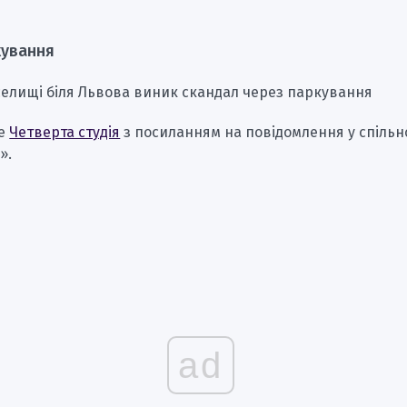
кування
селищі біля Львова виник скандал через паркування
ше
Четверта студія
з посиланням на повідомлення у спільн
».
ad