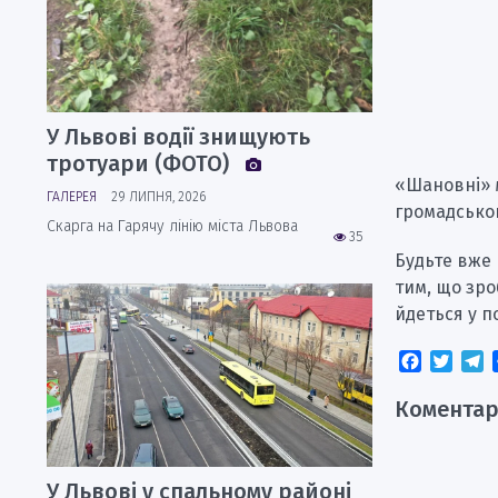
У Львові водії знищують
тротуари (ФОТО)
«Шановні» м
ГАЛЕРЕЯ
29 ЛИПНЯ, 2026
громадського
Скарга на Гарячу лінію міста Львова
35
Будьте вже 
тим, що зро
йдеться у п
Faceboo
Twitt
T
Коментар
У Львові у спальному районі