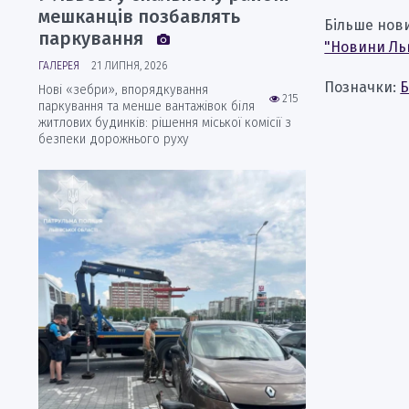
мешканців позбавлять
Більше нов
паркування
"Новини Ль
ГАЛЕРЕЯ
21 ЛИПНЯ, 2026
Позначки:
Б
Нові «зебри», впорядкування
215
паркування та менше вантажівок біля
житлових будинків: рішення міської комісії з
безпеки дорожнього руху