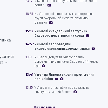
23:17
У Києві згорів сортувальний центр “Нової
пошти”
18:55
На Львівщині пішов із життя охоронник
групи охорони об’єктів та публічної
безпеки
15:12
У Львові скандальний заступник
Садового перегрівся на сонці
упинка
14:57
У Львові запровадили
експериментальні дорожні знаки
туватися
13:51
У Львові депутати благословили
освоєння чиновниками Садового 1,1 млрд
», –
грн
13:41
У центрі Львова вкрали приміщення
поліклініки
13:35
У Львові під час війни продовжують
знищувати малий бізнес
Всі новини