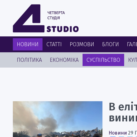
НОВИНИ
СТАТТІ
РОЗМОВИ
БЛОГИ
ГАЛ
ПОЛІТИКА
ЕКОНОМІКА
СУСПІЛЬСТВО
КУЛ
В елі
вини
Новини
29 