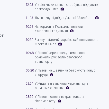
12:23
У «Шегинях» киянин спробував підкупити
прикордонника
11:03
Львівщину відвідав Джессі Айзенберг
10:53
На кордоні з Польщею виявили
старовинні годинники
оті
10:50
Загинув відомий український пошуковець
Олексій Юков
10:48
У Львові через спеку тимчасово
обмежили рух великовагового
транспорту
06:20
У Львові на Шевченка бетонують конус
споруди
23:54
У Жидачеві зупинили керманичку з
ознаками сп’яніння
23:52
У Львові чоловік викрав товар з
гіпермаркету