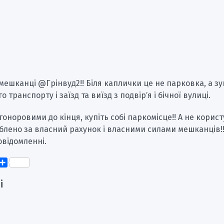
ешканці @Грінвуд2!! Біля каплички це не парковка, а з
 транспорту і заїзд та виїзд з подвірʼя і бічної вулиці.
гоноровими до кінця, купіть собі паркомісце!! А не корис
блено за власний рахунок і власними силами мешканців!!!
овідомленні.
k
er
elegram
Поділитися
і