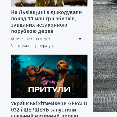
На Львівщині відшкодували
понад 1,1 млн грн збитків,
завданих незаконною
порубкою дерев
НОВИНИ
06 СЕРПНЯ, 2026
14
За втручання прокуратури
Українські хітмейкери GERALD
032 і ШЕРШЕНЬ запустили
спільний музичний проєкт