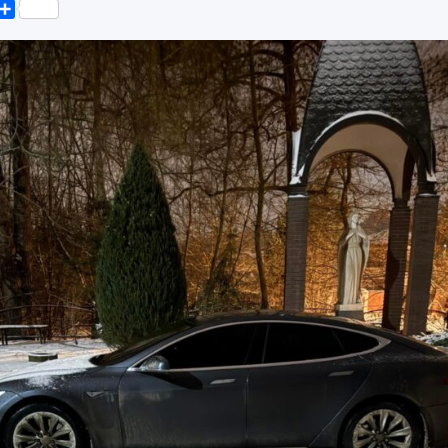
k
er
elegram
Поділитися