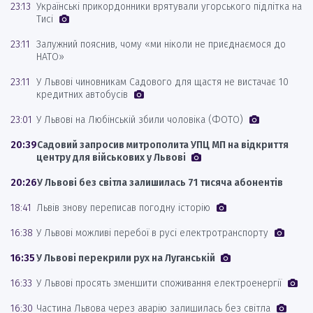
23:13
Українські прикордонники врятували угорського підлітка на
Тисі
23:11
Залужний пояснив, чому «ми ніколи не приєднаємося до
НАТО»
23:11
У Львові чиновникам Садового для щастя не вистачає 10
кредитних автобусів
23:01
У Львові на Любінській збили чоловіка (ФОТО)
20:39
Садовий запросив митрополита УПЦ МП на відкриття
центру для військових у Львові
20:26
У Львові без світла залишилась 71 тисяча абонентів
18:41
Львів знову переписав погодну історію
16:38
У Львові можливі перебої в русі електротранспорту
16:35
У Львові перекрили рух на Луганській
16:33
У Львові просять зменшити споживання електроенергії
16:30
Частина Львова через аварію залишилась без світла