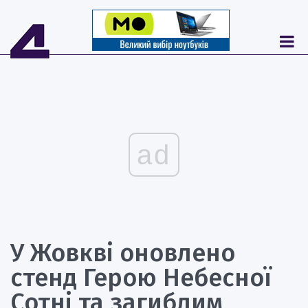
ad
У Жовкві оновлено
стенд Герою Небесної
Сотні та загиблим