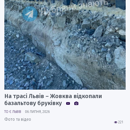
На трасі Львів – Жовква відкопали
базальтову бруківку
ТО Є ЛЬВІВ
06 ЛИПНЯ, 2026
Фото та відео
221