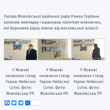
Голова Жовківської районної ради Роман Горбань
запалив лампадку і вшанував полеглих жовківчан,
які боронили рідну землю від московської агресії.
У Жовкві
У Жовкві
У Жовкві
оновлено стенд
оновлено стенд
оновлено стенд
Герою Небесної
Герою Небесної
Герою Небесної
Сотні. Фото:
Сотні. Фото:
Сотні. Фото:
Жовківська РР.
Жовківська РР.
Жовківська РР.
Facebook
Twitter
Telegram
Поділитися