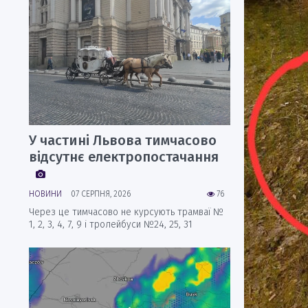
У частині Львова тимчасово
відсутнє електропостачання
НОВИНИ
07 СЕРПНЯ, 2026
76
Через це тимчасово не курсують трамваї №
1, 2, 3, 4, 7, 9 і тролейбуси №24, 25, 31