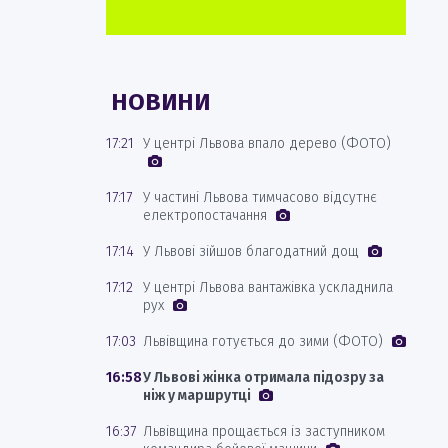
НОВИНИ
17:21
У центрі Львова впало дерево (ФОТО)
17:17
У частині Львова тимчасово відсутнє
електропостачання
17:14
У Львові зійшов благодатний дощ
17:12
У центрі Львова вантажівка ускладнила
рух
17:03
Львівщина готується до зими (ФОТО)
16:58
У Львові жінка отримала підозру за
ніж у маршрутці
16:37
Львівщина прощається із заступником