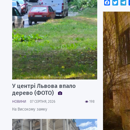
Faceboo
Twitt
T
У центрі Львова впало
дерево (ФОТО)
НОВИНИ
07 СЕРПНЯ, 2026
198
На Високому замку