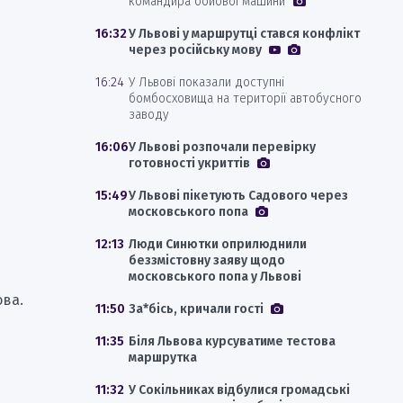
командира бойової машини
16:32
У Львові у маршрутці стався конфлікт
через російську мову
16:24
У Львові показали доступні
бомбосховища на території автобусного
заводу
16:06
У Львові розпочали перевірку
готовності укриттів
15:49
У Львові пікетують Садового через
московського попа
12:13
Люди Синютки оприлюднили
беззмістовну заяву щодо
московського попа у Львові
ова.
11:50
За*бісь, кричали гості
11:35
Біля Львова курсуватиме тестова
маршрутка
11:32
У Сокільниках відбулися громадські