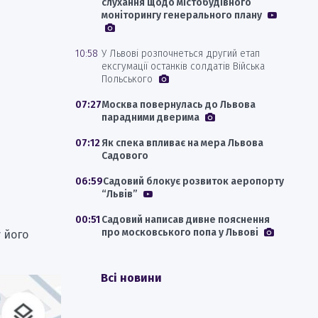
слухання щодо містобудівного
моніторингу генерального плану
10:58
У Львові розпочнеться другий етап
ексгумації останків солдатів Війська
Польського
07:27
Москва повернулась до Львова
парадними дверима
07:12
Як спека впливає на мера Львова
Садового
06:59
Садовий блокує розвиток аеропорту
“Львів”
00:51
Садовий написав дивне пояснення
про московського попа у Львові
 його
Всі новини