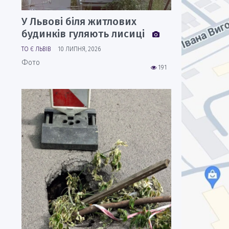
У Львові біля житлових
будинків гуляють лисиці
ТО Є ЛЬВІВ
10 ЛИПНЯ, 2026
Фото
191