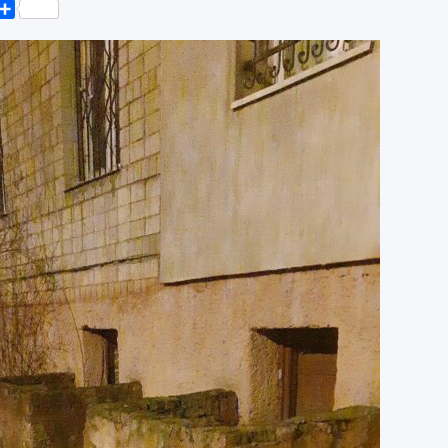
k
er
elegram
Поділитися