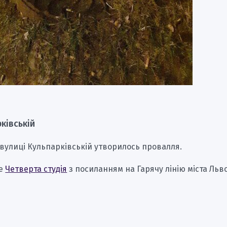
ківській
 вулиці Кульпарківській утворилось провалля.
ше
Четверта студія
з посиланням на Гарячу лінію міста Льв