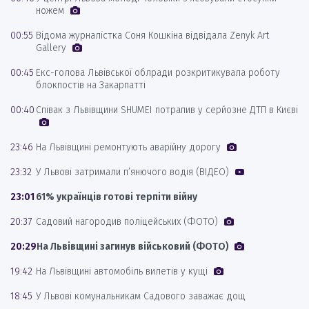
ножем
00:55
Відома журналістка Соня Кошкіна відвідала Zenyk Art
Gallery
00:45
Екс-голова Львівської облради розкритикувала роботу
блокпостів на Закарпатті
00:40
Співак з Львівщини SHUMEI потрапив у серйозне ДТП в Києві
23:46
На Львівщині ремонтують аварійну дорогу
23:32
У Львові затримали п’янючого водія (ВІДЕО)
23:01
61% українців готові терпіти війну
20:37
Садовий нагородив поліцейських (ФОТО)
20:29
На Львівщині загинув військовий (ФОТО)
19:42
На Львівщині автомобіль вилетів у кущі
18:45
У Львові комунальникам Садового заважає дощ