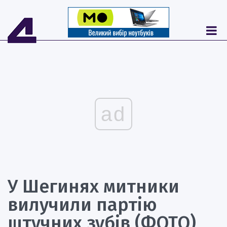
ad
У Шегинях митники
вилучили партію
штучних зубів (ФОТО)