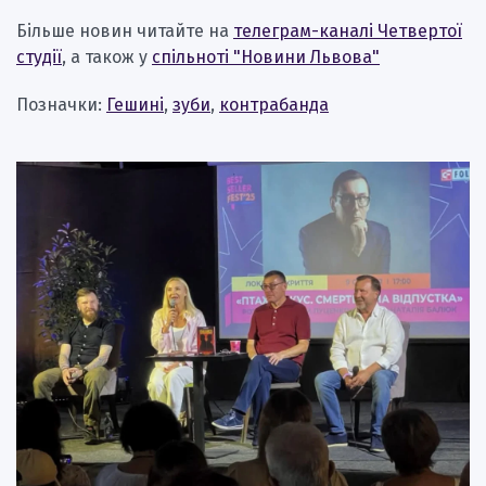
Більше новин читайте на
телеграм-каналі Четвертої
студії
, а також у
спільноті "Новини Львова"
Позначки:
Гешині
,
зуби
,
контрабанда