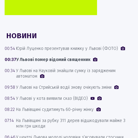
НОВИНИ
00:54
Юрій Луценко презентував книжку у Львові (ФОТО)
00:37
У Львові помер відомий священник
00:34
У Львові на Науковій знайшли сумку із зарядженим
автоматом
09:58
У Львові на Стрийській водії знову очікують зміни
08:54
У Львові у кота виявили сказ (ВІДЕО)
08:22
На Львівщині судитимуть 60-річну жінку
07:14
На Львівщині за рубку 311 дерев відшкодували майже 3
млн грн шкоди
06:46
У центрі Львова молоді чоловіки з’ясовували стосунки