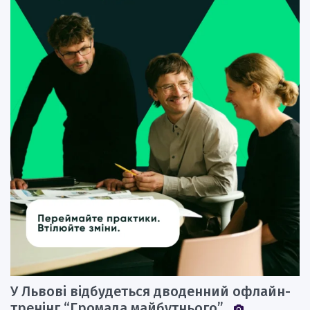
У Львові відбудеться дводенний офлайн-
тренінг “Громада майбутнього”