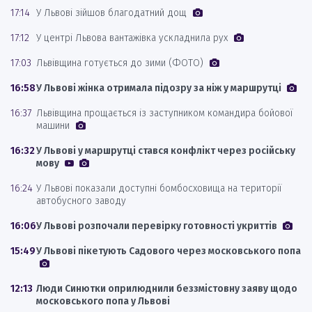
17:14
У Львові зійшов благодатний дощ
17:12
У центрі Львова вантажівка ускладнила рух
17:03
Львівщина готується до зими (ФОТО)
16:58
У Львові жінка отримала підозру за ніж у маршрутці
16:37
Львівщина прощається із заступником командира бойової
машини
16:32
У Львові у маршрутці стався конфлікт через російську
мову
16:24
У Львові показали доступні бомбосховища на території
автобусного заводу
16:06
У Львові розпочали перевірку готовності укриттів
15:49
У Львові пікетують Садового через московського попа
12:13
Люди Синютки оприлюднили беззмістовну заяву щодо
московського попа у Львові