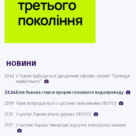
НОВИНИ
23:42
У Львові відбудеться дводенний офлайн-тренінг “Громада
майбутнього”
23:24
Біля Львова стався прорив головного водопроводу
23:19
Львів попрощається із шістьма захисниками (ФОТО)
17:21
У центрі Львова впало дерево (ФОТО)
17:17
У частині Львова тимчасово відсутнє електропостачання