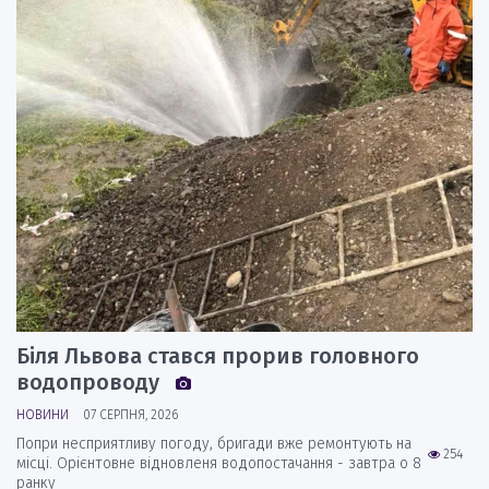
Біля Львова стався прорив головного
водопроводу
НОВИНИ
07 СЕРПНЯ, 2026
Попри несприятливу погоду, бригади вже ремонтують на
254
місці. Орієнтовне відновленя водопостачання - завтра о 8
ранку