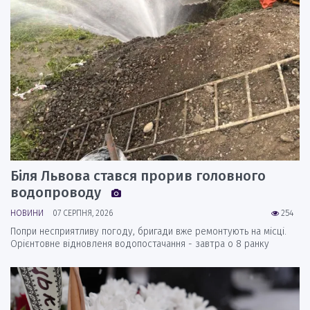
Біля Львова стався прорив головного
водопроводу
НОВИНИ
07 СЕРПНЯ, 2026
254
Попри несприятливу погоду, бригади вже ремонтують на місці.
Орієнтовне відновленя водопостачання - завтра о 8 ранку