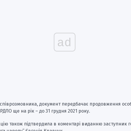
ad
 співрозмовника, документ передбачає продовження осо
РДЛО ще на рік – до 31 грудня 2021 року.
цію також підтвердила в коментарі виданню заступник 
уга народу” Євгенія Кравчук.