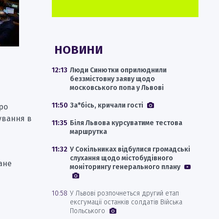
НОВИНИ
12:13
Люди Синютки оприлюднили
беззмістовну заяву щодо
московського попа у Львові
11:50
За*бісь, кричали гості
ро
ування в
11:35
Біля Львова курсуватиме тестова
маршрутка
11:32
У Сокільниках відбулися громадські
слухання щодо містобудівного
ане
моніторингу генерального плану
10:58
У Львові розпочнеться другий етап
ексгумації останків солдатів Війська
Польського