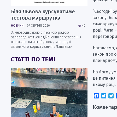
Біля Львова курсуватиме
“Сьогодні б
тестова маршрутка
закону. Біл
самоврядува
НОВИНИ
07 СЕРПНЯ, 2026
45
році. Мета
Зимноводівською сільською радою
переговори 
запроваджується здійснення перевезення
пасажирів на автобусному маршруті
загального користування «Лапаївка»
Нагадаємо, 
закон про 
СТАТТІ ПО ТЕМІ
пленарному
На його дум
це питання 
цьому році.
Faceboo
Twitt
T
Коментар