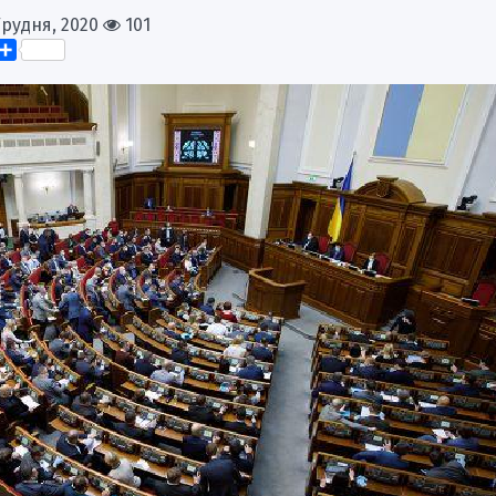
Грудня, 2020
101
k
er
elegram
Поділитися