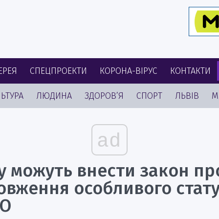
ЕРЕЯ
СПЕЦПРОЕКТИ
КОРОНА-ВІРУС
КОНТАКТИ
ЬТУРА
ЛЮДИНА
ЗДОРОВ’Я
СПОРТ
ЛЬВІВ
М
ad
у можуть внести закон пр
овження особливого стату
ЛО