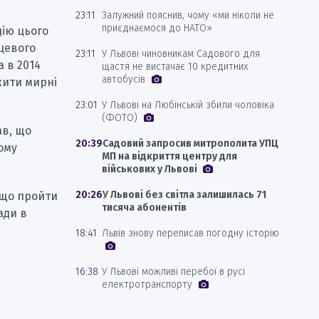
23:11
Залужний пояснив, чому «ми ніколи не
приєднаємося до НАТО»
дію цього
сцевого
23:11
У Львові чиновникам Садового для
 в 2014
щастя не вистачає 10 кредитних
автобусів
жити мирні
23:01
У Львові на Любінській збили чоловіка
(ФОТО)
ав, що
20:39
Садовий запросив митрополита УПЦ
ому
МП на відкриття центру для
військових у Львові
20:26
У Львові без світла залишилась 71
у що пройти
тисяча абонентів
ади в
18:41
Львів знову переписав погодну історію
16:38
У Львові можливі перебої в русі
електротранспорту