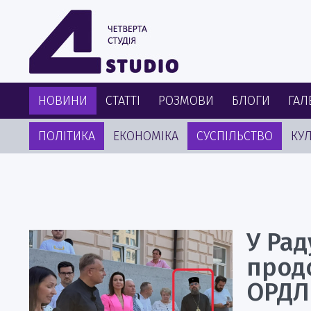
НОВИНИ
СТАТТІ
РОЗМОВИ
БЛОГИ
ГАЛ
ПОЛІТИКА
ЕКОНОМІКА
СУСПІЛЬСТВО
КУЛ
У Рад
прод
ОРД