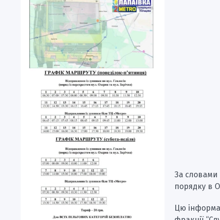
За словами
порядку в О
Цю інформа
фракції “Сл