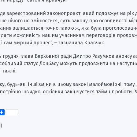
уде зареєстрований законопроект, який подовжує на рік 
ьше нічого не змінюється, суть закону про особливості мі
ння залишається точно такою ж, яка була проголосована
 – дати можливість нашим учасникам переговорів продов
і сам мирний процес”, – зазначила Кравчук.
4 грудня глава Верховної ради Дмитро Разумков анонсув
особливий статус Донбасу можуть продовжити на наступн
 тижні.
ку, будь-які інші зміни в цьому законі малоймовірні, том
потрібно швидко, оскільки закінчується таймінг роботи Р
k
er
elegram
Поділитися
і