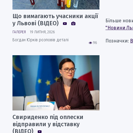
Що вимагають учасники акції
Більше нов
у Львові (ВІДЕО)
"Новини Ль
ГАЛЕРЕЯ
19 ЛИПНЯ, 2026
Богдан Юрків розповів деталі
Позначки:
В
96
Свириденко під оплески
відправили у відставку
(ВІДЕО)