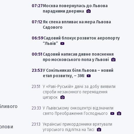
07:27
Москва повернулась до Львова
парадними дверима
07:12
Як спека впливає на мера Львова
Садового
06:59
Садовий блокує розвиток аеропорту
“Львів”
00:51
Садовий написав дивне пояснення
про московського попа у Львові
23:53
У Сокільниках біля Львова – новий
етап розвитку, – ЗМІ
23:51
У «Раві-Руській» двічі за добу виявили
спроби незаконного переміщення
цигарок
бливого
23:33
У Львівському онкоцентрі відзначили
свято Преображення Господнього
23:13
Українські прикордонники врятували
голови
угорського підлітка на Тисі