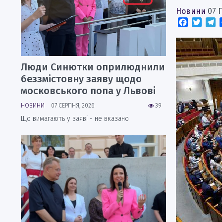
Новини
07 
Faceboo
Twitt
T
Люди Синютки оприлюднили
беззмістовну заяву щодо
московського попа у Львові
НОВИНИ
07 СЕРПНЯ, 2026
39
Що вимагають у заяві - не вказано