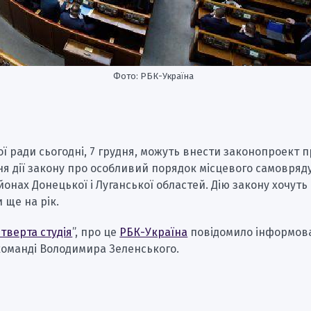
Фото: РБК-Україна
ї ради сьогодні, 7 грудня, можуть внести законопроект п
я дії закону про особливий порядок місцевого самовряд
онах Донецької і Луганської областей. Дію закону хочуть
 ще на рік.
тверта студія
”, про це
РБК-Україна
повідомило інформов
команді Володимира Зеленського.