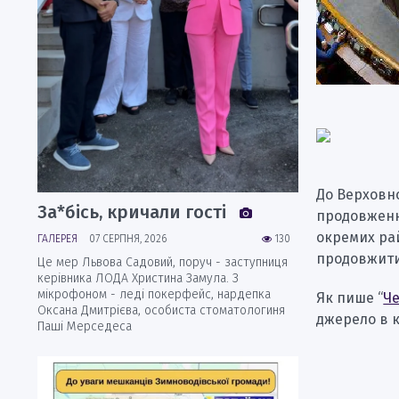
До Верховно
За*бісь, кричали гості
продовженн
окремих рай
ГАЛЕРЕЯ
07 СЕРПНЯ, 2026
130
продовжити
Це мер Львова Садовий, поруч - заступниця
керівника ЛОДА Христина Замула. З
мікрофоном - леді покерфейс, нардепка
Як пише “
Че
Оксана Дмитрієва, особиста стоматологиня
джерело в 
Паші Мерседеса