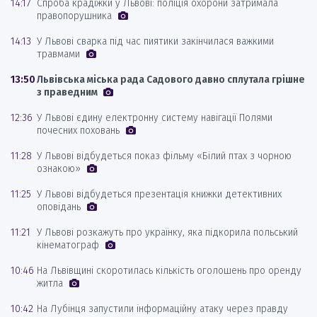
14:17
Спроба крадіжки у Львові: поліція охорони затримала
правопорушника
14:13
У Львові сварка під час пиятики закінчилася важкими
травмами
13:50
Львівська міська рада Садового давно сплутала грішне
з праведним
12:36
У Львові єдину електронну систему навігації Полями
почесних поховань
11:28
У Львові відбудеться показ фільму «Білий птах з чорною
ознакою»
11:25
У Львові відбудеться презентація книжки детективних
оповідань
11:21
У Львові розкажуть про українку, яка підкорила польський
кінематограф
10:46
На Львівщині скоротилась кількість оголошень про оренду
житла
10:42
На Лубінця запустили інформаційну атаку через правду