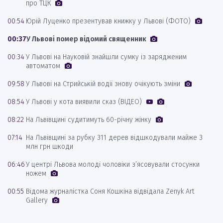
про ТЦК
00:54
Юрій Луценко презентував книжку у Львові (ФОТО)
00:37
У Львові помер відомий священник
00:34
У Львові на Науковій знайшли сумку із зарядженим
автоматом
09:58
У Львові на Стрийській водії знову очікують зміни
08:54
У Львові у кота виявили сказ (ВІДЕО)
08:22
На Львівщині судитимуть 60-річну жінку
07:14
На Львівщині за рубку 311 дерев відшкодували майже 3
млн грн шкоди
06:46
У центрі Львова молоді чоловіки з’ясовували стосунки
ножем
00:55
Відома журналістка Соня Кошкіна відвідала Zenyk Art
Gallery