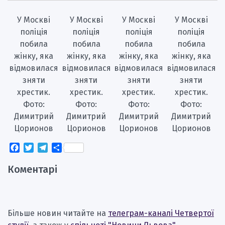
У Москві
У Москві
У Москві
У Москві
поліція
поліція
поліція
поліція
побила
побила
побила
побила
жінку, яка
жінку, яка
жінку, яка
жінку, яка
відмовилася
відмовилася
відмовилася
відмовилася
зняти
зняти
зняти
зняти
хрестик.
хрестик.
хрестик.
хрестик.
Фото:
Фото:
Фото:
Фото:
Димитрий
Димитрий
Димитрий
Димитрий
Цорионов
Цорионов
Цорионов
Цорионов
Facebook
Twitter
Telegram
Поділитися
Коментарі
Більше новин читайте на
телеграм-каналі Четвертої