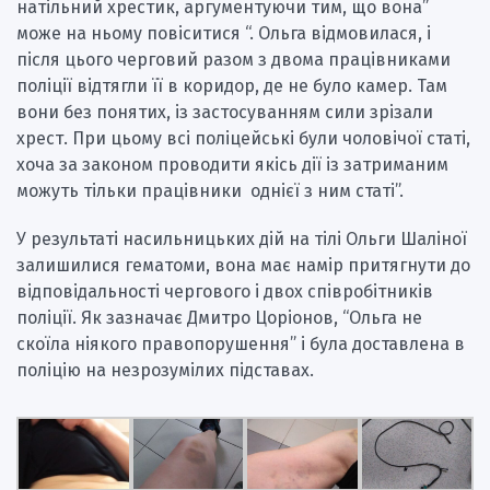
натільний хрестик, аргументуючи тим, що вона”
може на ньому повіситися “. Ольга відмовилася, і
після цього черговий разом з двома працівниками
поліції відтягли її в коридор, де не було камер. Там
вони без понятих, із застосуванням сили зрізали
хрест. При цьому всі поліцейські були чоловічої статі,
хоча за законом проводити якісь дії із затриманим
можуть тільки працівники однієї з ним статі”.
У результаті насильницьких дій на тілі Ольги Шаліної
залишилися гематоми, вона має намір притягнути до
відповідальності чергового і двох співробітників
поліції. Як зазначає Дмитро Цоріонов, “Ольга не
скоїла ніякого правопорушення” і була доставлена ​​в
поліцію на незрозумілих підставах.