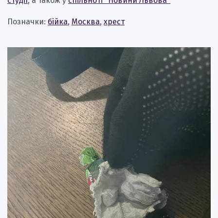
студії
, а також у
спільноті "Новини Львова"
Позначки:
бійка
,
Москва
,
хрест