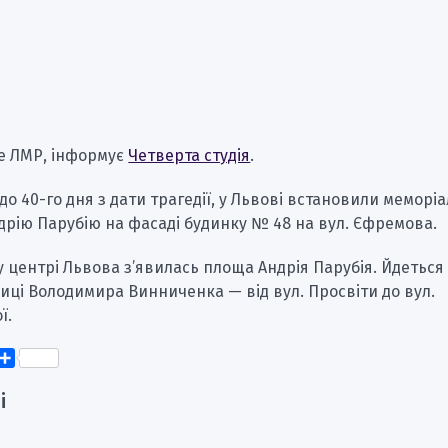
е ЛМР, інформує
Четверта студія
.
до 40-го дня з дати трагедії, у Львові встановили меморі
рію Парубію на фасаді будинку № 48 на вул. Єфремова.
у центрі Львова з’явилась площа Андрія Парубія. Йдеться
иці Володимира Винниченка — від вул. Просвіти до вул.
ї.
k
er
elegram
Поділитися
і