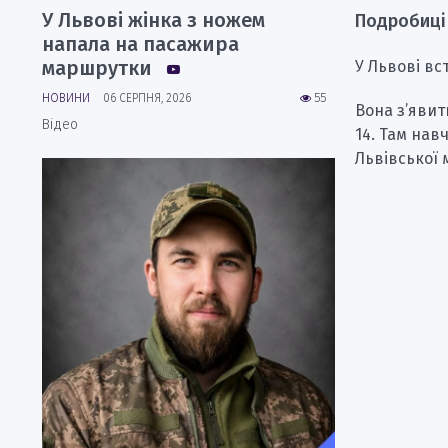
У Львові жінка з ножем
Подробиці
напала на пасажира
маршрутки
У Львові вс
НОВИНИ
06 СЕРПНЯ, 2026
55
Вона з’явит
Відео
14. Там нав
Львівської 