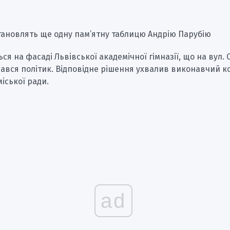
тановлять ще одну пам’ятну таблицю Андрію Парубію
ься на фасаді Львівської академічної гімназії, що на вул. 
чався політик. Відповідне рішення ухвалив виконавчий к
міської ради.
ad