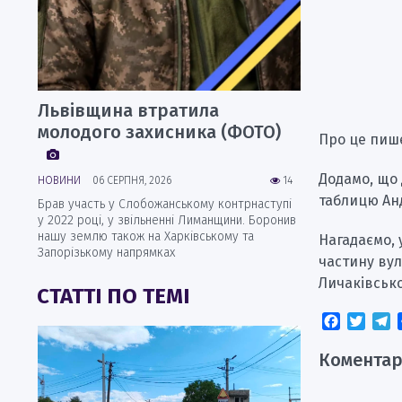
Львівщина втратила
молодого захисника (ФОТО)
Про це пиш
Додамо, що 
НОВИНИ
06 СЕРПНЯ, 2026
14
таблицю Анд
Брав участь у Слобожанському контрнаступі
у 2022 році, у звільненні Лиманщини. Боронив
нашу землю також на Харківському та
Нагадаємо, 
Запорізькому напрямках
частину вул
Личаківсько
СТАТТІ ПО ТЕМІ
Faceboo
Twitt
T
Коментар