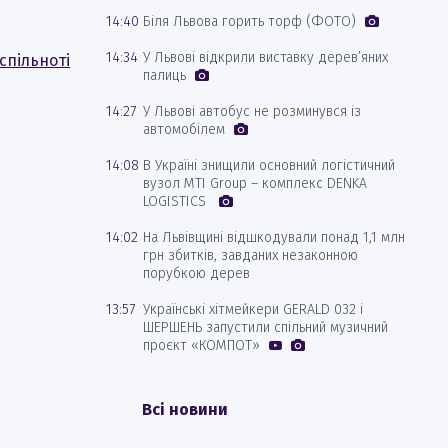
14:40
Біля Львова горить торф (ФОТО)
14:34
У Львові відкрили виставку дерев’яних
спільноті
палиць
14:27
У Львові автобус не розминувся із
автомобілем
14:08
В Україні знищили основний логістичний
вузол MTI Group – комплекс DENKA
LOGISTICS
14:02
На Львівщині відшкодували понад 1,1 млн
грн збитків, завданих незаконною
порубкою дерев
13:57
Українські хітмейкери GERALD 032 і
ШЕРШЕНЬ запустили спільний музичний
проєкт «КОМПОТ»
Всі новини