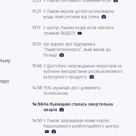
15:23
У Львові поплавило трамвайні колії
15:21
У Львові вкрали деталі розпилювача
води, який рятував від спеки
15:17
У центрі Львова водій хотів обігнати
трамвай (ВІДЕО)
15:10
Що відомо про підрядника
“Львівтеплоенерго”, який виїхав до
Польщі
альну
15:06
У Дрогобичі запроваджено мораторій на
публічне використання російськомовного
культурного продукту
 про
14:58
55% українців досі довіряють
Зеленському
14:56
На Львівщині сталась смертельна
аварія
14:50
У Львові запрацював новий корпус
Національного реабілітаційного центру