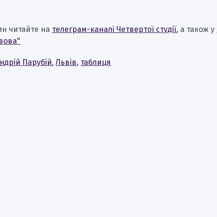
ин читайте на
телеграм-каналі Четвертої студії
, а також у
вова"
ндрій Парубій
,
Львів
,
таблиця