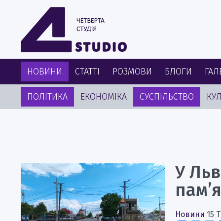
НОВИНИ
СТАТТІ
РОЗМОВИ
БЛОГИ
ГАЛ
ПОЛІТИКА
ЕКОНОМІКА
СУСПІЛЬСТВО
КУЛ
У Льв
пам’
Новини
15 