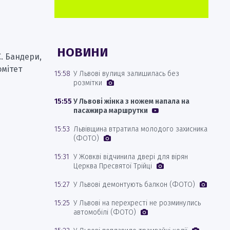
НОВИНИ
С. Бандери,
омітет
15:58
У Львові вулиця залишилась без
розмітки
15:55
У Львові жінка з ножем напала на
пасажира маршрутки
15:53
Львівщина втратила молодого захисника
(ФОТО)
15:31
У Жовкві відчинила двері для вірян
Церква Пресвятої Трійці
15:27
У Львові демонтують балкон (ФОТО)
15:25
У Львові на перехресті не розминулись
автомобілі (ФОТО)