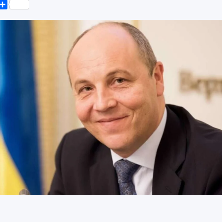
k
er
elegram
Поділитися