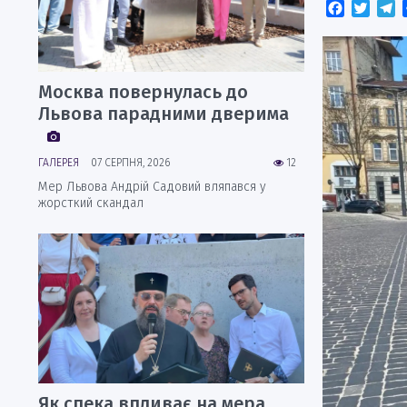
Faceboo
Twitt
T
Москва повернулась до
Львова парадними дверима
ГАЛЕРЕЯ
07 СЕРПНЯ, 2026
12
Мер Львова Андрій Садовий вляпався у
жорсткий скандал
Як спека впливає на мера