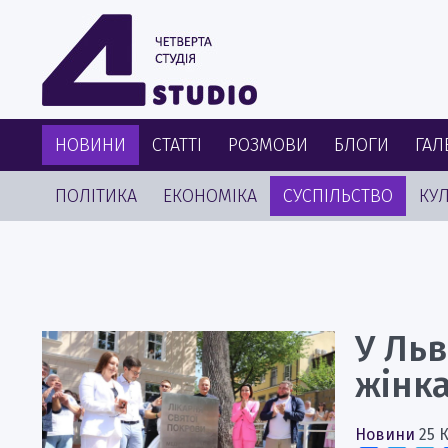
НОВИНИ
СТАТТІ
РОЗМОВИ
БЛОГИ
ГАЛ
ПОЛІТИКА
ЕКОНОМІКА
СУСПІЛЬСТВО
КУЛ
У Льв
жінк
Новини
25 