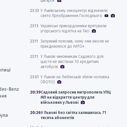
цигарок
23:33
У Львівському онкоцентрі відзначили
свято Преображення Господнього
23:13
Українські прикордонники врятували
угорського підлітка на Тисі
23:11
Залужний пояснив, чому «ми ніколи не
приєднаємося до НАТО»
23:11
У Львові чиновникам Садового для
щастя не вистачає 10 кредитних
автобусів
улиці
23:01
У Львові на Любінській збили чоловіка
(ФОТО)
des-Benz
20:39
Садовий запросив митрополита УПЦ
іння
МП на відкриття центру для
військових у Львові
20:26
У Львові без світла залишилась 71
була
тисяча абонентів