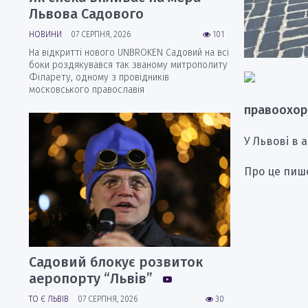
Львова Садового
НОВИНИ
07 СЕРПНЯ, 2026
101
На відкритті нового UNBROKEN Садовий на всі
боки роздякувався так званому митрополиту
Філарету, одному з провідників
московського православія
правоохор
У Львові в 
Про це пише
Садовий блокує розвиток
аеропорту “Львів”
ТО Є ЛЬВІВ
07 СЕРПНЯ, 2026
30