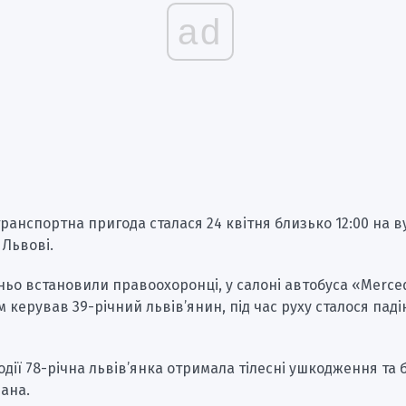
ad
анспортна пригода сталася 24 квітня близько 12:00 на в
 Львові.
ньо встановили правоохоронці, у салоні автобуса «Merce
им керував 39-річний львів’янин, під час руху сталося пад
одії 78-річна львів’янка отримала тілесні ушкодження та 
вана.