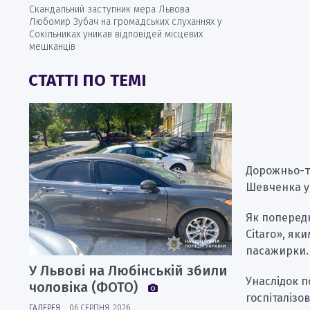
Скандальний заступник мера Львова
Любомир Зубач на громадських слуханнях у
Сокільниках уникав відповідей місцевих
мешканців
СТАТТІ ПО ТЕМІ
Дорожньо-тр
Шевченка у
Як поперед
Citaro», як
пасажирки.
У Львові на Любінській збили
Унаслідок п
чоловіка (ФОТО)
госпіталізо
ГАЛЕРЕЯ
06 СЕРПНЯ, 2026