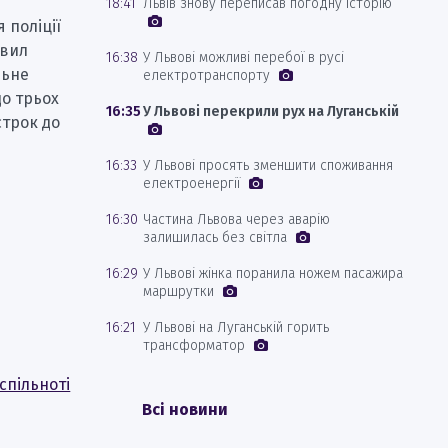
18:41
Львів знову переписав погодну історію
 поліції
авил
16:38
У Львові можливі перебої в русі
льне
електротранспорту
до трьох
16:35
У Львові перекрили рух на Луганській
строк до
16:33
У Львові просять зменшити споживання
електроенергії
16:30
Частина Львова через аварію
залишилась без світла
16:29
У Львові жінка поранила ножем пасажира
маршрутки
16:21
У Львові на Луганській горить
трансформатор
спільноті
Всі новини