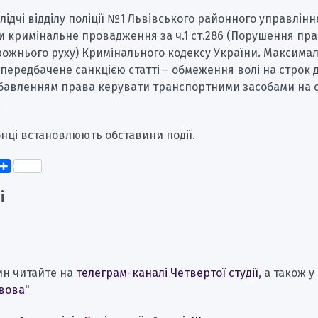
лідчі відділу поліції №1 Львівського районного управління
и кримінальне провадження за ч.1 ст.286 (Порушення пр
рожнього руху) Кримінального кодексу України. Максима
передбачене санкцією статті – обмеження волі на строк 
озбавленням права керувати транспортними засобами на 
.
нці встановлюють обставини події.
k
er
elegram
Поділитися
і
ин читайте на
телеграм-каналі Четвертої студії
, а також у
вова"