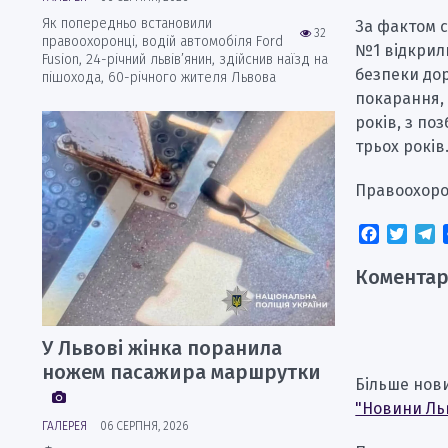
Як попередньо встановили
За фактом с
32
правоохоронці, водій автомобіля Ford
№1 відкрил
Fusion, 24-річний львів’янин, здійснив наїзд на
безпеки до
пішохода, 60-річного жителя Львова
покарання, 
років, з п
трьох років
Правоохоро
Faceboo
Twitt
T
Коментар
У Львові жінка поранила
ножем пасажира маршрутки
Більше нов
"Новини Ль
ГАЛЕРЕЯ
06 СЕРПНЯ, 2026