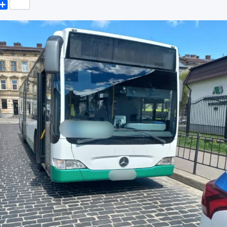
k
er
elegram
Поділитися