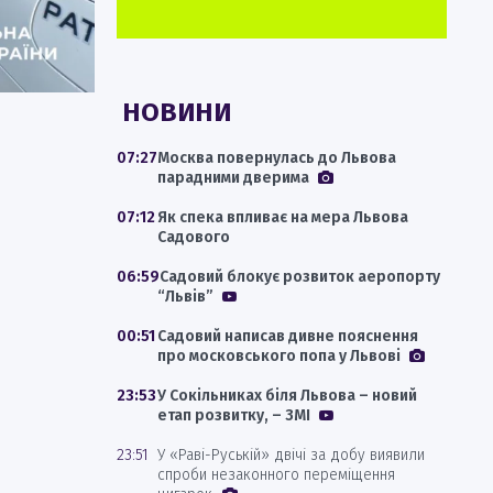
НОВИНИ
07:27
Москва повернулась до Львова
парадними дверима
07:12
Як спека впливає на мера Львова
Садового
06:59
Садовий блокує розвиток аеропорту
“Львів”
00:51
Садовий написав дивне пояснення
про московського попа у Львові
23:53
У Сокільниках біля Львова – новий
етап розвитку, – ЗМІ
23:51
У «Раві-Руській» двічі за добу виявили
спроби незаконного переміщення