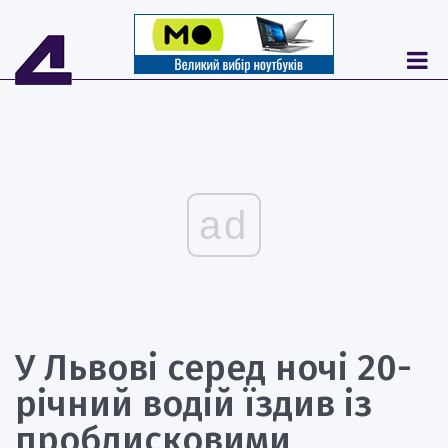
ad
У Львові серед ночі 20-
річний водій їздив із
проблисковими