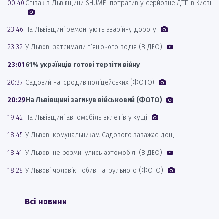
00:40
Співак з Львівщини SHUMEI потрапив у серйозне ДТП в Києві
23:46
На Львівщині ремонтують аварійну дорогу
23:32
У Львові затримали п’янючого водія (ВІДЕО)
23:01
61% українців готові терпіти війну
20:37
Садовий нагородив поліцейських (ФОТО)
20:29
На Львівщині загинув військовий (ФОТО)
19:42
На Львівщині автомобіль вилетів у кущі
18:45
У Львові комунальникам Садового заважає дощ
18:41
У Львові не розминулись автомобілі (ВІДЕО)
18:28
У Львові чоловік побив патрульного (ФОТО)
Всі новини