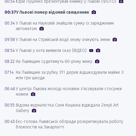
00:54
Юрій Луценко презентував книжку у Львові (ФОТО)
00:37
У Львові помер відомий священник
00:34
У Львові на Науковій знайшли сумку із зарядженим
автоматом
09:58
У Львові на Стрийській водії знову очікують зміни
08:54
У Львові у кота виявили сказ (ВІДЕО)
08:22
На Львівщині судитимуть 60-річну жінку
07:14
На Львівщині за рубку 311 дерев відшкодували майже 3
млн грн шкоди
06:46
У центрі Львова молоді чоловіки з’ясовували стосунки
ножем
00:55
Відома журналістка Соня Кошкіна відвідала Zenyk Art
Gallery
00:45
Екс-голова Львівської облради розкритикувала роботу
блокпостів на Закарпатті