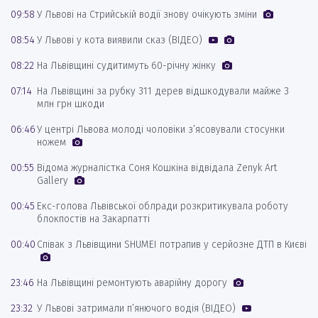
09:58
У Львові на Стрийській водії знову очікують зміни
08:54
У Львові у кота виявили сказ (ВІДЕО)
08:22
На Львівщині судитимуть 60-річну жінку
07:14
На Львівщині за рубку 311 дерев відшкодували майже 3
млн грн шкоди
06:46
У центрі Львова молоді чоловіки з’ясовували стосунки
ножем
00:55
Відома журналістка Соня Кошкіна відвідала Zenyk Art
Gallery
00:45
Екс-голова Львівської облради розкритикувала роботу
блокпостів на Закарпатті
00:40
Співак з Львівщини SHUMEI потрапив у серйозне ДТП в Києві
23:46
На Львівщині ремонтують аварійну дорогу
23:32
У Львові затримали п’янючого водія (ВІДЕО)