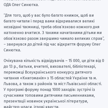
ОДА Олег Синютка.
“Для того, щоб у вас було багато книжок, щоб ви
багато читали і перед вами відкривалися великі
незвідані таємниці, треба обов’язково кожного дня
натхненно вчитися. З такими начитаними дітьми ми
обов’язково разом звершимо чимало великих справ”,
– звернувся до дітей під час відкриття форуму Олег
Синютка.
Очікувана кількість відвідувачів – 15 000, це діти від 0
до 13 р., батьки, вчителі, вихователі, бібліотекарі,
переможці Всеукраїнського конкурсу дитячого
читання «Книгоманія» з 15 областей України та м.
Львова, а також з районів та міст Львівської області.
У програмі форуму понад 1000 заходів: зустрічі із
сучасними топовими дитячими письменниками,
презентації новинок української літератури,
майстер-класи, ігрові квести.