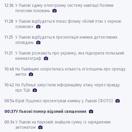
12:36
У Львові єдину електронну систему навігації Полями
почесних поховань
11:28
У Львові відбудеться показ фільму «Білий птах з чорною
ознакою»
11:25
У Львові відбудеться презентація книжки детективних
оповідань
11:21
У Львові розкажуть про українку, яка підкорила польський
кінематограф
10:46
На Львівщині скоротилась кількість оголошень про оренду
житла
10:42
На Лубінця запустили інформаційну атаку через правду
про ТЦК
00:54
Юрій Луценко презентував книжку у Львові (ФОТО)
00:37
У Львові помер відомий священник
00:34
У Львові на Науковій знайшли сумку із зарядженим
автоматом