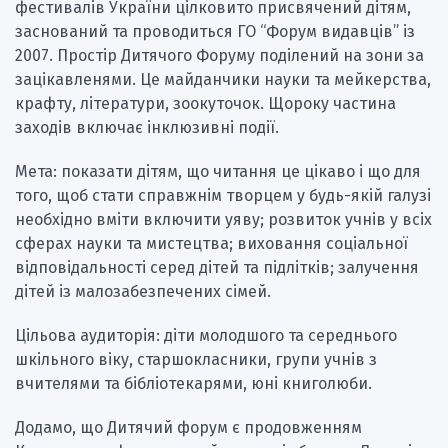
фестивалів України цілковито присвячений дітям,
заснований та проводиться ГО “Форум видавців” із
2007. Простір Дитячого Форуму поділений на зони за
зацікавленями. Це майданчики науки та мейкерства,
крафту, літератури, зоокуточок. Щороку частина
заходів включає інклюзивні події.
Мета: показати дітям, що читання це цікаво і що для
того, щоб стати справжнім творцем у будь-якій галузі
необхідно вміти включити уяву; розвиток учнів у всіх
сферах науки та мистецтва; виховання соціальної
відповідальності серед дітей та підлітків; залучення
дітей із малозабезпечених сімей.
Цільова аудиторія: діти молодшого та середнього
шкільного віку, старшокласники, групи учнів з
вчителями та бібліотекарями, юні книголюби.
Додамо, що Дитячий форум є продовженням