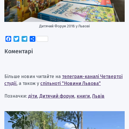
Дитячий Форум 2018 у Львові
Facebook
Twitter
Telegram
Поділитися
Коментарі
Більше новин читайте на
телеграм-каналі Четвертої
студії
, а також у
спільноті "Новини Львова"
Позначки:
діти
,
Дитячий форум
,
книги
,
Львів