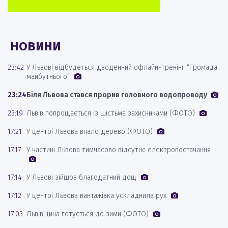
НОВИНИ
23:42
У Львові відбудеться дводенний офлайн-тренінг “Громада
майбутнього”
23:24
Біля Львова стався прорив головного водопроводу
23:19
Львів попрощається із шістьма захисниками (ФОТО)
17:21
У центрі Львова впало дерево (ФОТО)
17:17
У частині Львова тимчасово відсутнє електропостачання
17:14
У Львові зійшов благодатний дощ
17:12
У центрі Львова вантажівка ускладнила рух
17:03
Львівщина готується до зими (ФОТО)