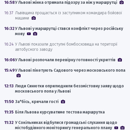
16:58
У Львові жінка отримала підозру за ніж у маршрутці
16:37
Львівщина прощається із заступником командира бойової
машини
16:32
У Львові у маршрутці стався конфлікт через російську
мову
16:24
У Львові показали доступні бомбосховища на території
автобусного заводу
16:06
У Львові розпочали перевірку готовності укриттів
15:49
У Львові пікетують Садового через московського попа
12:13
Люди Синютки оприлюднили беззмістовну заяву щодо
московського попа у Львові
11:50
За*бісь, кричали гості
11:35
Біля Львова курсуватиме тестова маршрутка
11:32
У Сокільниках відбулися громадські слухання щодо
містобудівного моніторингу генерального плану