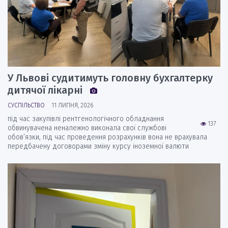
У Львові судитимуть головну бухгалтерку
дитячої лікарні
СУСПІЛЬСТВО
11 ЛИПНЯ, 2026
під час закупівлі рентгенологічного обладнання
137
обвинувачена неналежно виконала свої службові
обов’язки, під час проведення розрахунків вона не врахувала
передбачену договорами зміну курсу іноземної валюти