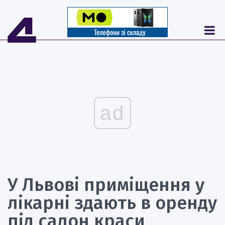
ad
У Львові приміщення у
лікарні здають в оренду
під салон краси