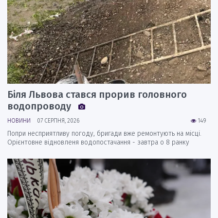
Біля Львова стався прорив головного
водопроводу
НОВИНИ
07 СЕРПНЯ, 2026
149
Попри несприятливу погоду, бригади вже ремонтують на місці.
Орієнтовне відновленя водопостачання - завтра о 8 ранку