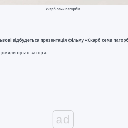
скарб семи пагорбів
Львові відбудеться презентація фільму «Скарб семи пагорб
домили організатори.
ad