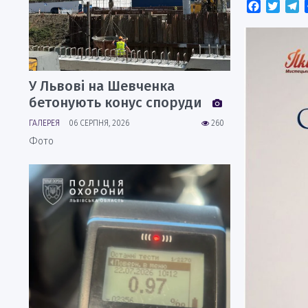
Faceboo
Twitt
T
У Львові на Шевченка
бетонують конус споруди
ГАЛЕРЕЯ
06 СЕРПНЯ, 2026
260
Фото