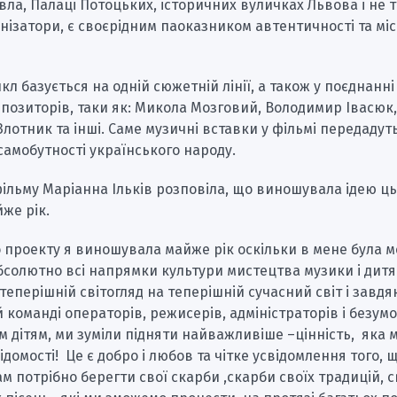
вла, Палаці Потоцьких, історичних вуличках Львова і не ті
нізатори, є своєрідним паоказником автентичності та міс
л базується на одній сюжетній лінії, а також у поєднанні
позиторів, таки як: Микола Мозговий, Володимир Івасюк
лотник та інші. Саме музичні вставки у фільмі передадут
амобутності українського народу.
ільму Маріанна Ільків розповіла, що виношувала ідею ць
же рік.
 проекту я виношувала майже рік оскільки в мене була м
бсолютно всі напрямки культури мистецтва музики і дит
теперішній світогляд на теперішній сучасний світ і завдя
 команді операторів, режисерів, адміністраторів і безум
 дітям, ми зуміли підняти найважливіше –цінність, яка 
ідомості! Це є добро і любов та чітке усвідомлення того, 
нам потрібно берегти свої скарби ,скарби своїх традицій, с