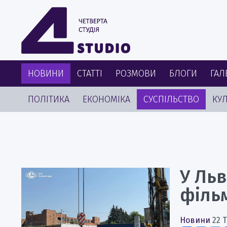
НОВИНИ
СТАТТІ
РОЗМОВИ
БЛОГИ
ГАЛ
ПОЛІТИКА
ЕКОНОМІКА
СУСПІЛЬСТВО
КУЛ
У Льв
філь
Новини
22 