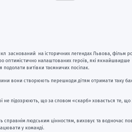
кл заснований на історичних легендах Львова, фільм ро
про оптимістично налаштованих героїв, які якнайшвидше
 подолати витівки таємничих посіпак.
лини вони створюють перешкоди дітям отримати таку ба
ої не підозрюють, що за словом «скарб» ховається те, що 
ть справнім людським цінностям, виховує та водночас пов
ацювати у команді.