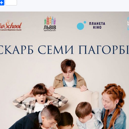
k
er
elegram
Поділитися