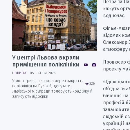
Петра та Па
кажуть орга
водночас.
Фільм-мюзик
відомих ком
Олександр З
атмосферу с
У центрі Львова вкрали
Продюсер ф
приміщення поліклініки
проекту май
НОВИНИ
05 СЕРПНЯ, 2026
У місті триває скандал через закриття
«Ідею цього
326
поліклініки на Руській, депутати
об’єднати а
Львівської міськради толерують крадіжку й
бачення на 
записують відосики
професійній
талановитим
людській св
українці і 