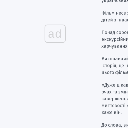
українських
Фільм несе 
дітей з інв
ad
Понад сорок
екскурсійни
харчування
Виконавчий
історія, це 
цього фільм
«Дуже цікав
очах та змі
завершення
миттєвості 
каже він.
До слова, 