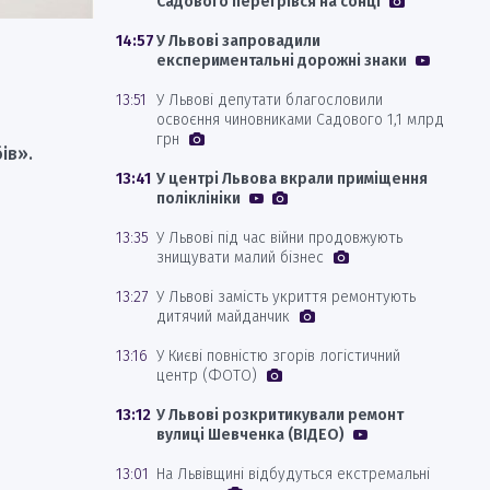
Садового перегрівся на сонці
14:57
У Львові запровадили
експериментальні дорожні знаки
13:51
У Львові депутати благословили
освоєння чиновниками Садового 1,1 млрд
грн
ів».
13:41
У центрі Львова вкрали приміщення
поліклініки
13:35
У Львові під час війни продовжують
знищувати малий бізнес
13:27
У Львові замість укриття ремонтують
дитячий майданчик
13:16
У Києві повністю згорів логістичний
центр (ФОТО)
13:12
У Львові розкритикували ремонт
вулиці Шевченка (ВІДЕО)
13:01
На Львівщині відбудуться екстремальні