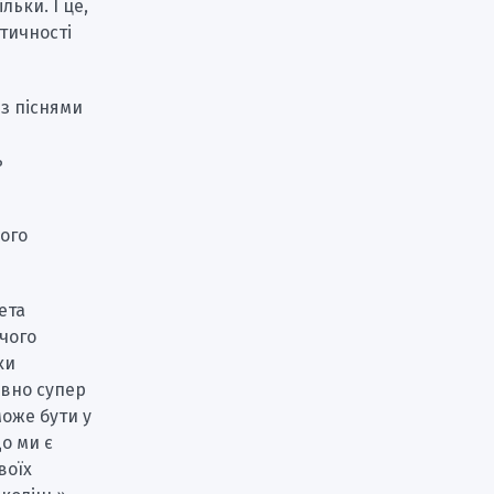
льки. І це,
тичності
 з піснями
,
ь
ого
ета
ячого
ки
овно супер
може бути у
що ми є
воїх