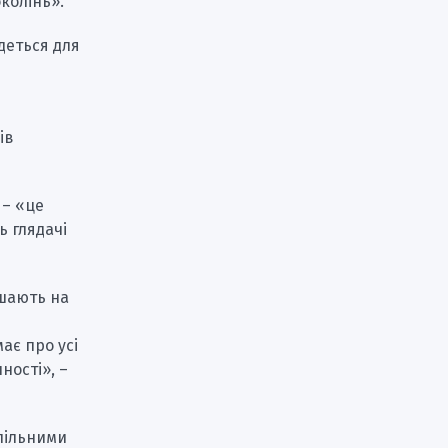
колінь».
деться для
ів
 – «це
ь глядачі
ішають на
ає про усі
ності», –
пільними