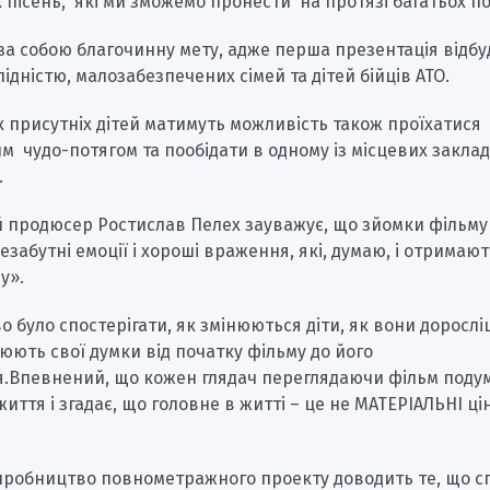
 пісень, які ми зможемо пронести на протязі багатьох по
за собою благочинну мету, адже перша презентація відбу
алідністю, малозабезпечених сімей та дітей бійців АТО.
 присутніх дітей матимуть можливість також проїхатися
м чудо-потягом та пообідати в одному із місцевих заклад
.
 продюсер Ростислав Пелех зауважує, що зйомки фільму
незабутні емоції і хороші враження, які, думаю, і отримают
у».
о було спостерігати, як змінюються діти, як вони доросл
нюють свої думки від початку фільму до його
.Впевнений, що кожен глядач переглядаючи фільм подум
життя і згадає, що головне в житті – це не МАТЕРІАЛЬНІ цін
виробництво повнометражного проекту доводить те, що с