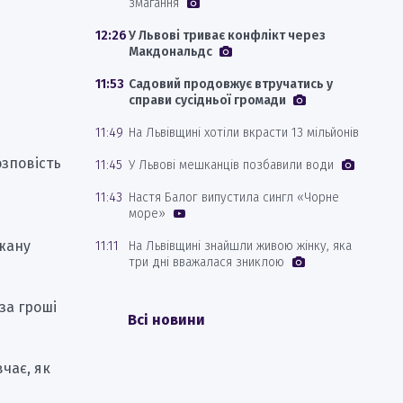
змагання
12:26
У Львові триває конфлікт через
Макдональдс
11:53
Садовий продовжує втручатись у
справи сусідньої громади
11:49
На Львівщині хотіли вкрасти 13 мільйонів
зповість
11:45
У Львові мешканців позбавили води
11:43
Настя Балог випустила сингл «Чорне
море»
жану
11:11
На Львівщині знайшли живою жінку, яка
три дні вважалася зниклою
за гроші
Всі новини
чає, як