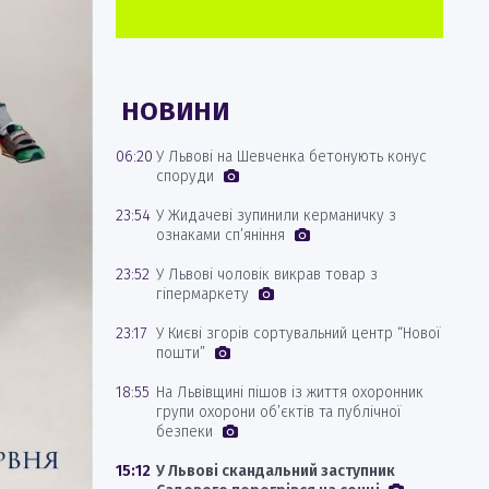
НОВИНИ
06:20
У Львові на Шевченка бетонують конус
споруди
23:54
У Жидачеві зупинили керманичку з
ознаками сп’яніння
23:52
У Львові чоловік викрав товар з
гіпермаркету
23:17
У Києві згорів сортувальний центр “Нової
пошти”
18:55
На Львівщині пішов із життя охоронник
групи охорони об’єктів та публічної
безпеки
15:12
У Львові скандальний заступник