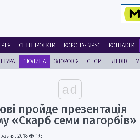
ЕРЕЯ
СПЕЦПРОЕКТИ
КОРОНА-ВІРУС
КОНТАКТИ
ЬТУРА
ЛЮДИНА
ЗДОРОВ’Я
СПОРТ
ЛЬВІВ
М
ad
ові пройде презентація
му «Скарб семи пагорбів»
Травня, 2018
195