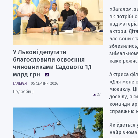
«Загалом, з
як потрібно
над матеріа
актори. Діт
але вони ст
зблизились,
У Львові депутати
знімальному
благословили освоєння
каже режис
чиновниками Садового 1,1
млрд грн
Актриса фі
«Для мене 
ГАЛЕРЕЯ
05 СЕРПНЯ, 2026
мюзиклу. Ці
Подробиці
37
досвіду, як
команди вра
справжню ко
Як йдеться 
найрізноман