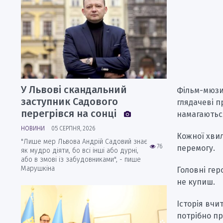
У Львові скандальний
Фільм-мюзи
заступник Садового
глядачеві 
перегрівся на сонці
намагаються
НОВИНИ
05 СЕРПНЯ, 2026
Кожної хви
"Лише мер Львова Андрій Садовий знає
76
перемогу.
як мудро діяти, бо всі інші або дурні,
або в змові із забудовниками", - пише
Марушкіна
Головні гер
не купиш.
Історія вчи
потрібно пр