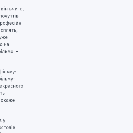
він вчить,
почуттів
професійні
 сплять,
дуже
о на
ільм», –
фільму:
фільму-
рекрасного
сть
 покаже
в у
остолів