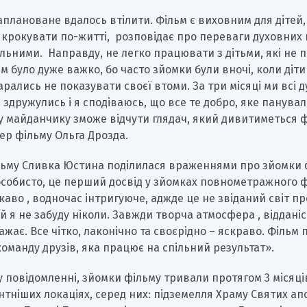
аплановане вдалось втілити. Фільм є виховним для дітей, 
 крокувати по-житті, розповідає про переваги духовних 
льними. Направду, не легко працювати з дітьми, які не 
ям було дуже важко, бо часто зйомки були вночі, коли діти
арались не показувати своєї втоми. За три місяці ми всі 
 здружулись і я сподіваюсь, що все те добро, яке панувал
 майданчику зможе відчути глядач, який дивитиметься ф
ер фільму Ольга Дрозда.
льму Сливка Юстина поділилася враженнями про зйомки 
особисто, це перший досвід у зйомках повнометражного 
каво , водночас інтригуюче, аджде це не звіданий світ п
ий я не забуду ніколи. Завжди творча атмосфера , віддані
жає. Все чітко, лаконічно та своєрідно – яскраво. Фільм
манду друзів, яка працює на спільний результат».
у повідомленні, зйомки фільму тривали протягом 3 місяці
тніших локаціях, серед них: підземелля Храму Святих ап