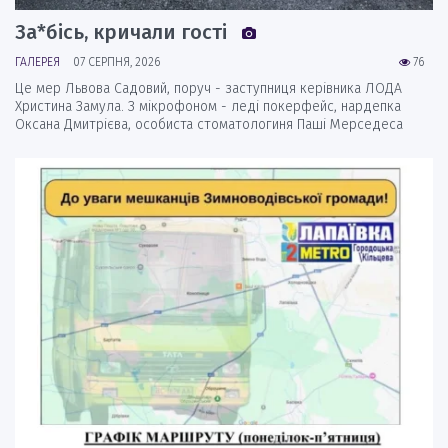
За*бісь, кричали гості
ГАЛЕРЕЯ
07 СЕРПНЯ, 2026
76
Це мер Львова Садовий, поруч - заступниця керівника ЛОДА
Христина Замула. З мікрофоном - леді покерфейс, нардепка
Оксана Дмитрієва, особиста стоматологиня Паші Мерседеса