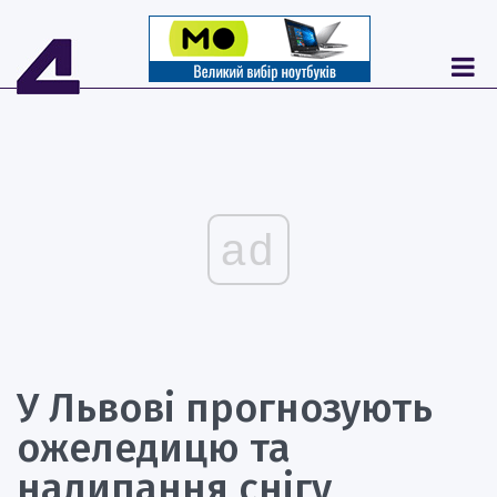
ad
У Львові прогнозують
ожеледицю та
налипання снігу