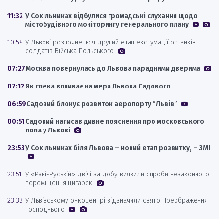
11:32
У Сокільниках відбулися громадські слухання щодо
містобудівного моніторингу генерального плану
10:58
У Львові розпочнеться другий етап ексгумації останків
солдатів Війська Польського
07:27
Москва повернулась до Львова парадними дверима
07:12
Як спека впливає на мера Львова Садового
06:59
Садовий блокує розвиток аеропорту “Львів”
00:51
Садовий написав дивне пояснення про московського
попа у Львові
23:53
У Сокільниках біля Львова – новий етап розвитку, – ЗМІ
23:51
У «Раві-Руській» двічі за добу виявили спроби незаконного
переміщення цигарок
23:33
У Львівському онкоцентрі відзначили свято Преображення
Господнього