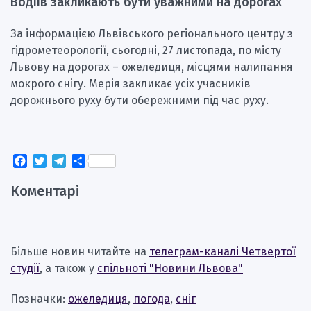
Водіїв закликають бути уважними на дорогах
За інформацією Львівського регіонального центру з
гідрометеорології, сьогодні, 27 листопада, по місту
Львову на дорогах – ожеледиця, місцями налипання
мокрого снігу. Мерія закликає усіх учасників
дорожнього руху бути обережними під час руху.
Facebook
Twitter
Telegram
Поділитися
Коментарі
Більше новин читайте на
телеграм-каналі Четвертої
студії
, а також у
спільноті "Новини Львова"
Позначки:
ожеледиця
,
погода
,
сніг