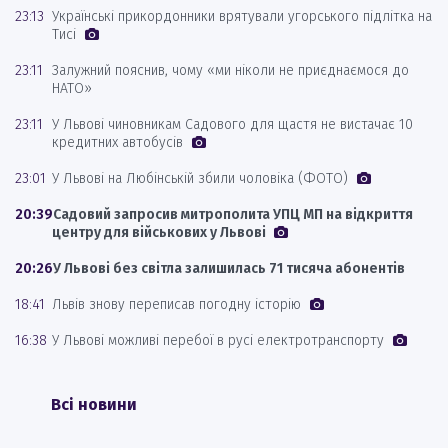
23:13
Українські прикордонники врятували угорського підлітка на
Тисі
23:11
Залужний пояснив, чому «ми ніколи не приєднаємося до
НАТО»
23:11
У Львові чиновникам Садового для щастя не вистачає 10
кредитних автобусів
23:01
У Львові на Любінській збили чоловіка (ФОТО)
20:39
Садовий запросив митрополита УПЦ МП на відкриття
центру для військових у Львові
20:26
У Львові без світла залишилась 71 тисяча абонентів
18:41
Львів знову переписав погодну історію
16:38
У Львові можливі перебої в русі електротранспорту
Всі новини