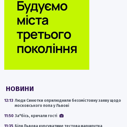
НОВИНИ
12:13
Люди Синютки оприлюднили беззмістовну заяву щодо
московського попа у Львові
11:50
За*бісь, кричали гості
11:35
Біля Львова курсуватиме тестова маршрутка