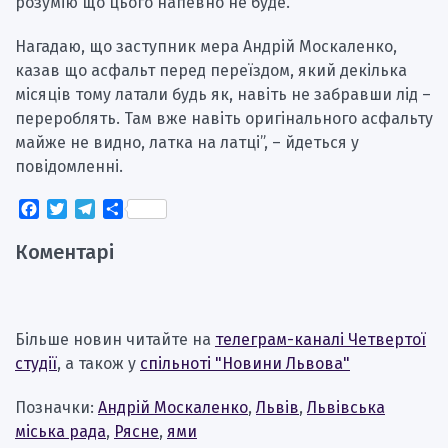
розумію що цього напевно не буде.
Нагадаю, що заступник мера Андрій Москаленко,
казав що асфальт перед переїздом, який декілька
місяців тому латали будь як, навіть не забравши лід –
перероблять. Там вже навіть оригінального асфальту
майже не видно, латка на латці”, – йдеться у
повідомленні.
Facebook
Twitter
Telegram
Поділитися
Коментарі
Більше новин читайте на
телеграм-каналі Четвертої
студії
, а також у
спільноті "Новини Львова"
Позначки:
Андрій Москаленко
,
Львів
,
Львівська
міська рада
,
Рясне
,
ями