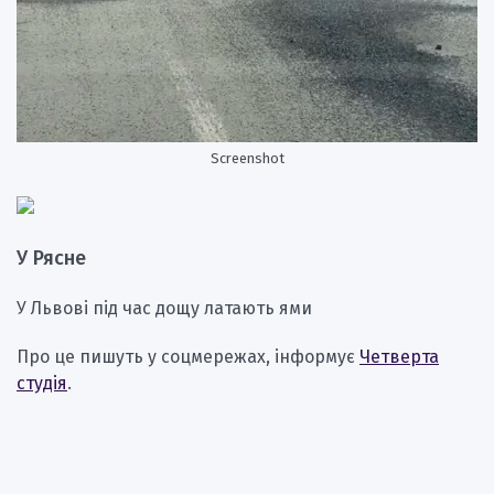
Screenshot
У Рясне
У Львові під час дощу латають ями
Про це пишуть у соцмережах, інформує
Четверта
студія
.