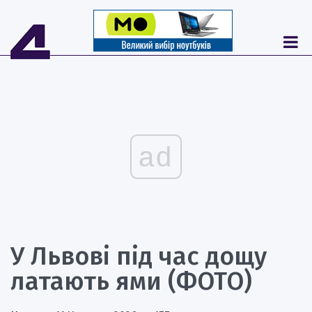
ad
У Львові під час дощу
латають ями (ФОТО)