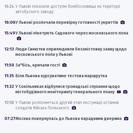
16:24
У Львові показали доступні бомбосховища на території
автобусного заводу
16:06
У Львові розпочали перевірку готовності укриттів
15:49
У Львові пікетують Садового через московського попа
12:13
Люди Синютки оприлюднили беззмістовну заяву щодо
московського попа у Львові
11:50
За*бісь, кричали гості
11:35
Біля Львова курсуватиме тестова маршрутка
11:32
У Сокільниках відбулися громадські слухання щодо
містобудівного моніторингу генерального плану
10:58
У Львові розпочнеться другий етап ексгумації останків
солдатів Війська Польського
07:27
Москва повернулась до Львова парадними дверима