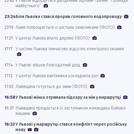
23:42
У Львові відбудеться дводенний офлайн-тренінг “Громада
майбутнього”
23:24
Біля Львова стався прорив головного водопроводу
23:19
Львів попрощається із шістьма захисниками (ФОТО)
17:21
У центрі Львова впало дерево (ФОТО)
17:17
У частині Львова тимчасово відсутнє електропостачання
17:14
У Львові зійшов благодатний дощ
17:12
У центрі Львова вантажівка ускладнила рух
17:03
Львівщина готується до зими (ФОТО)
16:58
У Львові жінка отримала підозру за ніж у маршрутці
16:37
Львівщина прощається із заступником командира бойової
машини
16:32
У Львові у маршрутці стався конфлікт через російську
мову