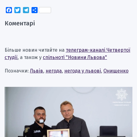
Facebook
Twitter
Telegram
Поділитися
Коментарі
Більше новин читайте на
телеграм-каналі Четвертої
студії
, а також у
спільноті "Новини Львова"
Позначки:
Львів
,
негода
,
негода у львові
,
Онищенко