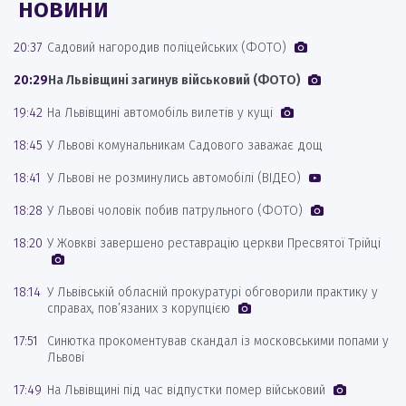
НОВИНИ
20:37
Садовий нагородив поліцейських (ФОТО)
20:29
На Львівщині загинув військовий (ФОТО)
19:42
На Львівщині автомобіль вилетів у кущі
18:45
У Львові комунальникам Садового заважає дощ
18:41
У Львові не розминулись автомобілі (ВІДЕО)
18:28
У Львові чоловік побив патрульного (ФОТО)
18:20
У Жовкві завершено реставрацію церкви Пресвятої Трійці
18:14
У Львівській обласній прокуратурі обговорили практику у
справах, пов’язаних з корупцією
17:51
Синютка прокоментував скандал із московськими попами у
Львові
17:49
На Львівщині під час відпустки помер військовий