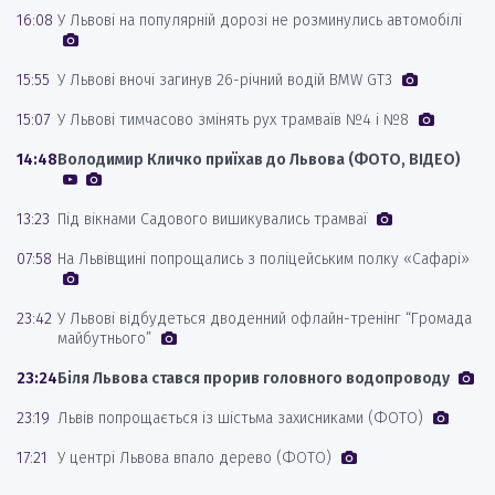
16:08
У Львові на популярній дорозі не розминулись автомобілі
15:55
У Львові вночі загинув 26-річний водій BMW GT3
15:07
У Львові тимчасово змінять рух трамваїв №4 і №8
14:48
Володимир Кличко приїхав до Львова (ФОТО, ВІДЕО)
13:23
Під вікнами Садового вишикувались трамваї
07:58
На Львівщині попрощались з поліцейським полку «Сафарі»
23:42
У Львові відбудеться дводенний офлайн-тренінг “Громада
майбутнього”
23:24
Біля Львова стався прорив головного водопроводу
23:19
Львів попрощається із шістьма захисниками (ФОТО)
17:21
У центрі Львова впало дерево (ФОТО)