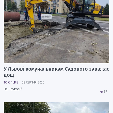
У Львові комунальникам Садового заважає
дощ
ТО Є ЛЬВІВ
08 СЕРПНЯ, 2026
На Науковій
87