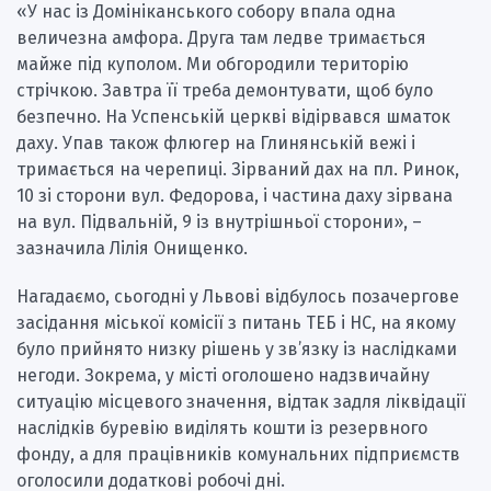
«У нас із Домініканського собору впала одна
величезна амфора. Друга там ледве тримається
майже під куполом. Ми обгородили територію
стрічкою. Завтра її треба демонтувати, щоб було
безпечно. На Успенській церкві відірвався шматок
даху. Упав також флюгер на Глинянській вежі і
тримається на черепиці. Зірваний дах на пл. Ринок,
10 зі сторони вул. Федорова, і частина даху зірвана
на вул. Підвальній, 9 із внутрішньої сторони», –
зазначила Лілія Онищенко.
Нагадаємо, сьогодні у Львові відбулось позачергове
засідання міської комісії з питань ТЕБ і НС, на якому
було прийнято низку рішень у зв’язку із наслідками
негоди. Зокрема, у місті оголошено надзвичайну
ситуацію місцевого значення, відтак задля ліквідації
наслідків буревію виділять кошти із резервного
фонду, а для працівників комунальних підприємств
оголосили додаткові робочі дні.