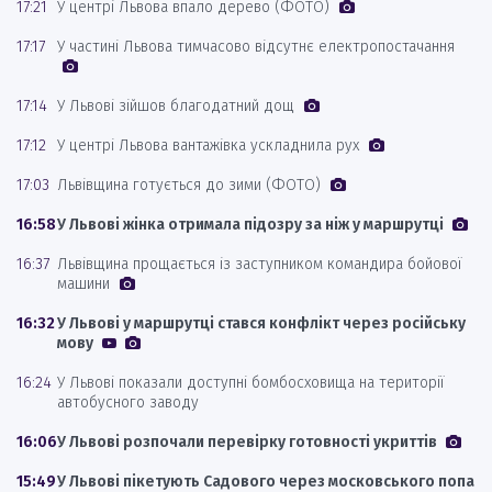
17:21
У центрі Львова впало дерево (ФОТО)
17:17
У частині Львова тимчасово відсутнє електропостачання
17:14
У Львові зійшов благодатний дощ
17:12
У центрі Львова вантажівка ускладнила рух
17:03
Львівщина готується до зими (ФОТО)
16:58
У Львові жінка отримала підозру за ніж у маршрутці
16:37
Львівщина прощається із заступником командира бойової
машини
16:32
У Львові у маршрутці стався конфлікт через російську
мову
16:24
У Львові показали доступні бомбосховища на території
автобусного заводу
16:06
У Львові розпочали перевірку готовності укриттів
15:49
У Львові пікетують Садового через московського попа