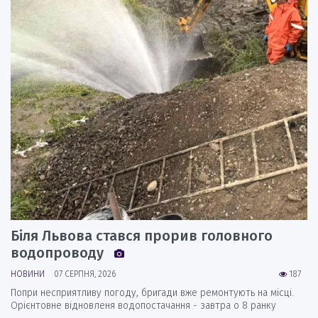
Біля Львова стався прорив головного
водопроводу
НОВИНИ
07 СЕРПНЯ, 2026
187
Попри несприятливу погоду, бригади вже ремонтують на місці.
Орієнтовне відновленя водопостачання - завтра о 8 ранку