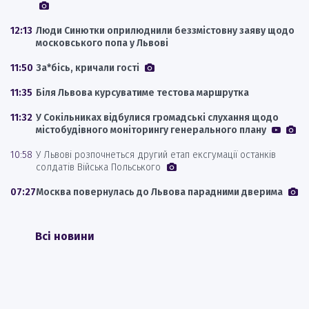
12:13
Люди Синютки оприлюднили беззмістовну заяву щодо
московського попа у Львові
11:50
За*бісь, кричали гості
11:35
Біля Львова курсуватиме тестова маршрутка
11:32
У Сокільниках відбулися громадські слухання щодо
містобудівного моніторингу генерального плану
10:58
У Львові розпочнеться другий етап ексгумації останків
солдатів Війська Польського
07:27
Москва повернулась до Львова парадними дверима
Всі новини