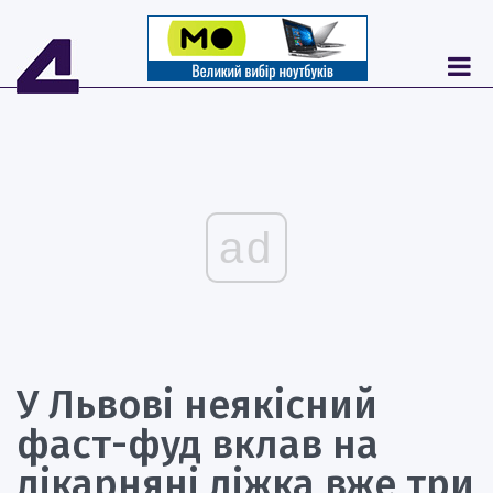
ad
У Львові неякісний
фаст-фуд вклав на
лікарняні ліжка вже три