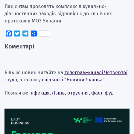
Пацієнтам проводять комплекс лікувально-
діагностичних заходів відповідно до клінічних
протоколів МОЗ України.
Facebook
Twitter
Telegram
Поділитися
Коментарі
Більше новин читайте на
телеграм-каналі Четвертої
студії
, а також у
спільноті "Новини Львова"
Позначки:
інфекція
,
Львів
,
отруєння
,
фаст-фуд