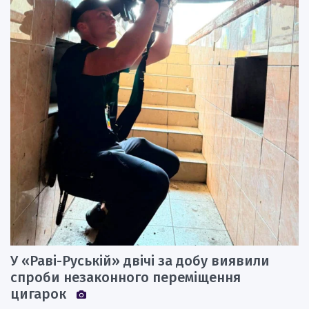
У «Раві-Руській» двічі за добу виявили
спроби незаконного переміщення
цигарок