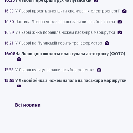
16:35
У Львові перекрили рух на Луганській
16:33
У Львові просять зменшити споживання електроенергії
16:30
Частина Львова через аварію залишилась без світла
16:29
У Львові жінка поранила ножем пасажира маршрутки
16:21
У Львові на Луганській горить трансформатор
16:08
На Львівщині школота влаштувала автотрощу (ФОТО)
15:58
У Львові вулиця залишилась без розмітки
15:55
У Львові жінка з ножем напала на пасажира маршрутки
Всі новини