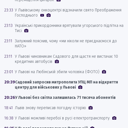
23:33
У Львівському онкоцентрі відзначили свято Преображення
Господнього
23:13
Українські прикордонники врятували угорського підлітка на
Тисі
23:11
Залужний пояснив, чому «ми ніколи не приєднаємося до
НАТО»
23:11
У Львові чиновникам Садового для щастя не вистачає 10
кредитних автобусів
23:01
У Львові на Любінській збили чоловіка (ФОТО)
20:39
Садовий запросив митрополита УПЦ МП на відкриття
центру для військових у Львові
20:26
У Львові без світла залишилась 71 тисяча абонентів
18:41
Львів знову переписав погодну історію
16:38
У Львові можливі перебої в русі електротранспорту