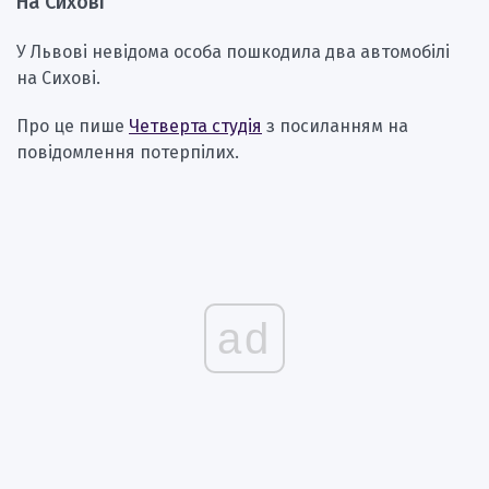
На Сихові
У Львові невідома особа пошкодила два автомобілі
на Сихові.
Про це пише
Четверта студія
з посиланням на
повідомлення потерпілих.
ad