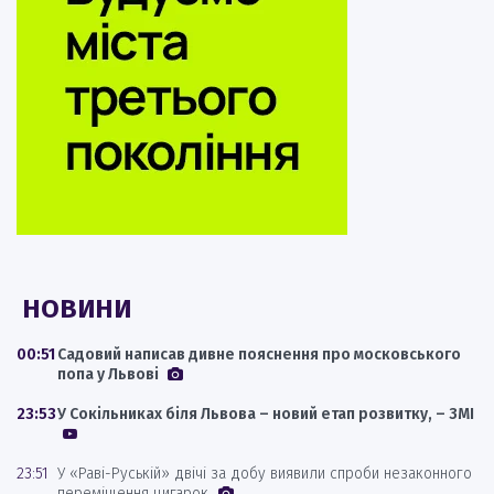
НОВИНИ
00:51
Садовий написав дивне пояснення про московського
попа у Львові
23:53
У Сокільниках біля Львова – новий етап розвитку, – ЗМІ
23:51
У «Раві-Руській» двічі за добу виявили спроби незаконного
переміщення цигарок