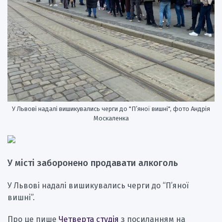
У Львові надалі вишикувались черги до "П’яної вишні", фото Андрія
Москаленка
У місті заборонено продавати алкоголь
У Львові надалі вишикувались черги до “П’яної
вишні”.
Про це пише
Четверта студія
з посиланням на