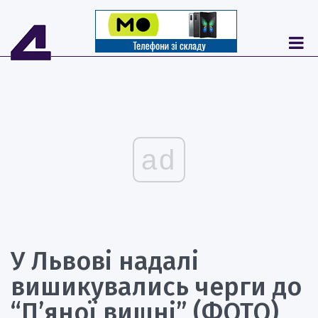
ad
У Львові надалі
вишикувались черги до
“П’яної вишні” (ФОТО)