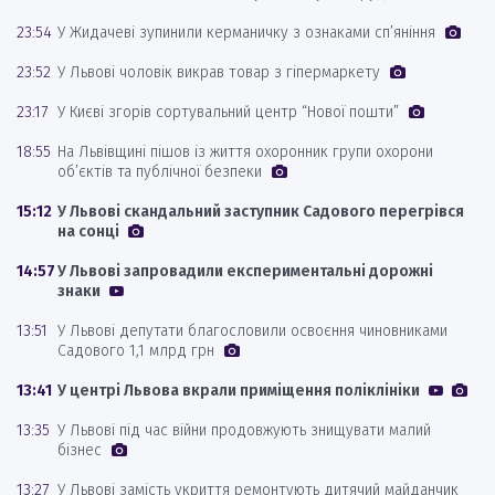
23:54
У Жидачеві зупинили керманичку з ознаками сп’яніння
23:52
У Львові чоловік викрав товар з гіпермаркету
23:17
У Києві згорів сортувальний центр “Нової пошти”
18:55
На Львівщині пішов із життя охоронник групи охорони
об’єктів та публічної безпеки
15:12
У Львові скандальний заступник Садового перегрівся
на сонці
14:57
У Львові запровадили експериментальні дорожні
знаки
13:51
У Львові депутати благословили освоєння чиновниками
Садового 1,1 млрд грн
13:41
У центрі Львова вкрали приміщення поліклініки
13:35
У Львові під час війни продовжують знищувати малий
бізнес
13:27
У Львові замість укриття ремонтують дитячий майданчик