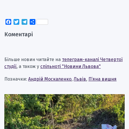
Facebook
Twitter
Telegram
Поділитися
Коментарі
Більше новин читайте на
телеграм-каналі Четвертої
студії
, а також у
спільноті "Новини Львова"
Позначки:
Андрій Москаленко
,
Львів
,
П’яна вишня