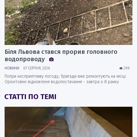
Біля Львова стався прорив головного
водопроводу
НОВИНИ
07 СЕРПНЯ, 2026
299
Попри несприятливу погоду, бригади вже ремонтують на місці.
Орієнтовне відновленя водопостачання - завтра о 8 ранку
СТАТТІ ПО ТЕМІ