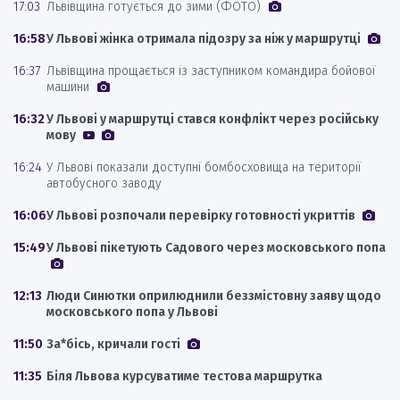
17:03
Львівщина готується до зими (ФОТО)
16:58
У Львові жінка отримала підозру за ніж у маршрутці
16:37
Львівщина прощається із заступником командира бойової
машини
16:32
У Львові у маршрутці стався конфлікт через російську
мову
16:24
У Львові показали доступні бомбосховища на території
автобусного заводу
16:06
У Львові розпочали перевірку готовності укриттів
15:49
У Львові пікетують Садового через московського попа
12:13
Люди Синютки оприлюднили беззмістовну заяву щодо
московського попа у Львові
11:50
За*бісь, кричали гості
11:35
Біля Львова курсуватиме тестова маршрутка