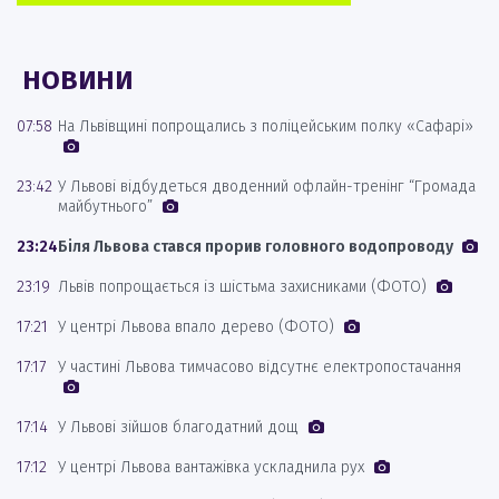
НОВИНИ
07:58
На Львівщині попрощались з поліцейським полку «Сафарі»
23:42
У Львові відбудеться дводенний офлайн-тренінг “Громада
майбутнього”
23:24
Біля Львова стався прорив головного водопроводу
23:19
Львів попрощається із шістьма захисниками (ФОТО)
17:21
У центрі Львова впало дерево (ФОТО)
17:17
У частині Львова тимчасово відсутнє електропостачання
17:14
У Львові зійшов благодатний дощ
17:12
У центрі Львова вантажівка ускладнила рух