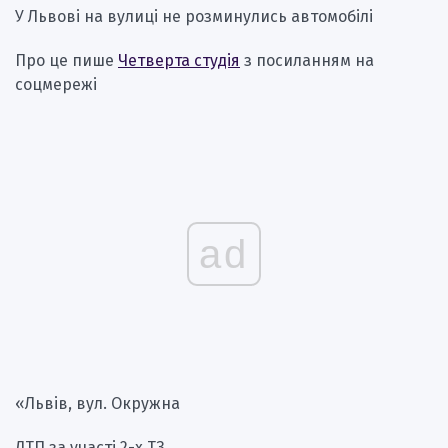
У Львові на вулиці не розминулись автомобілі
Про це пише
Четверта студія
з посиланням на
соцмережі
ad
«Львів, вул. Окружна
ДТП за участі 2-х ТЗ