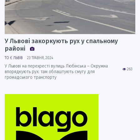
У Львові закоркують рух у спальному
районі
ТО Є ЛЬВІВ
23 ТРАВНЯ, 2024
У Львові на перехресті вулиць Любінська – Окружна
263
впорядкують рух: там облаштують смугу для
громадського транспорту