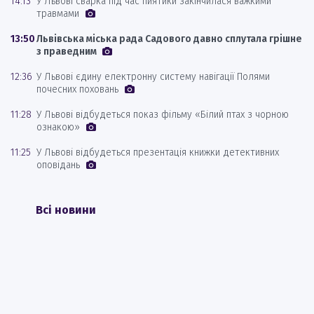
14:13
У Львові сварка під час пиятики закінчилася важкими
травмами
13:50
Львівська міська рада Садового давно сплутала грішне
з праведним
12:36
У Львові єдину електронну систему навігації Полями
почесних поховань
11:28
У Львові відбудеться показ фільму «Білий птах з чорною
ознакою»
11:25
У Львові відбудеться презентація книжки детективних
оповідань
Всі новини