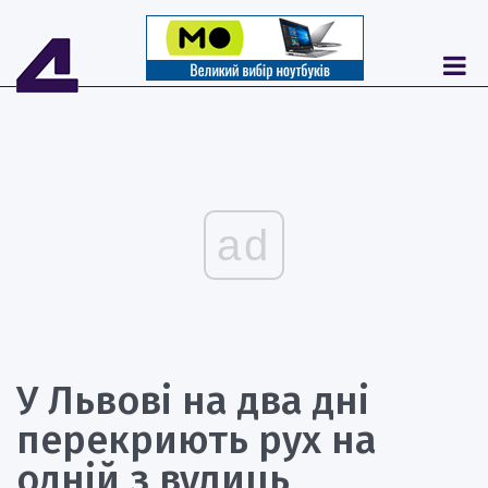
ad
У Львові на два дні
перекриють рух на
одній з вулиць