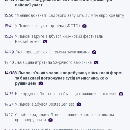
пайової участі
15:50
“Львівводоканал” Садового залучить 3,2 млн євро кредиту
15:41
У Львові знищують дерева (ФОТО)
15:24
У Львові вдруге відбувся книжковий фестиваль
BestsellerFest
14:49
Львів прощається із трьома захисниками
14:40
Львівщина втратила 52-річного захисника
14:38
У Львові п’яний чоловік перебував у військовій формі
та балаклаві погрожував сусідам мисливською
рушницею
14:35
На кордоні з Польщею на Львівщині виявили наркотики
14:27
У Львові відбувся BestsellerFest
14:17
Спроба крадіжки у Львові: поліція охорони затримала
правопорушника