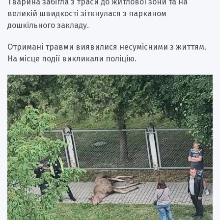
Тварина забігла з траси до житлової зони та на
великій швидкості зіткнулася з парканом
дошкільного закладу.
Отримані травми виявилися несумісними з життям.
На місце події викликали поліцію.