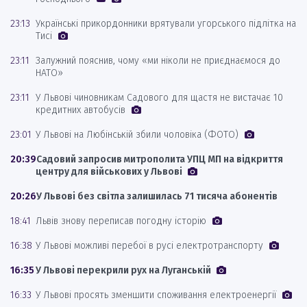
23:13
Українські прикордонники врятували угорського підлітка на
Тисі
23:11
Залужний пояснив, чому «ми ніколи не приєднаємося до
НАТО»
23:11
У Львові чиновникам Садового для щастя не вистачає 10
кредитних автобусів
23:01
У Львові на Любінській збили чоловіка (ФОТО)
20:39
Садовий запросив митрополита УПЦ МП на відкриття
центру для військових у Львові
20:26
У Львові без світла залишилась 71 тисяча абонентів
18:41
Львів знову переписав погодну історію
16:38
У Львові можливі перебої в русі електротранспорту
16:35
У Львові перекрили рух на Луганській
16:33
У Львові просять зменшити споживання електроенергії