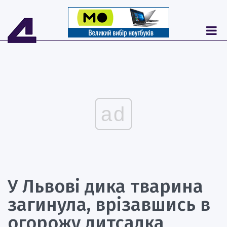
ad
У Львові дика тварина
загинула, врізавшись в
огорожу дитсадка