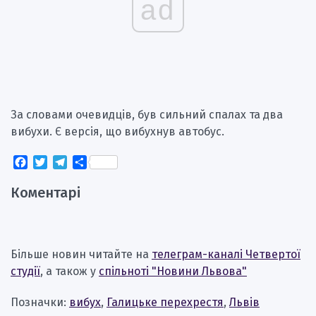
ad
За словами очевидців, був сильний спалах та два
вибухи. Є версія, що вибухнув автобус.
Facebook
Twitter
Telegram
Поділитися
Коментарі
Більше новин читайте на
телеграм-каналі Четвертої
студії
, а також у
спільноті "Новини Львова"
Позначки:
вибух
,
Галицьке перехрестя
,
Львів