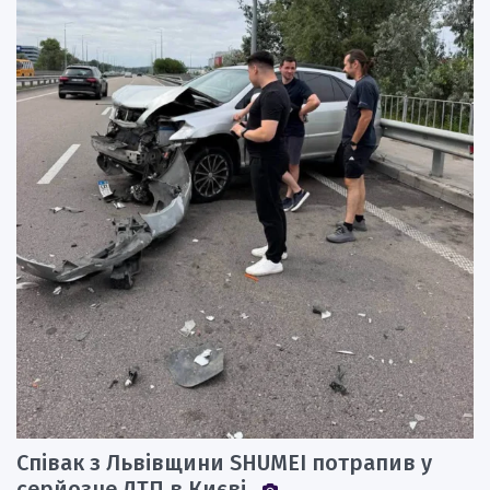
Співак з Львівщини SHUMEI потрапив у
серйозне ДТП в Києві