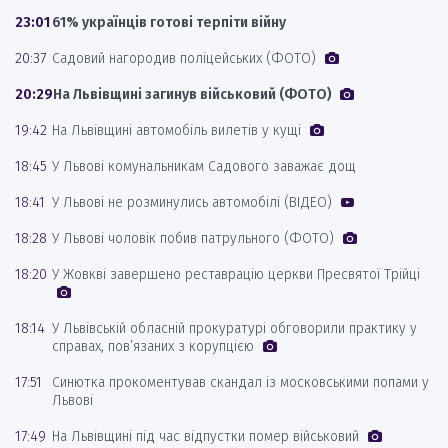
23:01
61% українців готові терпіти війну
20:37
Садовий нагородив поліцейських (ФОТО)
20:29
На Львівщині загинув військовий (ФОТО)
19:42
На Львівщині автомобіль вилетів у кущі
18:45
У Львові комунальникам Садового заважає дощ
18:41
У Львові не розминулись автомобілі (ВІДЕО)
18:28
У Львові чоловік побив патрульного (ФОТО)
18:20
У Жовкві завершено реставрацію церкви Пресвятої Трійці
18:14
У Львівській обласній прокуратурі обговорили практику у
справах, пов’язаних з корупцією
17:51
Синютка прокоментував скандал із московськими попами у
Львові
17:49
На Львівщині під час відпустки помер військовий