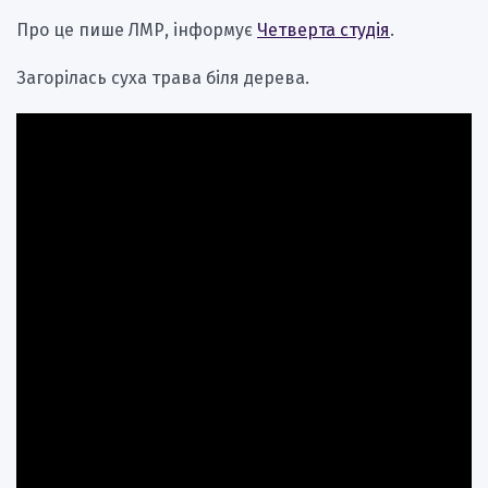
Про це пише ЛМР, інформує
Четверта студія
.
Загорілась суха трава біля дерева.