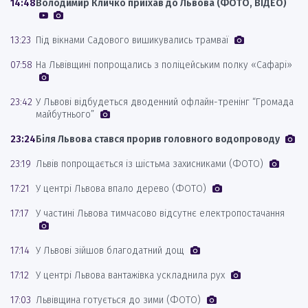
14:48
Володимир Кличко приїхав до Львова (ФОТО, ВІДЕО)
13:23
Під вікнами Садового вишикувались трамваї
07:58
На Львівщині попрощались з поліцейським полку «Сафарі»
23:42
У Львові відбудеться дводенний офлайн-тренінг “Громада
майбутнього”
23:24
Біля Львова стався прорив головного водопроводу
23:19
Львів попрощається із шістьма захисниками (ФОТО)
17:21
У центрі Львова впало дерево (ФОТО)
17:17
У частині Львова тимчасово відсутнє електропостачання
17:14
У Львові зійшов благодатний дощ
17:12
У центрі Львова вантажівка ускладнила рух
17:03
Львівщина готується до зими (ФОТО)