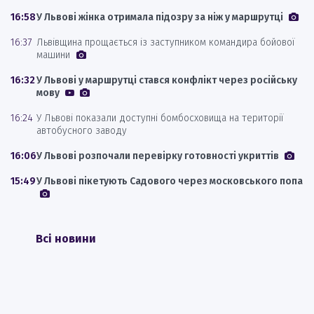
16:58
У Львові жінка отримала підозру за ніж у маршрутці
16:37
Львівщина прощається із заступником командира бойової
машини
16:32
У Львові у маршрутці стався конфлікт через російську
мову
16:24
У Львові показали доступні бомбосховища на території
автобусного заводу
16:06
У Львові розпочали перевірку готовності укриттів
15:49
У Львові пікетують Садового через московського попа
Всі новини