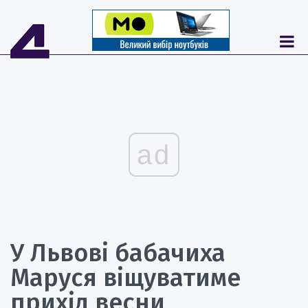
ad
У Львові бабачиха
Маруся віщуватиме
прихід весни