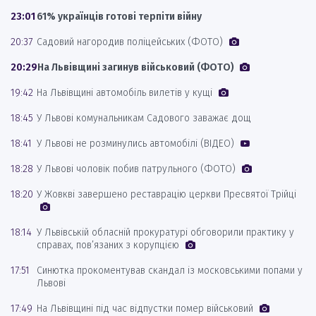
23:01
61% українців готові терпіти війну
20:37
Садовий нагородив поліцейських (ФОТО)
20:29
На Львівщині загинув військовий (ФОТО)
19:42
На Львівщині автомобіль вилетів у кущі
18:45
У Львові комунальникам Садового заважає дощ
18:41
У Львові не розминулись автомобілі (ВІДЕО)
18:28
У Львові чоловік побив патрульного (ФОТО)
18:20
У Жовкві завершено реставрацію церкви Пресвятої Трійці
18:14
У Львівській обласній прокуратурі обговорили практику у
справах, пов’язаних з корупцією
17:51
Синютка прокоментував скандал із московськими попами у
Львові
17:49
На Львівщині під час відпустки помер військовий