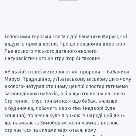
Головними героями свята є дві бабачихи Марусі, які
віщують прихід весни. Про це повідомив директор
Львівського міського дитячого еколого-
натуралістичного центру Ігор Антахович.
«У львів’ян свої метеорологічні пророки — бабачихи
Марусі. Традиційно, у Львівському міському дитячому
еколого-натуралістичному центрі спостерігатимемо
за поведінкою бабаків, які віщують весну на свято
Стрітення. Існує прикмета: якщо бабак, вилізши
з будиночка, побачить свою тінь (надворі буде
сонячно), то весна буде пізньою. У народі цей день
ще називають Зимобором, коли «зима з весною
стрічається та силами міряються, кому