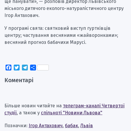
ще панувати», — розповів директор Львівського
міського дитячого еколого-натуралістичного центру
Ігор Антахович.
У програмі свята: святковий виступ гуртківців
центру; частування весняними «жайворонками»;
весняний прогноз бабачихи Марусі.
Facebook
Twitter
Telegram
Поділитися
Коментарі
Більше новин читайте на
телеграм-каналі Четвертої
студії
, а також у
спільноті "Новини Львова"
Позначки:
Ігор Антахович
,
бабак
,
Львів