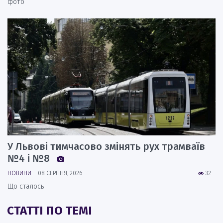
фото
У Львові тимчасово змінять рух трамваїв
№4 і №8
НОВИНИ
08 СЕРПНЯ, 2026
32
Що сталось
СТАТТІ ПО ТЕМІ