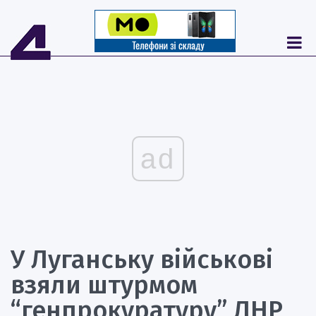
ad
У Луганську військові
взяли штурмом
“генпрокуратуру” ЛНР