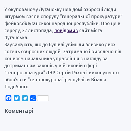
У окупованому Луганську невідомі озброєні люди
штурмом взяли споруду “генеральної прокуратури”
фейковоїЛуганської народної республіки. Про це в
середу, 22 листопада,
повідомив
сайт міста
Луганська.
Зауважують, що до будівлі увійшли близько двох
сотень озброєних людей. Затримано і виведено під
конвоєм начальника управління з нагляду за
дотриманням законів у військовій сфері
“генпрокуратури” ЛНР Сергій Рахна і виконуючого
обов’язки “генпрокурора” республіки Віталія
Подоброго.
Facebook
Twitter
Telegram
Поділитися
Коментарі