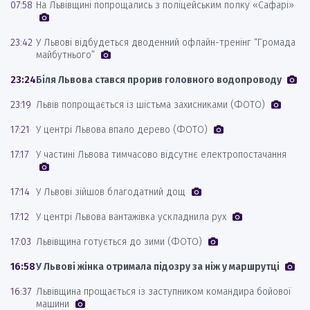
07:58
На Львівщині попрощались з поліцейським полку «Сафарі»
23:42
У Львові відбудеться дводенний офлайн-тренінг “Громада
майбутнього”
23:24
Біля Львова стався прорив головного водопроводу
23:19
Львів попрощається із шістьма захисниками (ФОТО)
17:21
У центрі Львова впало дерево (ФОТО)
17:17
У частині Львова тимчасово відсутнє електропостачання
17:14
У Львові зійшов благодатний дощ
17:12
У центрі Львова вантажівка ускладнила рух
17:03
Львівщина готується до зими (ФОТО)
16:58
У Львові жінка отримала підозру за ніж у маршрутці
16:37
Львівщина прощається із заступником командира бойової
машини