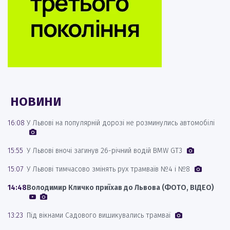
НОВИНИ
16:08
У Львові на популярній дорозі не розминулись автомобілі
15:55
У Львові вночі загинув 26-річний водій BMW GT3
15:07
У Львові тимчасово змінять рух трамваїв №4 і №8
14:48
Володимир Кличко приїхав до Львова (ФОТО, ВІДЕО)
13:23
Під вікнами Садового вишикувались трамваї