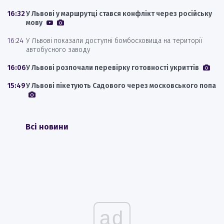
16:32
У Львові у маршрутці стався конфлікт через російську
мову
16:24
У Львові показали доступні бомбосховища на території
автобусного заводу
16:06
У Львові розпочали перевірку готовності укриттів
15:49
У Львові пікетують Садового через московського попа
Всі новини
ad