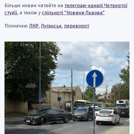
Більше новин читайте на
телеграм-каналі Четвертої
студії
, а також у
спільноті "Новини Львова"
Позначки:
ЛНР
,
Луганськ
,
переворот