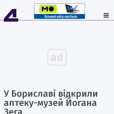
ad
У Бориславі відкрили
аптеку-музей Йогана
Зега