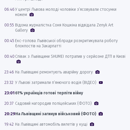
06:46
У центрі Львова молоді чоловіки з’ясовували стосунки
ножем
00:55
Відома журналістка Соня Кошкіна відвідала Zenyk Art
Gallery
00:45
Екс-голова Львівської облради розкритикувала роботу
блокпостів на Закарпатті
00:40
Співак з Львівщини SHUMEI потрапив у серйозне ДТП в Києві
23:46
На Львівщині ремонтують аварійну дорогу
23:32
У Львові затримали п’янючого водія (ВІДЕО)
23:01
61% українців готові терпіти війну
20:37
Садовий нагородив поліцейських (ФОТО)
20:29
На Львівщині загинув військовий (ФОТО)
19:42
На Львівщині автомобіль вилетів у кущі