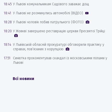
18:45
У Львові комунальникам Садового заважає дощ
18:41
У Львові не розминулись автомобілі (ВІДЕО)
18:28
У Львові чоловік побив патрульного (ФОТО)
18:20
У Жовкві завершено реставрацію церкви Пресвятої Трійці
18:14
У Львівській обласній прокуратурі обговорили практику у
справах, пов’язаних з корупцією
17:51
Синютка прокоментував скандал із московськими попами у
Львові
Всі новини