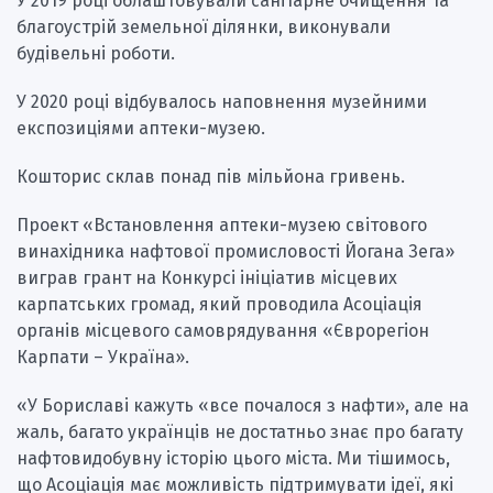
У 2019 році облаштовували санітарне очищення та
благоустрій земельної ділянки, виконували
будівельні роботи.
У 2020 році відбувалось наповнення музейними
експозиціями аптеки-музею.
Кошторис склав понад пів мільйона гривень.
Проект «Встановлення аптеки-музею світового
винахідника нафтової промисловості Йогана Зега»
виграв грант на Конкурсі ініціатив місцевих
карпатських громад, який проводила Асоціація
органів місцевого самоврядування «Єврорегіон
Карпати – Україна».
«У Бориславі кажуть «все почалося з нафти», але на
жаль, багато українців не достатньо знає про багату
нафтовидобувну історію цього міста. Ми тішимось,
що Асоціація має можливість підтримувати ідеї, які