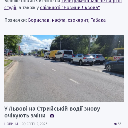
Більше новин читайте на
телеграм-каналі Четвертої
студії
, а також у
спільноті "Новини Львова"
Позначки:
Борислав
,
нафта
,
озокерит
,
Табака
У Львові на Стрийській водії знову
очікують зміни
НОВИНИ
09 СЕРПНЯ, 2026
55