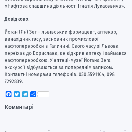
«Нафтова спадщина діяльності Ігнатія Лукасевича».
Довідково.
Йоган (Ян) Зег – львівський фармацевт, аптекар,
винахідник гасу, засновник промислової
нафтопереробки в Галичині. Свого часу зі Львова
переїхав до Борислава, де відкрив аптеку і займався
нафтопереробкою. У аптеці-музеї Йогана Зега
екскурсії відбуваються за попереднім записом.
Контактні номерами телефонів: 050 5591164, 098
7292839.
Facebook
Twitter
Telegram
Поділитися
Коментарі