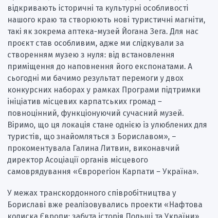
відкривають історичні та культурні особливості
нашого краю та створюють нові туристичні магніти,
такі як зокрема аптека-музей Йогана Зега. Для нас
проєкт став особливим, адже ми слідкували за
створенням музею з нуля: від встановлення
приміщення до наповнення його експонатами. А
сьогодні ми бачимо результат перемоги у двох
конкурсних наборах у рамках Програми підтримки
ініціатив місцевих карпатських громад –
повноцінний, функціонуючий сучасний музей.
Віримо, що ця локація стане однією із улюблених для
туристів, що знайомляться з Бориславом», –
прокоментувала Галина Литвин, виконавчий
директор Асоціації органів місцевого
самоврядування «Єврорегіон Карпати – Україна».
У межах транскордонного співробітництва у
Бориславі вже реалізовувались проекти «Нафтова
колиска Європи: забута історія Польщі та України» ,