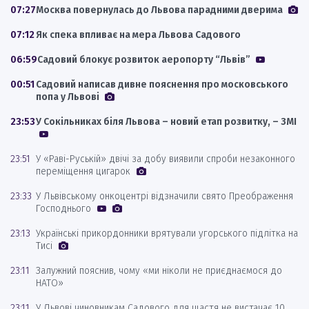
07:27
Москва повернулась до Львова парадними дверима
07:12
Як спека впливає на мера Львова Садового
06:59
Садовий блокує розвиток аеропорту “Львів”
00:51
Садовий написав дивне пояснення про московського
попа у Львові
23:53
У Сокільниках біля Львова – новий етап розвитку, – ЗМІ
23:51
У «Раві-Руській» двічі за добу виявили спроби незаконного
переміщення цигарок
23:33
У Львівському онкоцентрі відзначили свято Преображення
Господнього
23:13
Українські прикордонники врятували угорського підлітка на
Тисі
23:11
Залужний пояснив, чому «ми ніколи не приєднаємося до
НАТО»
23:11
У Львові чиновникам Садового для щастя не вистачає 10