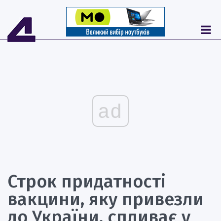
ad
Строк придатності
вакцини, яку привезли
до України, спливає у