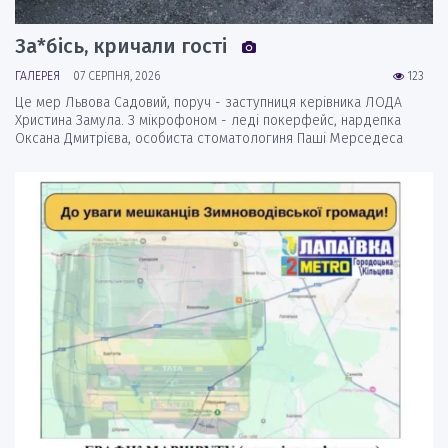
За*бісь, кричали гості
ГАЛЕРЕЯ
07 СЕРПНЯ, 2026
123
Це мер Львова Садовий, поруч - заступниця керівника ЛОДА
Христина Замула. З мікрофоном - леді покерфейс, нардепка
Оксана Дмитрієва, особиста стоматологиня Паші Мерседеса