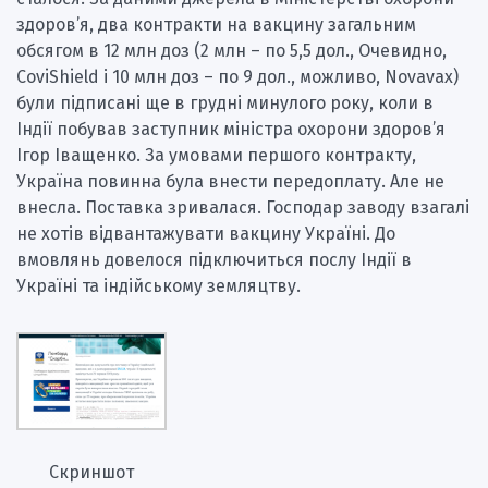
здоров’я, два контракти на вакцину загальним
обсягом в 12 млн доз (2 млн – по 5,5 дол., Очевидно,
CoviShield і 10 млн доз – по 9 дол., можливо, Novavax)
були підписані ще в грудні минулого року, коли в
Індії побував заступник міністра охорони здоров’я
Ігор Іващенко. За умовами першого контракту,
Україна повинна була внести передоплату. Але не
внесла. Поставка зривалася. Господар заводу взагалі
не хотів відвантажувати вакцину Україні. До
вмовлянь довелося підключиться послу Індії в
Україні та індійському земляцтву.
Скриншот