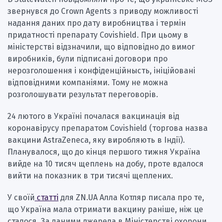
звернувся до Crown Agents з приводу можливості
надання даних про дату виробництва і термін
придатності препарату Covishield. При цьому в
міністерстві відзначили, що відповідно до вимог
виробників, були підписані договори про
нерозголошення і конфіденційнысть, ініційовані
відповідними компаніями. Тому не можна
розголошувати результат переговорів.
24 лютого в Україні почалася вакцинація від
коронавірусу препаратом Covishield (торгова назва
вакцини AstraZeneca, яку виробляють в Індії).
Планувалося, що до кінця першого тижня Україна
вийде на 10 тисяч щеплень на добу, проте вдалося
вийти на показник в три тисячі щеплених.
У своїй
статті
для ZN.UA Алла Котляр писала про те,
що Україна мала отримати вакцину раніше, ніж це
сталося. За даними джерела в Міністерстві охорони