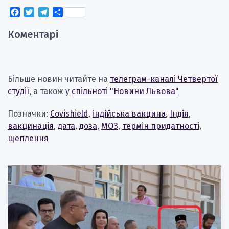
Facebook
Twitter
Telegram
Поділитися
Коментарі
Більше новин читайте на
телеграм-каналі Четвертої
студії
, а також у
спільноті "Новини Львова"
Позначки:
Covishield
,
індійська вакцина
,
Індія
,
вакцинація
,
дата
,
доза
,
МОЗ
,
термін придатності
,
щеплення