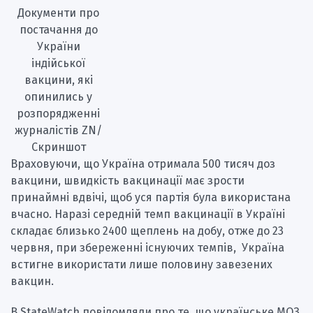
Документи про
постачання до
України
індійської
вакцини, які
опинились у
розпорядженні
журналістів ZN/
Скриншот
Враховуючи, що Україна отримала 500 тисяч доз
вакцини, швидкість вакцинації має зрости
принаймні вдвічі, щоб уся партія була використана
вчасно. Наразі середній темп вакцинації в Україні
складає близько 2400 щеплень на добу, отже до 23
червня, при збереженні існуючих темпів, Україна
встигне використати лише половину завезених
вакцин.
В StateWatch повідомляли про те, що українське МОЗ