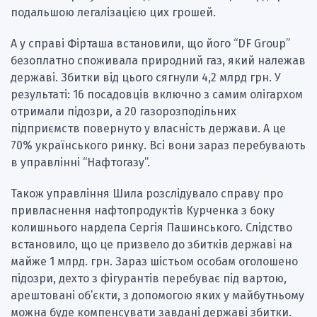
подальшою легалізацією цих грошей.
А у справі Фірташа встановили, що його “DF Group”
безоплатно споживала природний газ, який належав
державі. Збитки від цього сягнули 4,2 млрд грн. У
результаті: 16 посадовців включно з самим олігархом
отримали підозри, а 20 газорозподільних
підприємств повернуто у власність держави. А це
70% українського ринку. Всі вони зараз перебувають
в управлінні “Нафтогазу”.
Також управління Шила розслідувало справу про
привласнення нафтопродуктів Курченка з боку
колишнього нардепа Сергія Пашинського. Слідство
встановило, що це призвело до збитків державі на
майже 1 млрд. грн. Зараз шістьом особам оголошено
підозри, дехто з фігурантів перебуває під вартою,
арештовані об’єкти, з допомогою яких у майбутньому
можна буде компенсувати завдані державі збитки.