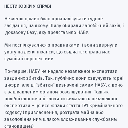
НЕСТИКОВКИ У СПРАВІ
Не менш цікаво було проаналізувати судове
засідання, на якому Шилу обирали запобіжний захід, і
доказову базу, яку представило НАБУ.
Ми поспілкувалися з правниками, і вони звернули
увагу на деякі нюанси, що свідчать: справа має
сумнівні перспективи.
По-перше, НАБУ не надало незалежної експертизи
завданих збитків. Так, публічно вони озвучують гарні
цифри, але ці “збитки” визначені самим НАБУ, а воно
є зацікавленим органом розслідування. Тоді як
подібні економічні злочини вимагають незалежної
експертизи – це все ж таки стаття 191 Кримінального
кодексу (привласнення, розтрата майна або
заволодіння ним шляхом зловживання службовим
становищем).