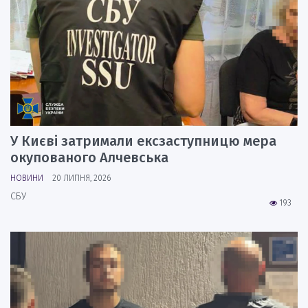
У Києві затримали ексзаступницю мера
окупованого Алчевська
НОВИНИ
20 ЛИПНЯ, 2026
СБУ
193