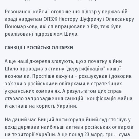
Резонансні кейси і оголошення підозр у державній
зраді нардепам ОПЗЖ Нестору Шуфричу і Олександру
Пономарьову, які співпрацювали з РФ, теж були
реалізовані підрозділом Шила.
САНКЦІЇ І РОСІЙСЬКІ ОЛІГАРХИ
А ще наші джерела згадують, що з початку війни
Шило проводив активну “дерусифікацію” нашої
економіки. Простіше кажучи – розшукував і доводив
зв’язки з російськими олігархами в стратегічних
українських компаніях. А результатом цих справ
ставало запровадження санкцій і конфіскація майна
й активів на користь України.
На даний час Вищий антикорупційний суд стягнув у
дохід держави найбільші активи російських олігархів
на території України. А це понад 23 млрд. грн. І сума