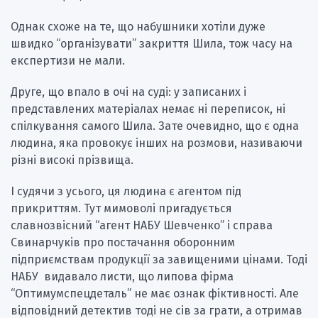
Однак схоже на те, що набушники хотіли дуже
швидко “організувати” закриття Шила, тож часу на
експертизи не мали.
Друге, що впало в очі на суді: у записаних і
представлених матеріалах немає ні переписок, ні
спілкування самого Шила. Зате очевидно, що є одна
людина, яка провокує інших на розмови, називаючи
різні високі прізвища.
І судячи з усього, ця людина є агентом під
прикриттям. Тут мимоволі пригадується
славнозвісний “агент НАБУ Шевченко” і справа
Свинарчуків про постачання оборонним
підприємствам продукції за завищеними цінами. Тоді
НАБУ видавало листи, що липова фірма
“Оптимумспецдеталь” не має ознак фіктивності. Але
відповідний детектив тоді не сів за грати, а отримав