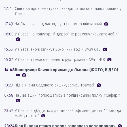
17:51
Синютка прокоментував скандал із московськими попами у
Львові
17:49
На Львівщині під час відпустки помер військовий
16:08
У Львові на популярній дорозі не розминулись автомобілі
15:55
У Львові вночі загинув 26-річний водій BMW GT3
15:07
У Львові тимчасово змінять рух трамваїв №4 і №8
14:48
Володимир Кличко приїхав до Львова (ФОТО, ВІДЕО)
13:23
Під вікнами Садового вишикувались трамваї
07:58
На Львівщині попрощались з поліцейським полку «Сафарі»
23:42
У Львові відбудеться дводенний офлайн-тренінг “Громада
майбутнього”
23:24
Біля Львова стався прорив головного водопроводу