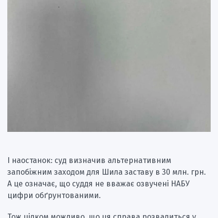
І наостанок: суд визначив альтернативним
запобіжним заходом для Шила заставу в 30 млн. грн.
А це означає, що суддя не вважає озвучені НАБУ
цифри обґрунтованими.
Тож цілком можливо, що ця справа розвалиться у