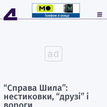
ad
“Справа Шила”:
нестиковки, “друзі” і
вороги