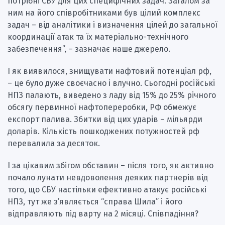
потрібні СБУ для цих специфічних задач. Загалом за
ним на його співробітниками був цілий комплекс
задач – від аналітики і визначення цілей до загальної
координації атак та їх матеріально-технічного
забезпечення”, – зазначає наше джерело.
І як виявилося, знищувати нафтовий потенціал рф,
– це було дуже своєчасно і влучно. Сьогодні російські
НПЗ палають, виведено з ладу від 15% до 25% річного
обсягу первинної нафтопереробки, РФ обмежує
експорт палива. Збитки від цих ударів – мільярди
доларів. Кількість пошкоджених потужностей рф
перевалила за десяток.
І за цікавим збігом обставин – після того, як активно
почало лунати невдоволення деяких партнерів від
того, що СБУ настільки ефективно атакує російські
НПЗ, тут же з’являється “справа Шила” і його
відправляють під варту на 2 місяці. Співпадіння?