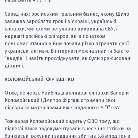
називають – ГУ “І”).
Серед них: російський гральний бізнес, якому Шило
заважав заробляти гроші в Україні, українські
олігархи, чиї схеми регулярно викривала СБУ, і
нарешті російські олігархи, які з початком
повномасштабної війни почали різко втрачати свої
українські активи. В інтернеті можна знайти багато
“вкидів” і навіть прослідкувати, як були зрежисовані
ці хвилі.
КОЛОМОЙСЬКИЙ, ФІРТАШ І КО
Отже, по черзі. Найбільш впливові олігархи Валерій
Коломойський і Дмитро Фірташ отримали свої
підозри за матеріалами вже згаданого ГУ “І” СБУ.
Тож зараз Коломойський сидить у СІЗО тому, що
підлеглі Шила задокументували внесення готівки на
банківські рахунки і завдання збитків 5,8 млрд грн з