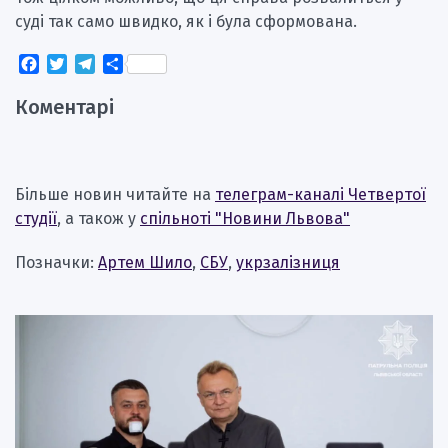
суді так само швидко, як і була сформована.
Facebook
Twitter
Telegram
Поділитися
Коментарі
Більше новин читайте на
телеграм-каналі Четвертої
студії
, а також у
спільноті "Новини Львова"
Позначки:
Артем Шило
,
СБУ
,
укрзалізниця