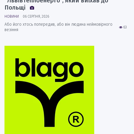
“Львівтеплоенерго”, який виїхав до
Польщі
НОВИНИ
06 СЕРПНЯ, 2026
Або його хтось попередив, або він людина неймовірного
63
везіння