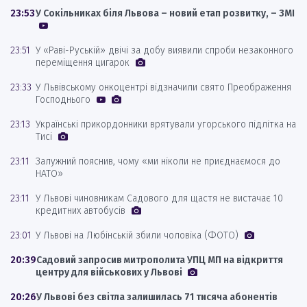
23:53
У Сокільниках біля Львова – новий етап розвитку, – ЗМІ
23:51
У «Раві-Руській» двічі за добу виявили спроби незаконного
переміщення цигарок
23:33
У Львівському онкоцентрі відзначили свято Преображення
Господнього
23:13
Українські прикордонники врятували угорського підлітка на
Тисі
23:11
Залужний пояснив, чому «ми ніколи не приєднаємося до
НАТО»
23:11
У Львові чиновникам Садового для щастя не вистачає 10
кредитних автобусів
23:01
У Львові на Любінській збили чоловіка (ФОТО)
20:39
Садовий запросив митрополита УПЦ МП на відкриття
центру для військових у Львові
20:26
У Львові без світла залишилась 71 тисяча абонентів