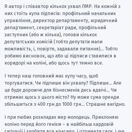
Я автор і співавтор кількох ухвал ЛМР. На кожній з
них стоїть купа підписів: профільний начальник
управління, директор департаменту, юридичний
департамент, секретаріат ради, профільний
заступник (або ж кілька), голови кількох
депутатських комісій (тобто депутати мали
можливість, і, повірте, задавали питання)… Тобто
робимо висновок, що або ці підписи ставилися в
коридорі на коліні, або щось тут темно все.
І тепер наш головний має купу часу, щоб
торгуватися. Чи підпише він ухвалу? Підпише… Але
це буде дорожче для бізнесменів десь вдвічі… Чи
отримає щось з цього місто? Ну може сума оренди
збільшиться з 400 грн до 1000 грн… Страшне вигідно.
І при любих розкладах мер молодець. Приклоняю
коліно перед його генієм – в найбільш хардовій
ситуації і зробити все красиво, і отримати своє, і ще