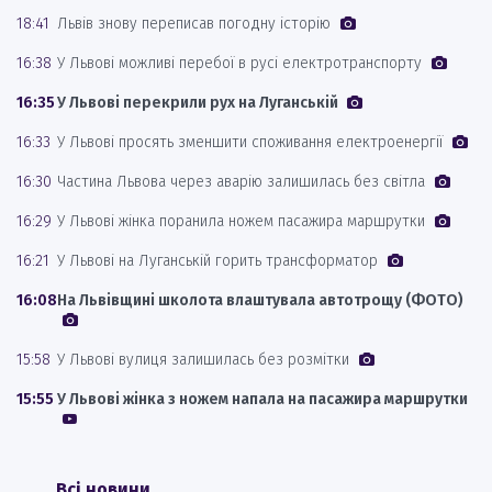
18:41
Львів знову переписав погодну історію
16:38
У Львові можливі перебої в русі електротранспорту
16:35
У Львові перекрили рух на Луганській
16:33
У Львові просять зменшити споживання електроенергії
16:30
Частина Львова через аварію залишилась без світла
16:29
У Львові жінка поранила ножем пасажира маршрутки
16:21
У Львові на Луганській горить трансформатор
16:08
На Львівщині школота влаштувала автотрощу (ФОТО)
15:58
У Львові вулиця залишилась без розмітки
15:55
У Львові жінка з ножем напала на пасажира маршрутки
Всі новини