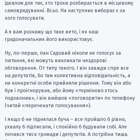
ідеалом для тих, хто трохи розбирається в місцевому
самоврядуванні. Всьо. На наступних виборах є за
кого голосувати.
А я вам розкажу що таке вето, і як наш
градоначальник його використовує.
Ну, по-перше, пан Садовий ніколи не голосує за
питання, які можуть викликати нездорові
обговорення. От типу такого. І він завжди спре все
на депутатів, бо там колективна відповідальність, а
не конкретні особи прийняли рішення. Тому він або
був і проігнорував, або йому «терміново хтось
подзвонив», і він вийшов «поговорити» по телефону
(читай «перечекати голосування»).
І якщо б не піднялася буча – все пройшло б рівно,
ухвалу б підписали, і спокійно б будували собі. Але
почався тиск громади і депутатів. А потрібна тиша.