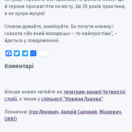
й героєм просвистіти по місту. Це 20 років практики,
а не хухри мухри)
Словом думайте, аналізуйте. Бо почути новину і
сказати «Во який молодець» – то найпростіше”, –
йдеться у повідомленні.
Facebook
Twitter
Telegram
Поділитися
Коментарі
Більше новин читайте на
телеграм-каналі Четвертої
студії
, а також у
спільноті "Новини Львова"
Позначки:
Ігор Дякович
,
Андрій Садовий
,
Міцкевич
,
ОККО