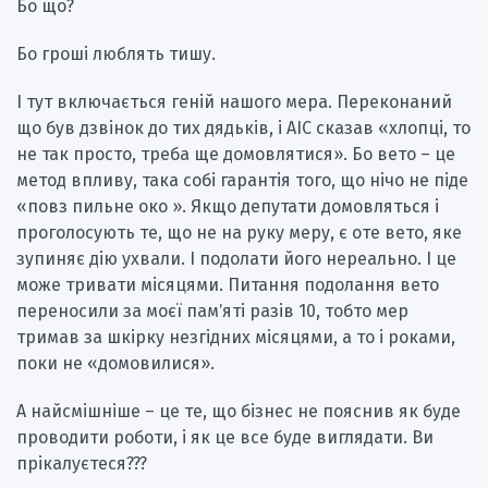
Бо що?
Бо гроші люблять тишу.
І тут включається геній нашого мера. Переконаний
що був дзвінок до тих дядьків, і АІС сказав «хлопці, то
не так просто, треба ще домовлятися». Бо вето – це
метод впливу, така собі гарантія того, що нічо не піде
«повз пильне око ». Якщо депутати домовляться і
проголосують те, що не на руку меру, є оте вето, яке
зупиняє дію ухвали. І подолати його нереально. І це
може тривати місяцями. Питання подолання вето
переносили за моєї памʼяті разів 10, тобто мер
тримав за шкірку незгідних місяцями, а то і роками,
поки не «домовилися».
А найсмішніше – це те, що бізнес не пояснив як буде
проводити роботи, і як це все буде виглядати. Ви
прікалуєтеся???